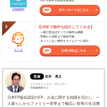
・仲介手数料を最低金額保証
CANARY
ダウンロードはこちら
【LINEで物件を紹介してくれる】
・一都三県ほぼすべての物件を網羅
・早朝から深夜まで相談可能
・ネットにない物件をタイムリーに紹介
スミカ
公式LINEはこちら
監修
岩井 勇太
ファイナンシャル・プランナー
宅地建物取引士
日本FP協会認定のFP。お金に関する知識を活かし、一
人暮らしからファミリー世帯まで幅広い世帯の生活費