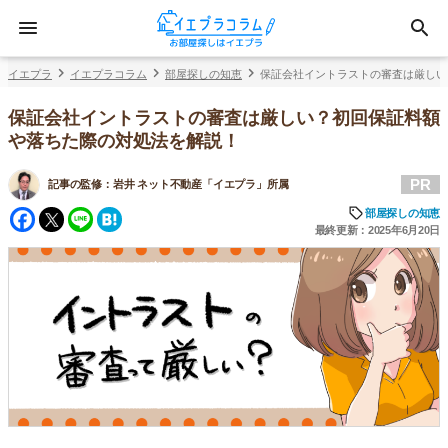
イエプラ
イエプラコラム
部屋探しの知恵
保証会社イントラストの審査は厳しい
保証会社イントラストの審査は厳しい？初回保証料額
や落ちた際の対処法を解説！
PR
記事の監修：
岩井 ネット不動産「イエプラ」所属
Facebook
Twitter
Line
Hatena
部屋探しの知恵
最終更新：2025年6月20日