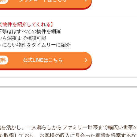
公式LINEはこちら
地
駅
1
かし、一人暮らしからファミリー世帯まで幅広い世帯の
2
しており、お客様の収入に見合った家賃を提案するな
こなっています。
3
4
5
こと
6