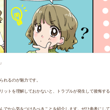
「
お
不
部
紹
メ
「
門
のが魅力です。
を理解しておかないと、トラブルが発生して後悔すること
ら気をつけるべきことを紹介します。ぜひ参考にしてくだ
すすめのサービス3選