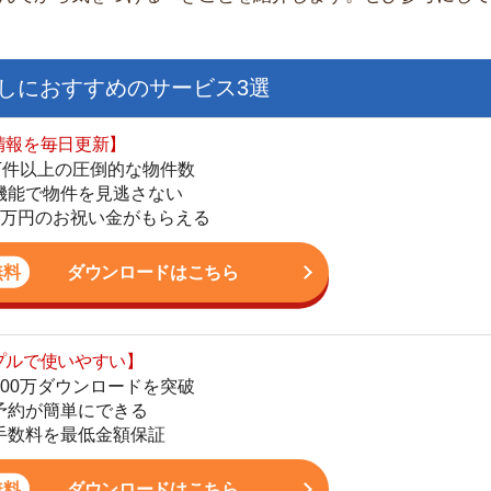
日更新】
上の圧倒的な物件数
件を見逃さない
お祝い金がもらえる
ダウンロードはこちら
いやすい】
ダウンロードを突破
単にできる
街
最低金額保証
一
同
ダウンロードはこちら
家
部
物
を紹介してくれる】
大
すべての物件を網羅
エ
まで相談可能
引
物件をタイムリーに紹介
シ