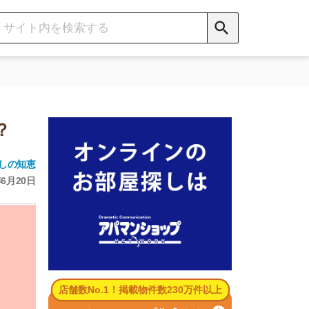
数No.1！掲載物件数230万件以上
パマンショップ公式サイト