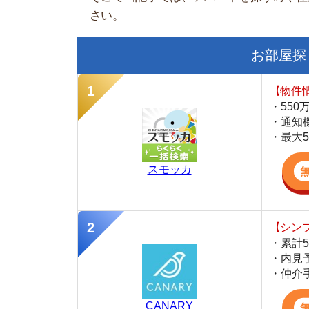
【物件情報を毎
・550万件以
・通知機能で物
・最大5万円の
スモッカ
【シンプルで使
・累計500万
・内見予約が簡
・仲介手数料を
CANARY
【LINEで物件
・一都三県ほぼ
・早朝から深夜
・ネットにない