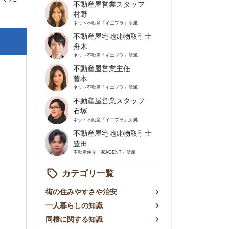
不動産屋営業主任
藤本
ネット不動産
「イエプラ」所属
不動産屋営業スタッフ
石塚
ネット不動産
「イエプラ」所属
不動産屋宅地建物取引士
豊田
不動産仲介
「家AGENT」所属
カテゴリ一覧
の住みやすさや治安
人暮らしの知識
棲に関する知識
賃やお金のこと
屋探しの知恵
件探しのマル秘情報
手不動産屋の評判
リアごとの家賃
っ越しの知識
ェアハウスの知識