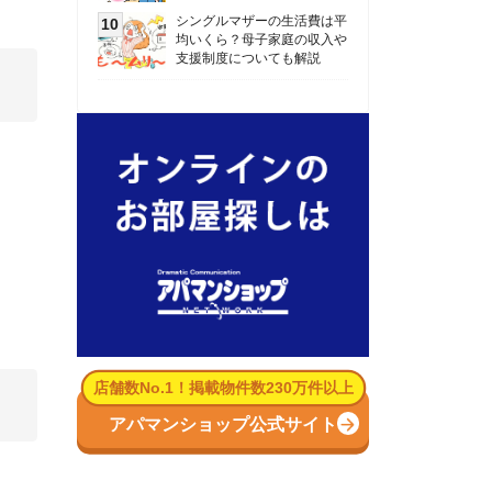
数No.1！掲載物件数230万件以上
パマンショップ公式サイト