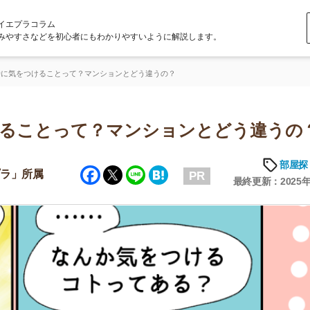
ラム
どを初心者にもわかりやすいように解説します。
ることって？マンションとどう違うの？
とって？マンションとどう違うの？
部屋探しの知恵
Facebook
Twitter
Line
Hatena
属
PR
最終更新：2025年6月20日
店舗
ア