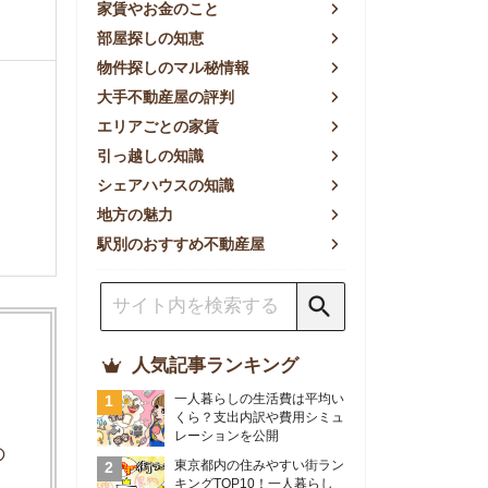
方の魅力
別のおすすめ不動産屋
人気記事ランキング
一人暮らしの生活費は平均い
くら？支出内訳や費用シミュ
レーションを公開
東京都内の住みやすい街ラン
キングTOP10！一人暮らし
におすすめの駅も公開
【2026年最新】
【2026年】賃貸サイトおす
すめランキング！全50社の
物件探しサイトを比較検証
おすすめの良い不動産屋ラン
キングTOP10！プロが賃貸
仲介業者を徹底比較
部屋探しアプリ全27社徹底
比較！物件探しアプリランキ
ングTOP5【ニーズ別】
賃貸の家賃保証会社で審査が