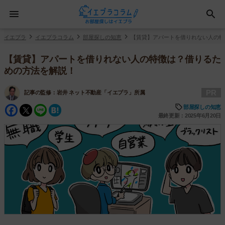
イエプラ
イエプラコラム
部屋探しの知恵
【賃貸】アパートを借りれない人の特
【賃貸】アパートを借りれない人の特徴は？借りるた
めの方法を解説！
PR
記事の監修：
岩井 ネット不動産「イエプラ」所属
Facebook
Twitter
Line
Hatena
部屋探しの知恵
最終更新：2025年6月20日