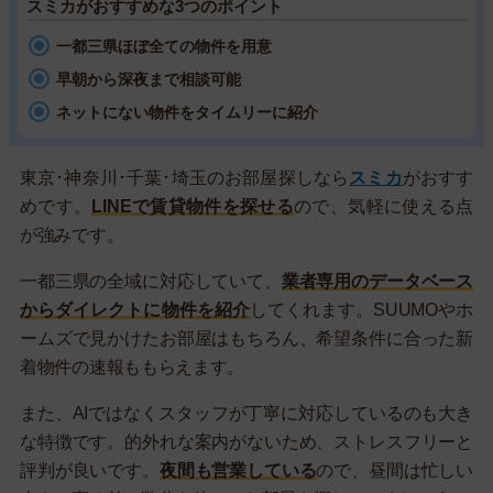
スミカがおすすめな3つのポイント
一都三県ほぼ全ての物件を用意
早朝から深夜まで相談可能
ネットにない物件をタイムリーに紹介
東京･神奈川･千葉･埼玉のお部屋探しなら
スミカ
がおすす
めです。
LINEで賃貸物件を探せる
ので、気軽に使える点
が強みです。
一都三県の全域に対応していて、
業者専用のデータベース
からダイレクトに物件を紹介
してくれます。SUUMOやホ
ームズで見かけたお部屋はもちろん、希望条件に合った新
着物件の速報ももらえます。
また、AIではなくスタッフが丁寧に対応しているのも大き
な特徴です。的外れな案内がないため、ストレスフリーと
評判が良いです。
夜間も営業している
ので、昼間は忙しい