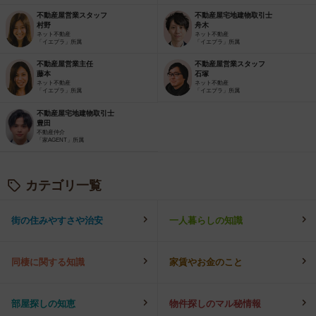
不動産屋営業スタッフ
不動産屋宅地建物取引士
村野
舟木
ネット不動産
ネット不動産
「イエプラ」所属
「イエプラ」所属
不動産屋営業主任
不動産屋営業スタッフ
藤本
石塚
ネット不動産
ネット不動産
「イエプラ」所属
「イエプラ」所属
不動産屋宅地建物取引士
豊田
不動産仲介
「家AGENT」所属
カテゴリ一覧
街の住みやすさや治安
一人暮らしの知識
同棲に関する知識
家賃やお金のこと
部屋探しの知恵
物件探しのマル秘情報