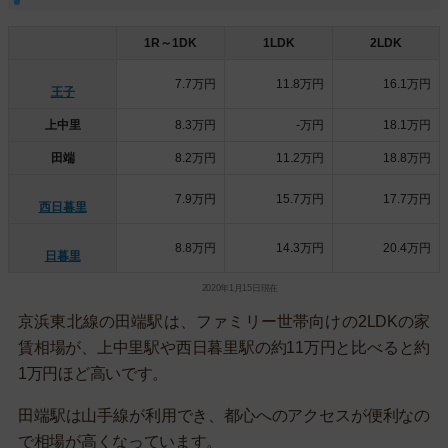
1R～1DK
1LDK
2LDK
7.7万円
11.8万円
16.1万円
王子
上中里
8.3万円
-万円
18.1万円
田端
8.2万円
11.2万円
18.8万円
7.9万円
15.7万円
17.7万円
西日暮里
8.8万円
14.3万円
20.4万円
日暮里
2020年1月15日現在
京浜東北線の田端駅は、ファミリー世帯向けの2LDKの家
賃相場が、上中里駅や西日暮里駅の約11万円と比べると約
1万円ほど高いです。
田端駅は山手線が利用でき、都心へのアクセスが便利なの
で相場が高くなっています。