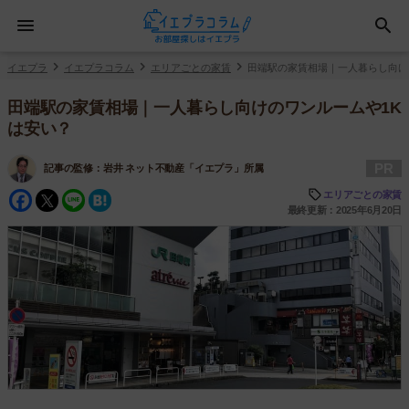
イエプラ
イエプラコラム
エリアごとの家賃
田端駅の家賃相場｜一人暮らし向け
田端駅の家賃相場｜一人暮らし向けのワンルームや1K
は安い？
PR
記事の監修：
岩井 ネット不動産「イエプラ」所属
Facebook
Twitter
Line
Hatena
エリアごとの家賃
最終更新：2025年6月20日