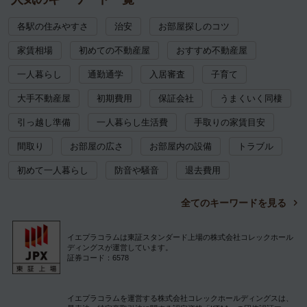
各駅の住みやすさ
治安
お部屋探しのコツ
家賃相場
初めての不動産屋
おすすめ不動産屋
一人暮らし
通勤通学
入居審査
子育て
大手不動産屋
初期費用
保証会社
うまくいく同棲
引っ越し準備
一人暮らし生活費
手取りの家賃目安
間取り
お部屋の広さ
お部屋内の設備
トラブル
初めて一人暮らし
防音や騒音
退去費用
全てのキーワードを見る
イエプラコラムは東証スタンダード上場の株式会社コレックホール
ディングスが運営しています。
証券コード：6578
イエプラコラムを運営する株式会社コレックホールディングスは、