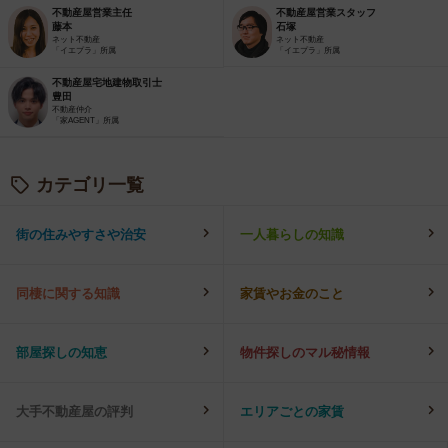
不動産屋営業主任
不動産屋営業スタッフ
藤本
石塚
ネット不動産
ネット不動産
「イエプラ」所属
「イエプラ」所属
不動産屋宅地建物取引士
豊田
不動産仲介
「家AGENT」所属
カテゴリ一覧
街の住みやすさや治安
一人暮らしの知識
同棲に関する知識
家賃やお金のこと
部屋探しの知恵
物件探しのマル秘情報
大手不動産屋の評判
エリアごとの家賃