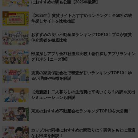
におすすめの駅も公開【2026年最新】
3
【2026年】賃貸サイトおすすめランキング！全50社の物
件探しサイトを比較検証
4
おすすめの良い不動産屋ランキングTOP10！プロが賃貸
仲介業者を徹底比較
5
部屋探しアプリ全27社徹底比較！物件探しアプリランキン
グTOP5【ニーズ別】
6
賃貸の家賃保証会社で審査が甘いランキングTOP10！ゆ
るい理由や特徴を解説
7
【最新版】二人暮らしの生活費は平均いくら？内訳や支出
シミュレーションも解説
8
東京のおすすめ不動産会社ランキングTOP10を大公開！
9
カップルの同棲におすすめの間取りは？実例をもとに最適
なお部屋を解説！