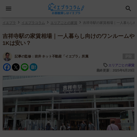
イエプラ
イエプラコラム
エリアごとの家賃
吉祥寺駅の家賃相場｜一人暮らし向
吉祥寺駅の家賃相場｜一人暮らし向けのワンルームや
1Kは安い？
PR
記事の監修：
岩井 ネット不動産「イエプラ」所属
Facebook
Twitter
Line
Hatena
エリアごとの家賃
最終更新：2025年6月20日