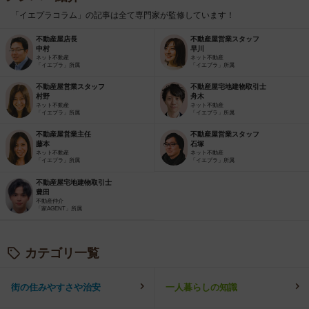
「イエプラコラム」の記事は全て専門家が監修しています！
不動産屋店長
不動産屋営業スタッフ
中村
早川
ネット不動産
ネット不動産
「イエプラ」所属
「イエプラ」所属
不動産屋営業スタッフ
不動産屋宅地建物取引士
村野
舟木
ネット不動産
ネット不動産
「イエプラ」所属
「イエプラ」所属
不動産屋営業主任
不動産屋営業スタッフ
藤本
石塚
ネット不動産
ネット不動産
「イエプラ」所属
「イエプラ」所属
不動産屋宅地建物取引士
豊田
不動産仲介
「家AGENT」所属
カテゴリ一覧
街の住みやすさや治安
一人暮らしの知識