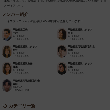
産屋「イエプラ」が運営する、部屋探しの疑問や街の情報について紹介する
メディアです。
メンバー紹介
「イエプラコラム」の記事は全て専門家が監修しています！
不動産屋店長
不動産屋営業スタッフ
中村
早川
ネット不動産
ネット不動産
「イエプラ」所属
「イエプラ」所属
不動産屋営業スタッフ
不動産屋宅地建物取引士
村野
舟木
ネット不動産
ネット不動産
「イエプラ」所属
「イエプラ」所属
不動産屋営業主任
不動産屋営業スタッフ
藤本
石塚
ネット不動産
ネット不動産
「イエプラ」所属
「イエプラ」所属
不動産屋宅地建物取引士
豊田
不動産仲介
「家AGENT」所属
カテゴリ一覧