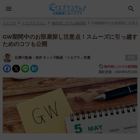
イエプラ
イエプラコラム
物件探しのマル秘情報
GW期間中のお部屋探し注意点
GW期間中のお部屋探し注意点！スムーズに引っ越す
ためのコツも公開
PR
記事の監修：
岩井 ネット不動産「イエプラ」所属
Facebook
Twitter
Line
Hatena
物件探しのマル秘情報
最終更新：2025年6月20日