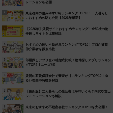
レーションを公開
2
東京都内の住みやすい街ランキングTOP10！一人暮らし
におすすめの駅も公開【2026年最新】
3
【2026年】賃貸サイトおすすめランキング！全50社の物
件探しサイトを比較検証
4
おすすめの良い不動産屋ランキングTOP10！プロが賃貸
仲介業者を徹底比較
5
部屋探しアプリ全27社徹底比較！物件探しアプリランキン
グTOP5【ニーズ別】
6
賃貸の家賃保証会社で審査が甘いランキングTOP10！ゆ
るい理由や特徴を解説
7
【最新版】二人暮らしの生活費は平均いくら？内訳や支出
シミュレーションも解説
8
東京のおすすめ不動産会社ランキングTOP10を大公開！