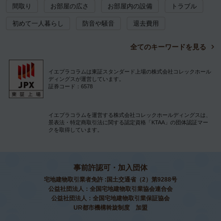
間取り
お部屋の広さ
お部屋内の設備
トラブル
初めて一人暮らし
防音や騒音
退去費用
全てのキーワードを見る
イエプラコラムは東証スタンダード上場の株式会社コレックホール
ディングスが運営しています。
証券コード：6578
イエプラコラムを運営する株式会社コレックホールディングスは、
景表法・特定商取引法に関する認定資格「KTAA」の団体認証マー
クを取得しています。
事前許認可・加入団体
宅地建物取引業者免許 :国土交通省（2）第9288号
公益社団法人：全国宅地建物取引業協会連合会
公益社団法人：全国宅地建物取引業保証協会
UR都市機構斡旋制度 加盟