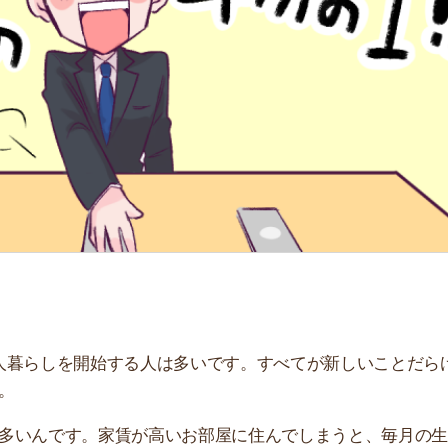
「
お
不
部
紹
メ
「
門
しを開始する人は多いです。すべてが新しいことだらけ
です。家賃が高いお部屋に住んでしまうと、毎月の生活費
説します！手取りのいくらに抑えれば良いか、ほかの新社
しています。