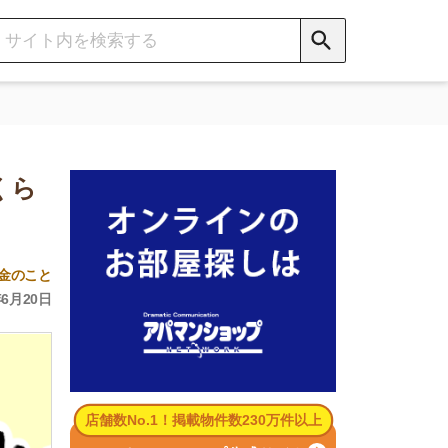
数No.1！掲載物件数230万件以上
パマンショップ公式サイト