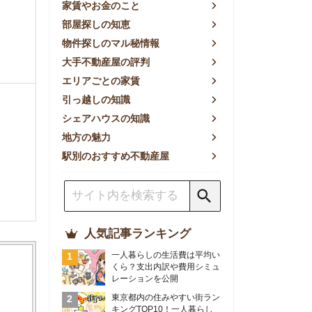
方の魅力
別のおすすめ不動産屋
人気記事ランキング
一人暮らしの生活費は平均い
くら？支出内訳や費用シミュ
レーションを公開
東京都内の住みやすい街ラン
キングTOP10！一人暮らし
におすすめの駅も公開
【2026年最新】
【2026年】賃貸サイトおす
すめランキング！全50社の
物件探しサイトを比較検証
おすすめの良い不動産屋ラン
キングTOP10！プロが賃貸
仲介業者を徹底比較
部屋探しアプリ全27社徹底
比較！物件探しアプリランキ
ングTOP5【ニーズ別】
賃貸の家賃保証会社で審査が