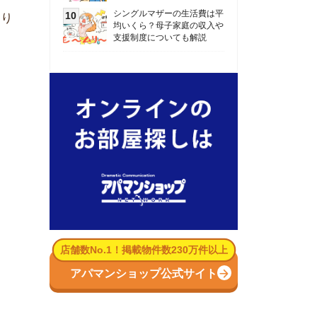
数No.1！掲載物件数230万件以上
パマンショップ公式サイト