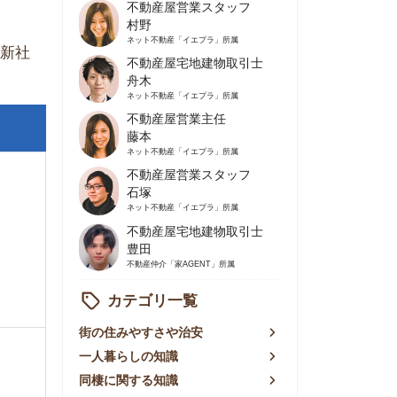
不動産屋営業主任
藤本
ネット不動産
「イエプラ」所属
不動産屋営業スタッフ
石塚
ネット不動産
「イエプラ」所属
不動産屋宅地建物取引士
豊田
不動産仲介
「家AGENT」所属
カテゴリ一覧
の住みやすさや治安
人暮らしの知識
棲に関する知識
賃やお金のこと
屋探しの知恵
件探しのマル秘情報
手不動産屋の評判
リアごとの家賃
っ越しの知識
ェアハウスの知識