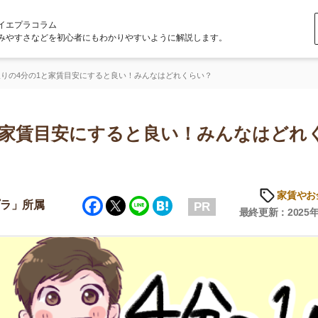
ラム
どを初心者にもわかりやすいように解説します。
1と家賃目安にすると良い！みんなはどれくらい？
賃目安にすると良い！みんなはどれくら
家賃やお金のこと
Facebook
Twitter
Line
Hatena
属
PR
最終更新：2025年6月20日
店舗
ア