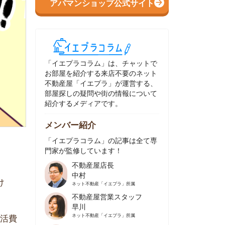
イエプラコラム」は、チャットで
部屋を紹介する来店不要のネット
動産屋「イエプラ」が運営する、
屋探しの疑問や街の情報について
介するメディアです。
ンバー紹介
イエプラコラム」の記事は全て専
家が監修しています！
不動産屋店長
中村
ネット不動産
「イエプラ」所属
不動産屋営業スタッフ
早川
ネット不動産
「イエプラ」所属
不動産屋営業スタッフ
村野
ネット不動産
「イエプラ」所属
不動産屋宅地建物取引士
舟木
ネット不動産
「イエプラ」所属