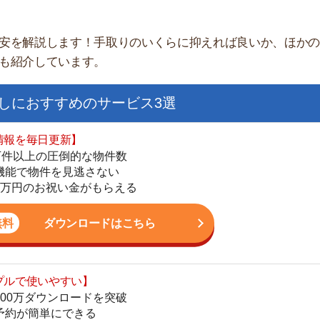
すすめのサービス3選
日更新】
上の圧倒的な物件数
件を見逃さない
お祝い金がもらえる
ダウンロードはこちら
街
いやすい】
一
ダウンロードを突破
同
単にできる
家
最低金額保証
部
ダウンロードはこちら
物
大
エ
を紹介してくれる】
引
すべての物件を網羅
シ