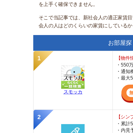
お部屋探しにお
【物件情報を毎
・550万件以
・通知機能で物
・最大5万円の
スモッカ
【シンプルで使
・累計500万
・内見予約が簡
・仲介手数料を
CANARY
【LINEで物件
・一都三県ほぼ