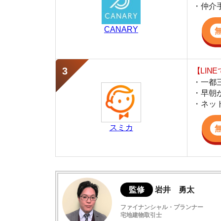
・早朝から深夜
・ネットにない
スミカ
監修
岩井 勇太
ファイナンシャル・プランナー
宅地建物取引士
日本FP協会認定のFP。お金に関する知識を活
生活費を算出しています。宅建士の資格も取得
ど、生活設計についてのトータルサポートをお
新社会人の家賃は手取りの4分の1にすべき
新社会人の方の家賃はどれくらい？
新社会人の方の部屋探しのポイント