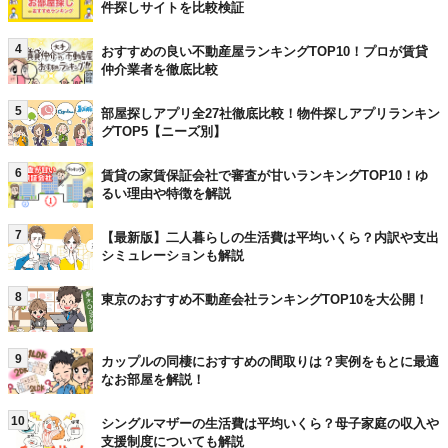
件探しサイトを比較検証
4
おすすめの良い不動産屋ランキングTOP10！プロが賃貸
仲介業者を徹底比較
5
部屋探しアプリ全27社徹底比較！物件探しアプリランキン
グTOP5【ニーズ別】
6
賃貸の家賃保証会社で審査が甘いランキングTOP10！ゆ
るい理由や特徴を解説
7
【最新版】二人暮らしの生活費は平均いくら？内訳や支出
シミュレーションも解説
8
東京のおすすめ不動産会社ランキングTOP10を大公開！
9
カップルの同棲におすすめの間取りは？実例をもとに最適
なお部屋を解説！
10
シングルマザーの生活費は平均いくら？母子家庭の収入や
支援制度についても解説