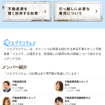
「イエプラコラム」は、チャットでお部屋を紹介する来店不要のネット不動
産屋「イエプラ」が運営する、部屋探しの疑問や街の情報について紹介する
メディアです。
メンバー紹介
「イエプラコラム」の記事は全て専門家が監修しています！
不動産屋店長
不動産屋営業スタッフ
中村
早川
ネット不動産
ネット不動産
「イエプラ」所属
「イエプラ」所属
不動産屋営業スタッフ
不動産屋宅地建物取引士
村野
舟木
ネット不動産
ネット不動産