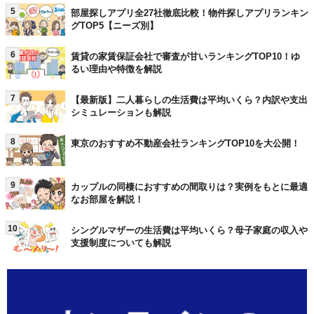
5
部屋探しアプリ全27社徹底比較！物件探しアプリランキン
グTOP5【ニーズ別】
6
賃貸の家賃保証会社で審査が甘いランキングTOP10！ゆ
るい理由や特徴を解説
7
【最新版】二人暮らしの生活費は平均いくら？内訳や支出
シミュレーションも解説
8
東京のおすすめ不動産会社ランキングTOP10を大公開！
9
カップルの同棲におすすめの間取りは？実例をもとに最適
なお部屋を解説！
10
シングルマザーの生活費は平均いくら？母子家庭の収入や
支援制度についても解説