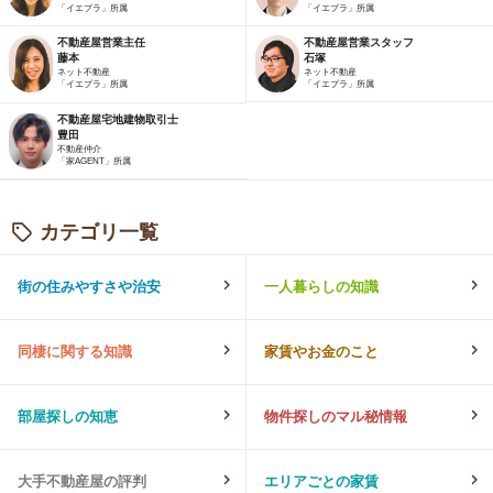
「イエプラ」所属
「イエプラ」所属
不動産屋営業主任
不動産屋営業スタッフ
藤本
石塚
ネット不動産
ネット不動産
「イエプラ」所属
「イエプラ」所属
不動産屋宅地建物取引士
豊田
不動産仲介
「家AGENT」所属
カテゴリ一覧
街の住みやすさや治安
一人暮らしの知識
同棲に関する知識
家賃やお金のこと
部屋探しの知恵
物件探しのマル秘情報
大手不動産屋の評判
エリアごとの家賃