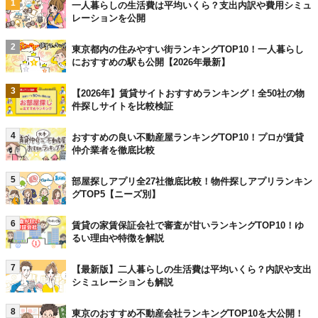
1
一人暮らしの生活費は平均いくら？支出内訳や費用シミュ
レーションを公開
2
東京都内の住みやすい街ランキングTOP10！一人暮らし
におすすめの駅も公開【2026年最新】
3
【2026年】賃貸サイトおすすめランキング！全50社の物
件探しサイトを比較検証
4
おすすめの良い不動産屋ランキングTOP10！プロが賃貸
仲介業者を徹底比較
5
部屋探しアプリ全27社徹底比較！物件探しアプリランキン
グTOP5【ニーズ別】
6
賃貸の家賃保証会社で審査が甘いランキングTOP10！ゆ
るい理由や特徴を解説
7
【最新版】二人暮らしの生活費は平均いくら？内訳や支出
シミュレーションも解説
8
東京のおすすめ不動産会社ランキングTOP10を大公開！