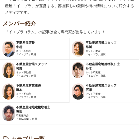
産屋「イエプラ」が運営する、部屋探しの疑問や街の情報について紹介する
メディアです。
メンバー紹介
「イエプラコラム」の記事は全て専門家が監修しています！
不動産屋店長
不動産屋営業スタッフ
中村
早川
ネット不動産
ネット不動産
「イエプラ」所属
「イエプラ」所属
不動産屋営業スタッフ
不動産屋宅地建物取引士
村野
舟木
ネット不動産
ネット不動産
「イエプラ」所属
「イエプラ」所属
不動産屋営業主任
不動産屋営業スタッフ
藤本
石塚
ネット不動産
ネット不動産
「イエプラ」所属
「イエプラ」所属
不動産屋宅地建物取引士
豊田
不動産仲介
「家AGENT」所属
カテゴリ一覧