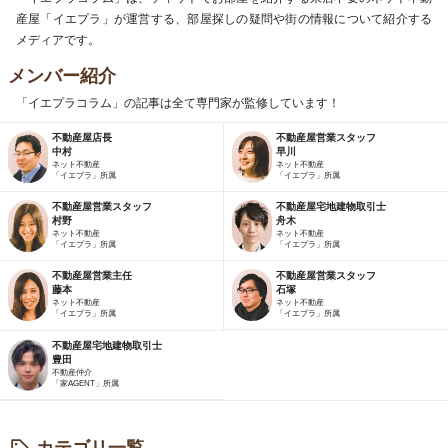
産屋「イエプラ」が運営する、部屋探しの疑問や街の情報について紹介する
メディアです。
メンバー紹介
「イエプラコラム」の記事は全て専門家が監修しています！
不動産屋店長
不動産屋営業スタッフ
中村
早川
ネット不動産
ネット不動産
「イエプラ」所属
「イエプラ」所属
不動産屋営業スタッフ
不動産屋宅地建物取引士
村野
舟木
ネット不動産
ネット不動産
「イエプラ」所属
「イエプラ」所属
不動産屋営業主任
不動産屋営業スタッフ
藤本
石塚
ネット不動産
ネット不動産
「イエプラ」所属
「イエプラ」所属
不動産屋宅地建物取引士
豊田
不動産仲介
「家AGENT」所属
カテゴリ一覧