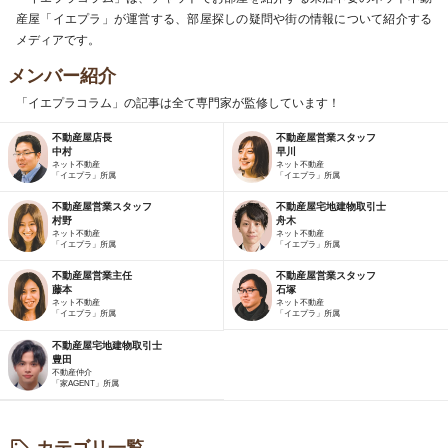
産屋「イエプラ」が運営する、部屋探しの疑問や街の情報について紹介する
メディアです。
メンバー紹介
「イエプラコラム」の記事は全て専門家が監修しています！
不動産屋店長
不動産屋営業スタッフ
中村
早川
ネット不動産
ネット不動産
「イエプラ」所属
「イエプラ」所属
不動産屋営業スタッフ
不動産屋宅地建物取引士
村野
舟木
ネット不動産
ネット不動産
「イエプラ」所属
「イエプラ」所属
不動産屋営業主任
不動産屋営業スタッフ
藤本
石塚
ネット不動産
ネット不動産
「イエプラ」所属
「イエプラ」所属
不動産屋宅地建物取引士
豊田
不動産仲介
「家AGENT」所属
カテゴリ一覧