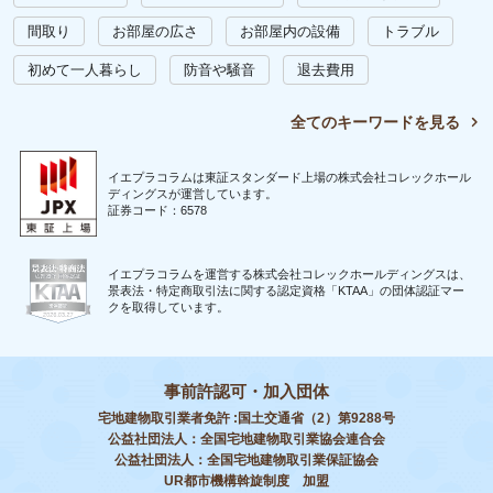
間取り
お部屋の広さ
お部屋内の設備
トラブル
初めて一人暮らし
防音や騒音
退去費用
全てのキーワードを見る
イエプラコラムは東証スタンダード上場の株式会社コレックホール
ディングスが運営しています。
証券コード：6578
イエプラコラムを運営する株式会社コレックホールディングスは、
景表法・特定商取引法に関する認定資格「KTAA」の団体認証マー
クを取得しています。
事前許認可・加入団体
宅地建物取引業者免許 :国土交通省（2）第9288号
公益社団法人：全国宅地建物取引業協会連合会
公益社団法人：全国宅地建物取引業保証協会
UR都市機構斡旋制度 加盟