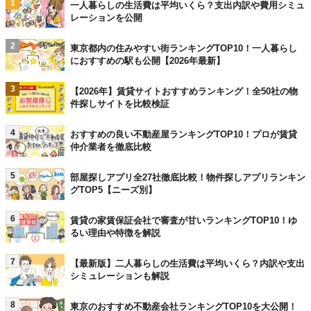
1
一人暮らしの生活費は平均いくら？支出内訳や費用シミュ
レーションを公開
2
東京都内の住みやすい街ランキングTOP10！一人暮らし
におすすめの駅も公開【2026年最新】
3
【2026年】賃貸サイトおすすめランキング！全50社の物
件探しサイトを比較検証
4
おすすめの良い不動産屋ランキングTOP10！プロが賃貸
仲介業者を徹底比較
5
部屋探しアプリ全27社徹底比較！物件探しアプリランキン
グTOP5【ニーズ別】
6
賃貸の家賃保証会社で審査が甘いランキングTOP10！ゆ
るい理由や特徴を解説
7
【最新版】二人暮らしの生活費は平均いくら？内訳や支出
シミュレーションも解説
8
東京のおすすめ不動産会社ランキングTOP10を大公開！