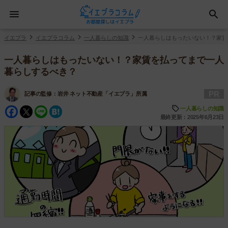
イエプラ
イエプラコラム
一人暮らしの知識
一人暮らしはもったいない！？家賃
一人暮らしはもったいない！？家賃を払ってまで一人
暮らしするべき？
PR
記事の監修：
岩井 ネット不動産「イエプラ」所属
Facebook
Twitter
Line
Hatena
一人暮らしの知識
最終更新：2025年6月23日