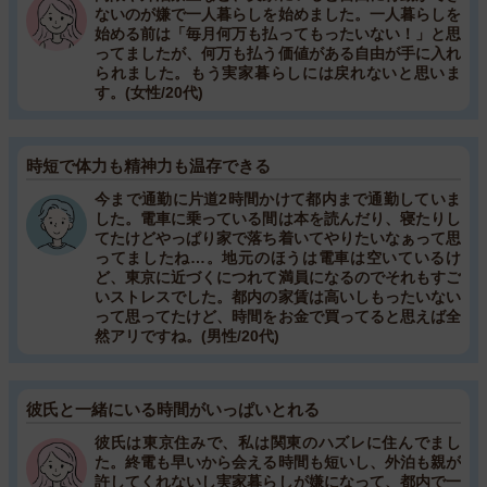
ないのが嫌で一人暮らしを始めました。一人暮らしを
始める前は「毎月何万も払ってもったいない！」と思
ってましたが、何万も払う価値がある自由が手に入れ
られました。もう実家暮らしには戻れないと思いま
す。(女性/20代)
時短で体力も精神力も温存できる
今まで通勤に片道2時間かけて都内まで通勤していま
した。電車に乗っている間は本を読んだり、寝たりし
てたけどやっぱり家で落ち着いてやりたいなぁって思
ってましたね…。地元のほうは電車は空いているけ
ど、東京に近づくにつれて満員になるのでそれもすご
いストレスでした。都内の家賃は高いしもったいない
って思ってたけど、時間をお金で買ってると思えば全
然アリですね。(男性/20代)
彼氏と一緒にいる時間がいっぱいとれる
彼氏は東京住みで、私は関東のハズレに住んでまし
た。終電も早いから会える時間も短いし、外泊も親が
許してくれないし実家暮らしが嫌になって、都内で一