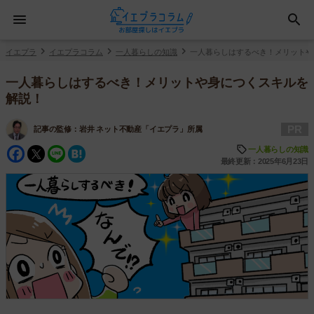
イエプラ
イエプラコラム
一人暮らしの知識
一人暮らしはするべき！メリットや
一人暮らしはするべき！メリットや身につくスキルを
解説！
PR
記事の監修：
岩井 ネット不動産「イエプラ」所属
Facebook
Twitter
Line
Hatena
一人暮らしの知識
最終更新：2025年6月23日