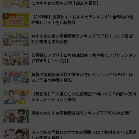
におすすめの駅も公開【2026年最新】
3
【2026年】賃貸サイトおすすめランキング！全50社の物
件探しサイトを比較検証
4
おすすめの良い不動産屋ランキングTOP10！プロが賃貸
仲介業者を徹底比較
5
部屋探しアプリ全27社徹底比較！物件探しアプリランキン
グTOP5【ニーズ別】
6
賃貸の家賃保証会社で審査が甘いランキングTOP10！ゆ
るい理由や特徴を解説
7
【最新版】二人暮らしの生活費は平均いくら？内訳や支出
シミュレーションも解説
8
東京のおすすめ不動産会社ランキングTOP10を大公開！
9
カップルの同棲におすすめの間取りは？実例をもとに最適
なお部屋を解説！