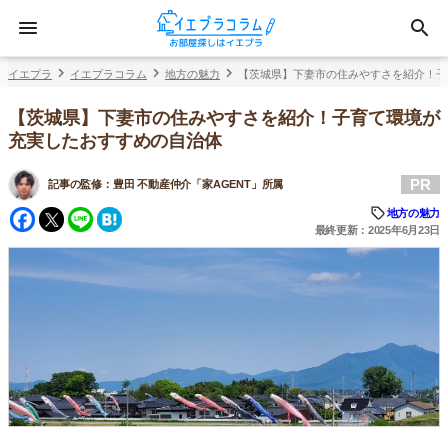
イエプラ
イエプラコラム
地方の魅力
【茨城県】下妻市の住みやすさを紹介！子
【茨城県】下妻市の住みやすさを紹介！子育て環境が
充実したおすすめの自治体
PR
記事の監修：
豊田 不動産仲介「家AGENT」所属
Facebook
Twitter
Line
Hatena
地方の魅力
最終更新：2025年6月23日