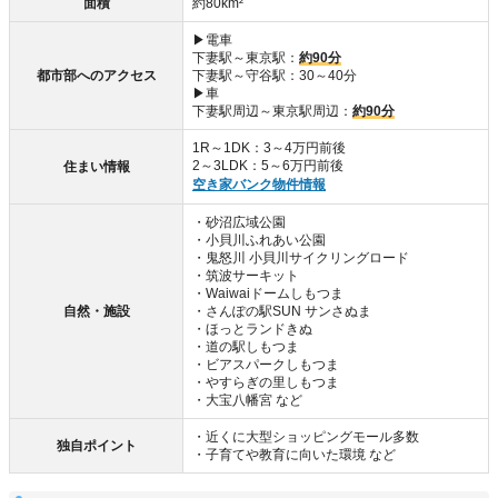
面積
約80km²
▶電車
下妻駅～東京駅：
約90分
都市部へのアクセス
下妻駅～守谷駅：30～40分
▶車
下妻駅周辺～東京駅周辺：
約90分
1R～1DK：3～4万円前後
2～3LDK：5～6万円前後
住まい情報
空き家バンク物件情報
・砂沼広域公園
・小貝川ふれあい公園
・鬼怒川 小貝川サイクリングロード
・筑波サーキット
・Waiwaiドームしもつま
自然・施設
・さんぽの駅SUN サンさぬま
・ほっとランドきぬ
・道の駅しもつま
・ビアスパークしもつま
・やすらぎの里しもつま
・大宝八幡宮 など
・近くに大型ショッピングモール多数
独自ポイント
・子育てや教育に向いた環境 など