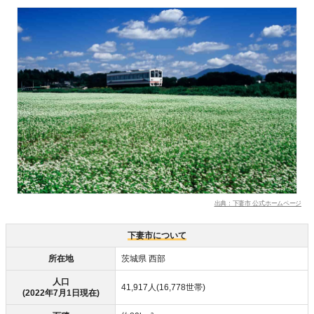
出典：下妻市 公式ホームページ
下妻市について
所在地
茨城県 西部
人口
41,917人(16,778世帯)
(2022年7月1日現在)