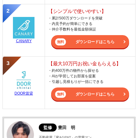
【シンプルで使いやすい】
・累計500万ダウンロードを突破
・内見予約が簡単にできる
・仲介手数料を最低金額保証
CANARY
ダウンロードはこちら
【最大10万円お祝い金もらえる】
・約400万件の物件から探せる
・AIが学習してお部屋を提案
・引越し見積もりが一括にできる
DOOR賃貸
ダウンロードはこちら
監修
豊田 明
不動産屋「家AGENT」の営業マン