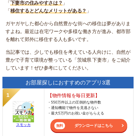
「
下妻市の住みやすさは？
」
「
移住するとどんなメリットがある？
」
ガヤガヤした都心から自然豊かな街への移住は夢がありま
すよね。最近は在宅ワークや多様な働き方が進み、都市部
を離れて郊外に移住する人も多いです。
当記事では、少しでも移住を考えている人向けに、自然が
豊かで子育て環境が整っている「茨城県 下妻市」をご紹介
しています！ぜひ参考にしてください。
お部屋探しにおすすめのアプリ3選
【物件情報を毎日更新】
・550万件以上の圧倒的な物件数
・通知機能で物件を見逃さない
・最大5万円のお祝い金がもらえる
スモッカ
ダウンロードはこちら