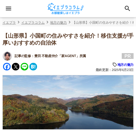
イエプラ
イエプラコラム
地方の魅力
【山形県】小国町の住みやすさを紹介！移
【山形県】小国町の住みやすさを紹介！移住支援が手
厚いおすすめの自治体
PR
記事の監修：
豊田 不動産仲介「家AGENT」所属
Facebook
Twitter
Line
Hatena
地方の魅力
最終更新：2025年6月23日