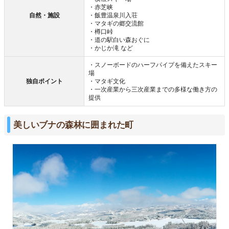
・赤芝峡
自然・施設
・飯豊温泉川入荘
・マタギの郷交流館
・樽口峠
・道の駅白い森おぐに
・かじか滝 など
・スノーボードのハーフパイプを備えたスキー
場
独自ポイント
・マタギ文化
・一次産業から三次産業までの多様な働き方の
提供
美しいブナの森林に囲まれた町