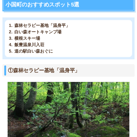
小国町のおすすめスポット5選
森林セラピー基地「温身平」
白い森オートキャンプ場
横根スキー場
飯豊温泉川入荘
道の駅白い森おぐに
①森林セラピー基地「温身平」