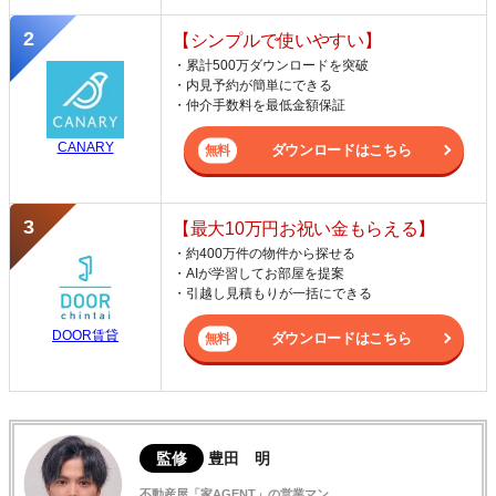
【シンプルで使いやすい】
・累計500万ダウンロードを突破
・内見予約が簡単にできる
・仲介手数料を最低金額保証
CANARY
ダウンロードはこちら
【最大10万円お祝い金もらえる】
・約400万件の物件から探せる
・AIが学習してお部屋を提案
・引越し見積もりが一括にできる
DOOR賃貸
ダウンロードはこちら
監修
豊田 明
不動産屋「家AGENT」の営業マン