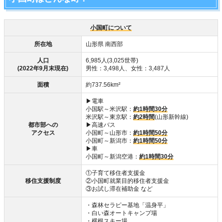
小国町について
所在地
山形県 南西部
人口
6,985人(3,025世帯)
(2022年9月末現在)
男性：3,498人、女性：3,487人
面積
約737.56km²
▶電車
小国駅～米沢駅：
約1時間30分
米沢駅～東京駅：
約2時間
(山形新幹線)
都市部への
▶高速バス
アクセス
小国町～山形市：
約1時間50分
小国町～新潟市：
約1時間50分
▶車
小国町～新潟空港：
約1時間30分
①子育て移住者支援金
移住支援制度
②小国町就業目的移住者支援金
③お試し滞在補助金 など
・森林セラピー基地「温身平」
・白い森オートキャンプ場
・横根スキー場