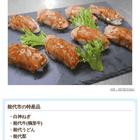
出典：能代観光協会
能代市の特産品
・白神ねぎ
・能代牛(鶴形牛)
・能代うどん
・能代梨