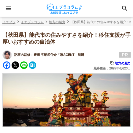
イエプラ
イエプラコラム
地方の魅力
【秋田県】能代市の住みやすさを紹介！移
【秋田県】能代市の住みやすさを紹介！移住支援が手
厚いおすすめの自治体
PR
記事の監修：
豊田 不動産仲介「家AGENT」所属
Facebook
Twitter
Line
Hatena
地方の魅力
最終更新：2025年6月23日