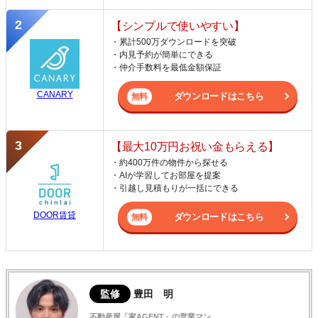
【シンプルで使いやすい】
・累計500万ダウンロードを突破
・内見予約が簡単にできる
・仲介手数料を最低金額保証
CANARY
ダウンロードはこちら
【最大10万円お祝い金もらえる】
・約400万件の物件から探せる
・AIが学習してお部屋を提案
・引越し見積もりが一括にできる
DOOR賃貸
ダウンロードはこちら
監修
豊田 明
不動産屋「家AGENT」の営業マン