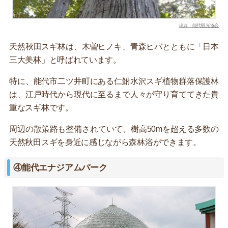
出典：能代観光協会
天然秋田スギ林は、木曽ヒノキ、青森ヒバとともに「日本
三大美林」と呼ばれています。
特に、能代市二ツ井町にある仁鮒水沢スギ植物群落保護林
は、江戸時代から現代に至るまで人々が守り育ててきた貴
重なスギ林です。
周辺の散策路も整備されていて、樹高50mを超える多数の
天然秋田スギを身近に感じながら森林浴ができます。
④能代エナジアムパーク