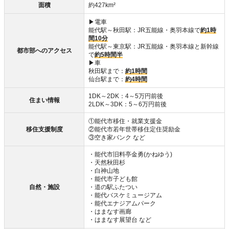
面積
約427km²
▶電車
能代駅～秋田駅：JR五能線・奥羽本線で
約1時
間10分
能代駅～東京駅：JR五能線・奥羽本線と新幹線
都市部へのアクセス
で
約5時間半
▶車
秋田駅まで：
約1時間
仙台駅まで：
約4時間
1DK～2DK：4～5万円前後
住まい情報
2LDK～3DK：5～6万円前後
①能代市移住・就業支援金
移住支援制度
②能代市若年世帯移住定住奨励金
③空き家バンク など
・能代市旧料亭金勇(かねゆう)
・天然秋田杉
・白神山地
・能代市子ども館
自然・施設
・道の駅ふたつい
・能代バスケミュージアム
・能代エナジアムパーク
・はまなす画廊
・はまなす展望台 など