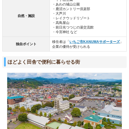
・あわの城山公園
・鹿沼カントリー倶楽部
・大芦川
自然・施設
・レイクウッドリゾート
・高鳥屋山
・前日光つつじの湯交流館
・今宮神社 など
移住者は「
いちご市KANUMAサポーターズ
」
独自ポイント
企業の優待が受けられる
ほどよく田舎で便利に暮らせる街