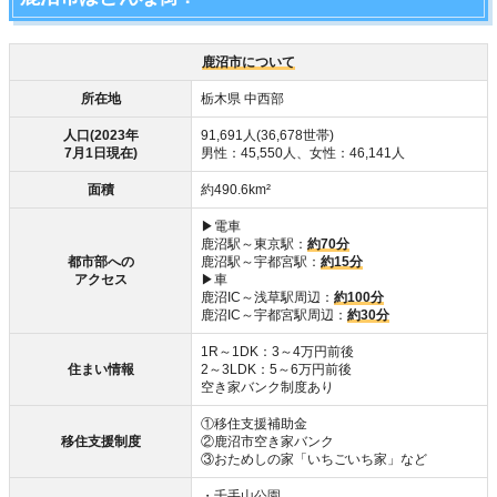
鹿沼市について
所在地
栃木県 中西部
人口(2023年
91,691人(36,678世帯)
7月1日現在)
男性：45,550人、女性：46,141人
面積
約490.6km²
▶電車
鹿沼駅～東京駅：
約70分
都市部への
鹿沼駅～宇都宮駅：
約15分
アクセス
▶車
鹿沼IC～浅草駅周辺：
約100分
鹿沼IC～宇都宮駅周辺：
約30分
1R～1DK：3～4万円前後
住まい情報
2～3LDK：5～6万円前後
空き家バンク制度あり
①移住支援補助金
移住支援制度
②鹿沼市空き家バンク
③おためしの家「いちごいち家」など
・千手山公園