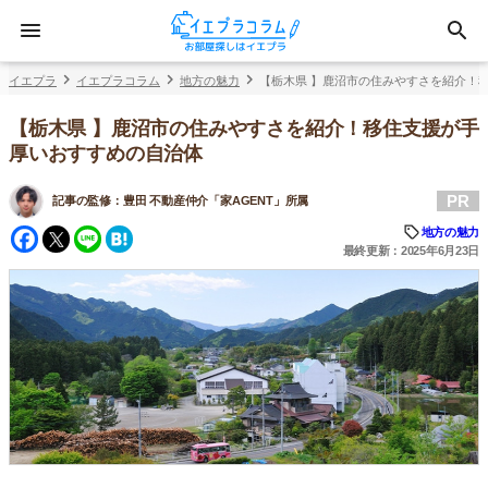
イエプラ
イエプラコラム
地方の魅力
【栃木県 】鹿沼市の住みやすさを紹介！
【栃木県 】鹿沼市の住みやすさを紹介！移住支援が手
厚いおすすめの自治体
PR
記事の監修：
豊田 不動産仲介「家AGENT」所属
Facebook
Twitter
Line
Hatena
地方の魅力
最終更新：2025年6月23日