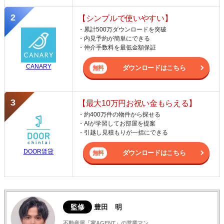
【シンプルで使いやすい】
・累計500万ダウンロードを突破
・内見予約が簡単にできる
・仲介手数料を最低金額保証
CANARY
ダウンロードはこちら
【最大10万円お祝い金もらえる】
・約400万件の物件から探せる
・AIが学習してお部屋を提案
・引越し見積もりが一括にできる
DOOR賃貸
ダウンロードはこちら
監修
豊田 明
不動産屋「家AGENT」の営業マン