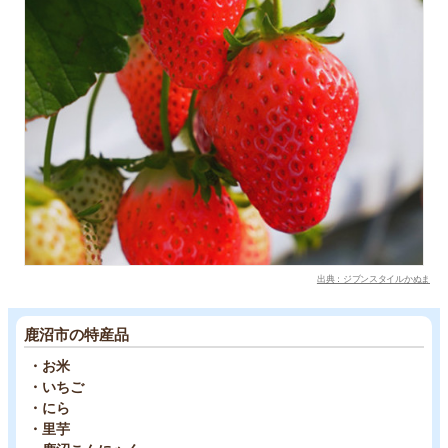
出典：ジブンスタイルかぬま
鹿沼市の特産品
・お米
・いちご
・にら
・里芋