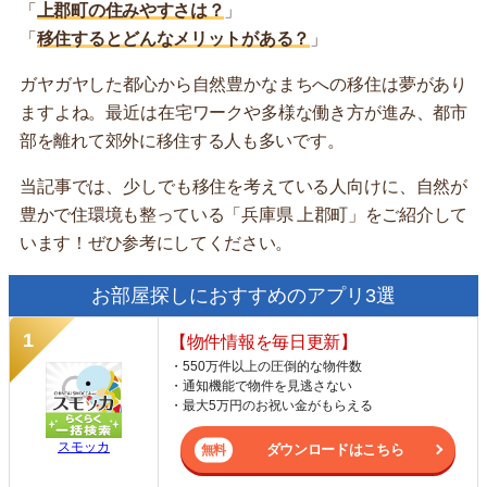
「
上郡町の住みやすさは？
」
「
移住するとどんなメリットがある？
」
ガヤガヤした都心から自然豊かなまちへの移住は夢があり
ますよね。最近は在宅ワークや多様な働き方が進み、都市
部を離れて郊外に移住する人も多いです。
当記事では、少しでも移住を考えている人向けに、自然が
豊かで住環境も整っている「兵庫県 上郡町」をご紹介して
います！ぜひ参考にしてください。
お部屋探しにおすすめのアプリ3選
【物件情報を毎日更新】
・550万件以上の圧倒的な物件数
・通知機能で物件を見逃さない
・最大5万円のお祝い金がもらえる
スモッカ
ダウンロードはこちら