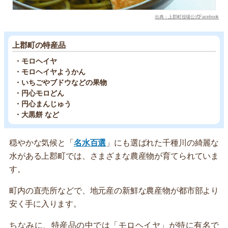
出典：上郡町役場公式Facebook
上郡町の特産品
・モロヘイヤ
・モロヘイヤようかん
・いちごやブドウなどの果物
・円心モロどん
・円心まんじゅう
・大黒餅 など
穏やかな気候と「
名水百選
」にも選ばれた千種川の綺麗な
水がある上郡町では、さまざまな農産物が育てられていま
す。
町内の直売所などで、地元産の新鮮な農産物が都市部より
安く手に入ります。
ちなみに、特産品の中では「モロヘイヤ」が特に有名で