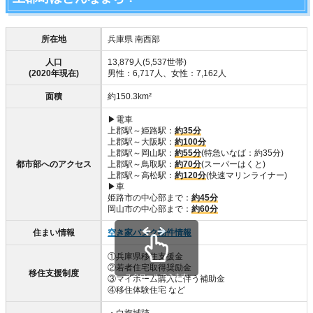
所在地
兵庫県 南西部
人口
13,879人(5,537世帯)
(2020年現在)
男性：6,717人、女性：7,162人
面積
約150.3km²
▶電車
上郡駅～姫路駅：
約35分
上郡駅～大阪駅：
約100分
上郡駅～岡山駅：
約55分
(特急いなば：約35分)
都市部へのアクセス
上郡駅～鳥取駅：
約70分
(スーパーはくと)
上郡駅～高松駅：
約120分
(快速マリンライナー)
▶車
姫路市の中心部まで：
約45分
岡山市の中心部まで：
約60分
住まい情報
空き家バンク物件情報
①兵庫県移住支援金
②若者住宅取得奨励金
移住支援制度
スクロールできます
③マイホーム購入に伴う補助金
④移住体験住宅 など
・白旗城跡