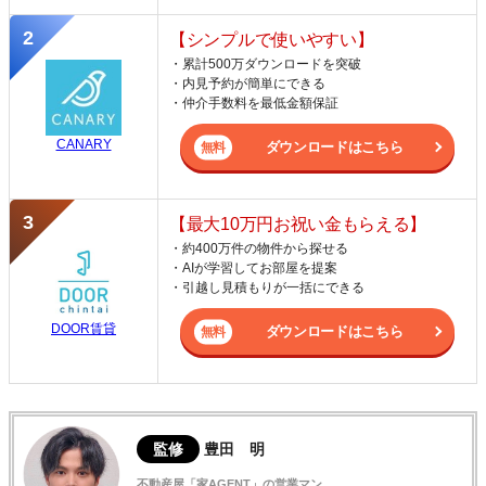
【シンプルで使いやすい】
・累計500万ダウンロードを突破
・内見予約が簡単にできる
・仲介手数料を最低金額保証
CANARY
ダウンロードはこちら
【最大10万円お祝い金もらえる】
・約400万件の物件から探せる
・AIが学習してお部屋を提案
・引越し見積もりが一括にできる
DOOR賃貸
ダウンロードはこちら
監修
豊田 明
不動産屋「家AGENT」の営業マン