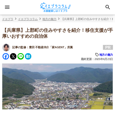
イエプラ
イエプラコラム
地方の魅力
【兵庫県】上郡町の住みやすさを紹介！移
【兵庫県】上郡町の住みやすさを紹介！移住支援が手
厚いおすすめの自治体
PR
記事の監修：
豊田 不動産仲介「家AGENT」所属
Facebook
Twitter
Line
Hatena
地方の魅力
最終更新：2025年6月23日