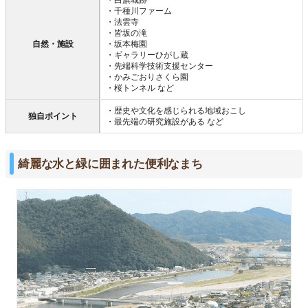
・千種川ファーム
・法雲寺
・皆坂の滝
自然・施設
・坂本梅園
・ギャラリーひがし蔵
・先端科学技術支援センター
・かみごおりさくら園
・桜トンネル など
・歴史や文化を感じられる地域おこし
独自ポイント
・最先端の研究施設がある など
綺麗な水と緑に囲まれた便利なまち