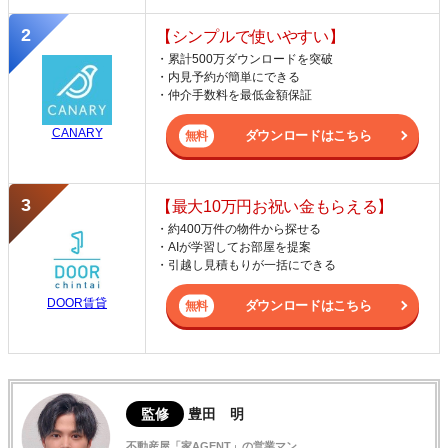
【シンプルで使いやすい】
・累計500万ダウンロードを突破
・内見予約が簡単にできる
・仲介手数料を最低金額保証
CANARY
ダウンロードはこちら
【最大10万円お祝い金もらえる】
・約400万件の物件から探せる
・AIが学習してお部屋を提案
・引越し見積もりが一括にできる
DOOR賃貸
ダウンロードはこちら
監修
豊田 明
不動産屋「家AGENT」の営業マン