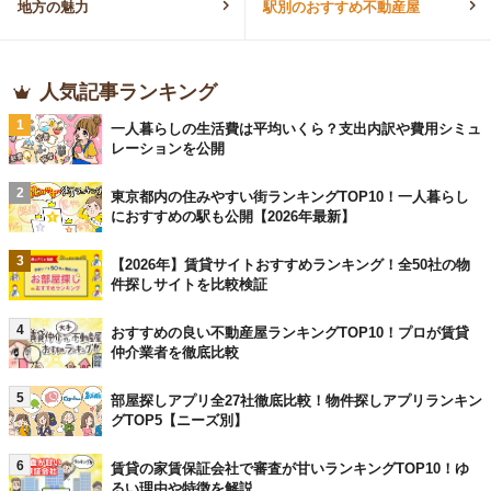
地方の魅力
駅別のおすすめ不動産屋
人気記事ランキング
1
一人暮らしの生活費は平均いくら？支出内訳や費用シミュ
レーションを公開
2
東京都内の住みやすい街ランキングTOP10！一人暮らし
におすすめの駅も公開【2026年最新】
3
【2026年】賃貸サイトおすすめランキング！全50社の物
件探しサイトを比較検証
4
おすすめの良い不動産屋ランキングTOP10！プロが賃貸
仲介業者を徹底比較
5
部屋探しアプリ全27社徹底比較！物件探しアプリランキン
グTOP5【ニーズ別】
6
賃貸の家賃保証会社で審査が甘いランキングTOP10！ゆ
るい理由や特徴を解説