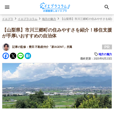
イエプラ
イエプラコラム
地方の魅力
【山梨県】市川三郷町の住みやすさを紹介
【山梨県】市川三郷町の住みやすさを紹介！移住支援
が手厚いおすすめの自治体
PR
記事の監修：
豊田 不動産仲介「家AGENT」所属
Facebook
Twitter
Line
Hatena
地方の魅力
最終更新：2025年6月23日