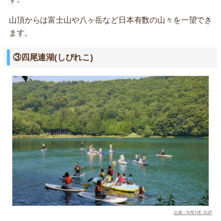
山頂からは富士山や八ヶ岳など日本有数の山々を一望でき
ます。
③四尾連湖(しびれこ)
出典：NATIVE SUP