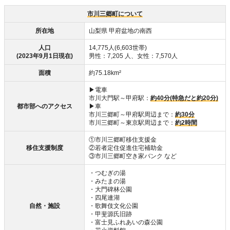
市川三郷町について
所在地
山梨県 甲府盆地の南西
人口
14,775人(6,603世帯)
(2023年9月1日現在)
男性：7,205 人、女性：7,570人
面積
約75.18km²
▶電車
市川大門駅～甲府駅：
約40分(特急だと約20分)
都市部へのアクセス
▶車
市川三郷町～甲府駅周辺まで：
約30分
市川三郷町～東京駅周辺まで：
約2時間
①市川三郷町移住支援金
移住支援制度
②若者定住促進住宅補助金
③市川三郷町空き家バンク など
・つむぎの湯
・みたまの湯
・大門碑林公園
・四尾連湖
自然・施設
・歌舞伎文化公園
・甲斐源氏旧跡
・富士見ふれあいの森公園