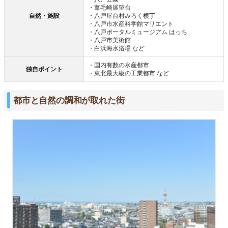
・葦毛崎展望台
自然・施設
・八戸屋台村みろく横丁
・八戸市水産科学館マリエント
・八戸ポータルミュージアム はっち
・八戸市美術館
・白浜海水浴場 など
・国内有数の水産都市
独自ポイント
・東北最大級の工業都市 など
都市と自然の調和が取れた街