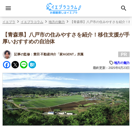
イエプラ
イエプラコラム
地方の魅力
【青森県】八戸市の住みやすさを紹介！移
【青森県】八戸市の住みやすさを紹介！移住支援が手
厚いおすすめの自治体
PR
記事の監修：
豊田 不動産仲介「家AGENT」所属
Facebook
Twitter
Line
Hatena
地方の魅力
最終更新：2025年6月23日