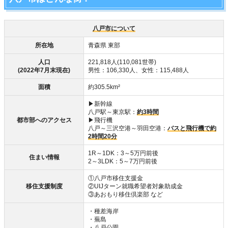
八戸市について
所在地
青森県 東部
人口
221,818人(110,081世帯)
(2022年7月末現在)
男性：106,330人、女性：115,488人
面積
約305.5km²
▶新幹線
八戸駅～東京駅：
約3時間
都市部へのアクセス
▶飛行機
八戸～三沢空港～羽田空港：
バスと飛行機で約
2時間20分
1R～1DK：3～5万円前後
住まい情報
2～3LDK：5～7万円前後
①八戸市移住支援金
移住支援制度
②UIJターン就職希望者対象助成金
③あおもり移住倶楽部 など
・種差海岸
・蕪島
・八戸公園