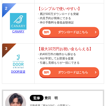
【シンプルで使いやすい】
・累計500万ダウンロードを突破
・内見予約が簡単にできる
・仲介手数料を最低金額保証
CANARY
ダウンロードはこちら
【最大10万円お祝い金もらえる】
・約400万件の物件から探せる
・AIが学習してお部屋を提案
・引越し見積もりが一括にできる
DOOR賃貸
ダウンロードはこちら
監修
豊田 明
不動産屋「家AGENT」の営業マン