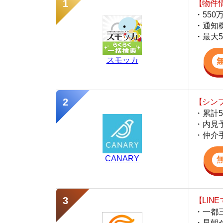
スモッカ
【シンプルで使
・累計500万
・内見予約が簡
・仲介手数料を
CANARY
【LINEで物件
・一都三県ほぼ
・早朝から深夜
・ネットにない
スミカ