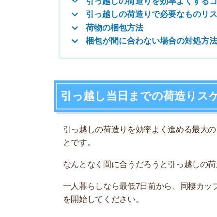
引っ越しの荷造りを効率よく進める最大のコツは
とです。
なんとなく間に合うだろうと引っ越しの荷造りを
一人暮らしなら最低7日前から、同棲カップルやフ
を開始してください。
一人暮らしの場合のスケジュール例を紹介します
業を分担することがコツです。
7日前
スペース確保、
6日前
本棚や趣味関係
5日前
オフシーズンの
4日前
その他居室内の
3日前
家具の解体・処