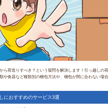
「
お
不
部
紹
メ
「
造りすべき？という疑問を解決します！引っ越しの荷造りを
門
器など種類別の梱包方法や、梱包が間に合わない場合の対処
すすめのサービス3選
日更新】
上の圧倒的な物件数
件を見逃さない
お祝い金がもらえる