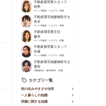
不動産屋営業主任
藤本
ネット不動産
「イエプラ」所属
不動産屋営業スタッフ
石塚
ネット不動産
「イエプラ」所属
不動産屋宅地建物取引士
豊田
不動産仲介
「家AGENT」所属
カテゴリ一覧
の住みやすさや治安
人暮らしの知識
棲に関する知識
賃やお金のこと
屋探しの知恵
件探しのマル秘情報
手不動産屋の評判
リアごとの家賃
っ越しの知識
ェアハウスの知識