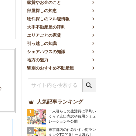
方の魅力
別のおすすめ不動産屋
人気記事ランキング
一人暮らしの生活費は平均い
くら？支出内訳や費用シミュ
レーションを公開
東京都内の住みやすい街ラン
キングTOP10！一人暮らし
におすすめの駅も公開
【2026年最新】
【2026年】賃貸サイトおす
すめランキング！全50社の
物件探しサイトを比較検証
おすすめの良い不動産屋ラン
キングTOP10！プロが賃貸
仲介業者を徹底比較
部屋探しアプリ全27社徹底
比較！物件探しアプリランキ
ングTOP5【ニーズ別】
賃貸の家賃保証会社で審査が