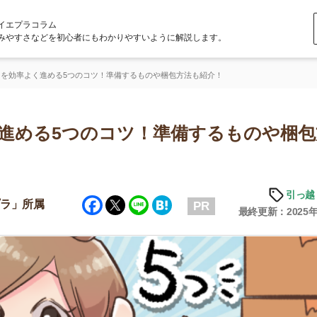
ラム
どを初心者にもわかりやすいように解説します。
進める5つのコツ！準備するものや梱包方法も紹介！
る5つのコツ！準備するものや梱包方法
引っ越しの知識
Facebook
Twitter
Line
Hatena
属
PR
最終更新：2025年6月20日
店舗
ア