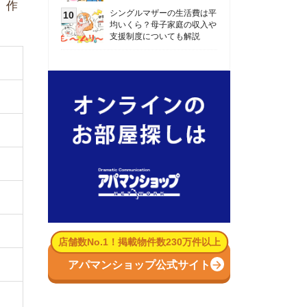
数No.1！掲載物件数230万件以上
パマンショップ公式サイト