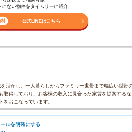
地
駅
かし、一人暮らしからファミリー世帯まで幅広い世帯の
しており、お客様の収入に見合った家賃を提案するな
こなっています。
1
明確にする
2
3
4
5
ールを明確にする
6