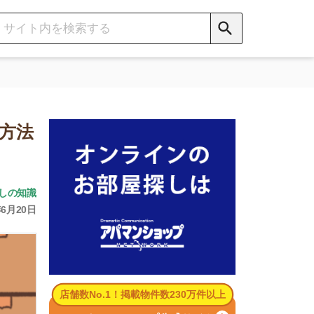
数No.1！掲載物件数230万件以上
パマンショップ公式サイト