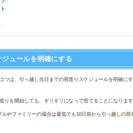
、引っ越し当日までの荷造りスケジュールを明確にするこ
7
開始しても、ギリギリになって慌てることになります。
8
ァミリーの場合は最低でも10日前から引っ越しの荷造り
9
。1日に一気にやろうとしても集中力が続かないので、作
10
押入れの不用品の処分・梱包
の断捨離・梱包
衣類の断捨離・梱包
荷物の断捨離・梱包
分・梱包、家電の梱包