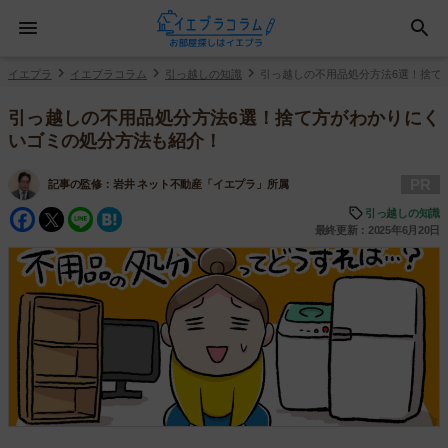
イエプラ
イエプラコラム
引っ越しの知識
引っ越しの不用品処分方法6選！捨て
引っ越しの不用品処分方法6選！捨て方がわかりにく
いゴミの処分方法も紹介！
PR
記事の監修：
岩井 ネット不動産「イエプラ」所属
Facebook
Twitter
Line
Hatena
引っ越しの知識
最終更新：2025年6月20日