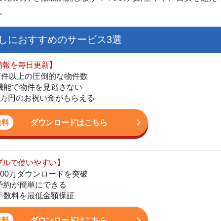
日更新】
上の圧倒的な物件数
件を見逃さない
お祝い金がもらえる
ダウンロードはこちら
いやすい】
ダウンロードを突破
単にできる
街
最低金額保証
一
同
ダウンロードはこちら
家
部
物
を紹介してくれる】
大
すべての物件を網羅
エ
まで相談可能
引
物件をタイムリーに紹介
シ