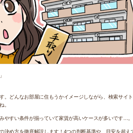
「
お
不
部
紹
メ
「
門
んなお部屋に住もうかイメージしながら、検索サイトで物
い条件が揃っていて家賃が高いケースが多いです…。
方を徹底解説します！4つの判断基準や、目安を超えてし
すすめのサービス3選