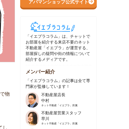
イエプラコラム」は、チャットで
部屋を紹介する来店不要のネット
動産屋「イエプラ」が運営する、
屋探しの疑問や街の情報について
介するメディアです。
ンバー紹介
イエプラコラム」の記事は全て専
家が監修しています！
不動産屋店長
中村
ネット不動産
「イエプラ」所属
不動産屋営業スタッフ
早川
ネット不動産
「イエプラ」所属
不動産屋営業スタッフ
村野
ネット不動産
「イエプラ」所属
不動産屋宅地建物取引士
舟木
ネット不動産
「イエプラ」所属