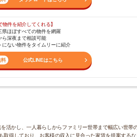
公式LINEはこちら
地
駅
1
かし、一人暮らしからファミリー世帯まで幅広い世帯の
2
しており、お客様の収入に見合った家賃を提案するな
こなっています。
3
き
4
5
6