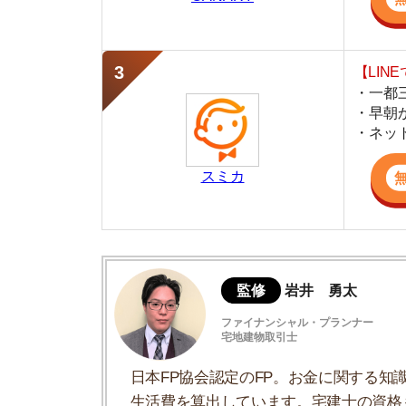
スミカ
監修
岩井 勇太
ファイナンシャル・プランナー
宅地建物取引士
日本FP協会認定のFP。お金に関する知識を活
生活費を算出しています。宅建士の資格も取得
ど、生活設計についてのトータルサポートをお
家賃は4つの判断基準を踏まえて決めるべ
①「生活を圧迫しないか」で家賃を決める
②「審査が通るか」で家賃を決める
③「自分に貯金があるか」で家賃を決める
④「希望地域の相場」で家賃を決める