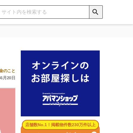
数No.1！掲載物件数230万件以上
パマンショップ公式サイト