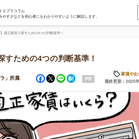
ラム
どを初心者にもわかりやすいように解説します。
で探すための4つの判断基準！
ための4つの判断基準！
家賃やお金のこと
Facebook
Twitter
Line
Hatena
属
PR
最終更新：2025年6月20日
店舗
ア