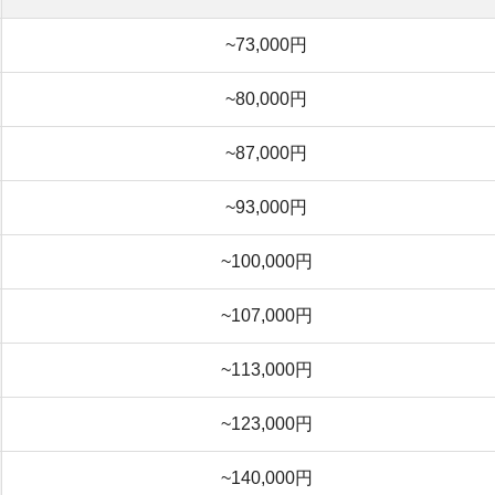
~140,000円
~167,000円
~200,000円
~267,000円
※年収はボーナスを含む
分の1に抑えましょう。額面の金額を基準にすると、お
税などが引かれたあとの手取りの金額で家賃を考えるべき
圧迫されてしまい、貯金をする余裕もなくなってしまい