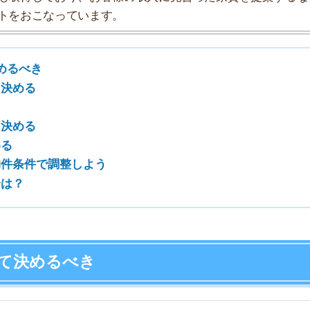
で調整しよう
7
8
めるべき
9
10