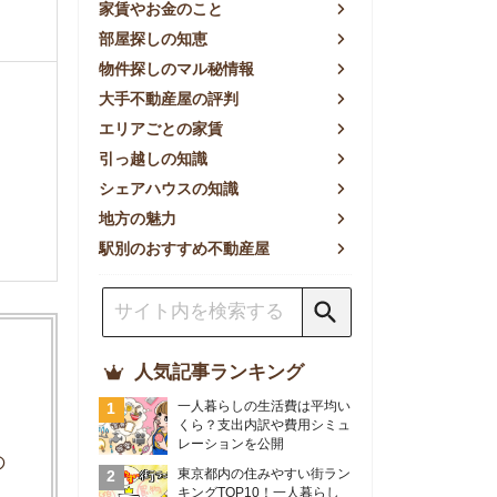
方の魅力
別のおすすめ不動産屋
人気記事ランキング
一人暮らしの生活費は平均い
くら？支出内訳や費用シミュ
レーションを公開
東京都内の住みやすい街ラン
キングTOP10！一人暮らし
におすすめの駅も公開
【2026年最新】
【2026年】賃貸サイトおす
すめランキング！全50社の
物件探しサイトを比較検証
おすすめの良い不動産屋ラン
キングTOP10！プロが賃貸
仲介業者を徹底比較
部屋探しアプリ全27社徹底
比較！物件探しアプリランキ
ングTOP5【ニーズ別】
賃貸の家賃保証会社で審査が