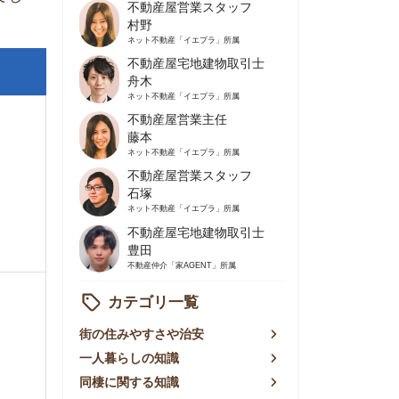
不動産屋営業主任
藤本
ネット不動産
「イエプラ」所属
不動産屋営業スタッフ
石塚
ネット不動産
「イエプラ」所属
不動産屋宅地建物取引士
豊田
不動産仲介
「家AGENT」所属
カテゴリ一覧
の住みやすさや治安
人暮らしの知識
棲に関する知識
賃やお金のこと
屋探しの知恵
件探しのマル秘情報
手不動産屋の評判
リアごとの家賃
っ越しの知識
ェアハウスの知識