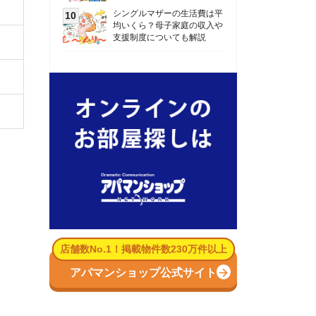
数No.1！掲載物件数230万件以上
パマンショップ公式サイト