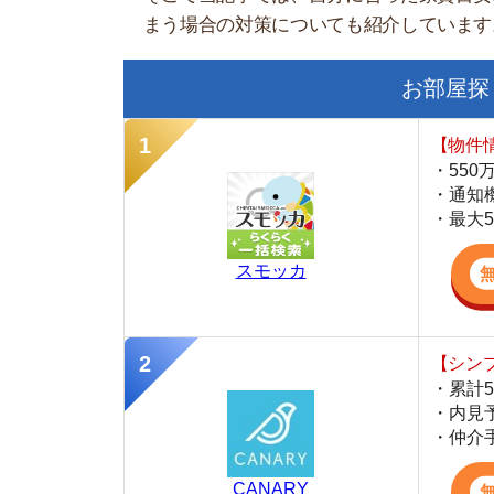
【物件情報を毎
・550万件以
・通知機能で物
・最大5万円の
スモッカ
【シンプルで使
・累計500万
・内見予約が簡
・仲介手数料を
CANARY
【LINEで物件
・一都三県ほぼ
・早朝から深夜
・ネットにない