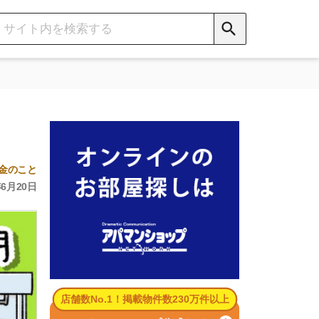
数No.1！掲載物件数230万件以上
パマンショップ公式サイト