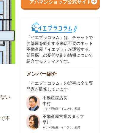
イエプラコラム」は、チャットで
部屋を紹介する来店不要のネット
動産屋「イエプラ」が運営する、
屋探しの疑問や街の情報について
介するメディアです。
ンバー紹介
イエプラコラム」の記事は全て専
家が監修しています！
不動産屋店長
中村
ネット不動産
「イエプラ」所属
不動産屋営業スタッフ
早川
ネット不動産
「イエプラ」所属
不動産屋営業スタッフ
村野
ネット不動産
「イエプラ」所属
不動産屋宅地建物取引士
舟木
ネット不動産
「イエプラ」所属