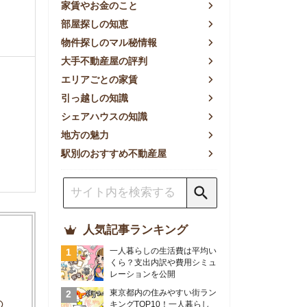
方の魅力
別のおすすめ不動産屋
人気記事ランキング
一人暮らしの生活費は平均い
くら？支出内訳や費用シミュ
レーションを公開
東京都内の住みやすい街ラン
キングTOP10！一人暮らし
におすすめの駅も公開
【2026年最新】
【2026年】賃貸サイトおす
すめランキング！全50社の
物件探しサイトを比較検証
おすすめの良い不動産屋ラン
キングTOP10！プロが賃貸
仲介業者を徹底比較
部屋探しアプリ全27社徹底
比較！物件探しアプリランキ
ングTOP5【ニーズ別】
賃貸の家賃保証会社で審査が