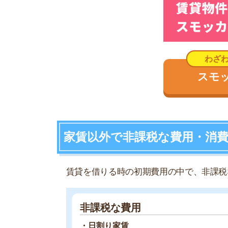
非課税な費用
・日割り家賃
・前家賃
・管理費(共益費)
・敷金(保証金)
・礼金
・保証会社利用料
・火災保険料
消費税がかかる費用
・仲介手数料
・鍵交換費用
・ハウスクリーニング費用
・24時間セキュリティサービス使用料
賃貸契約に関する保険や保証金関係も、国税庁に
ん。