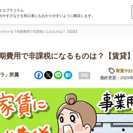
ラム
どを初心者にもわかりやすいように解説します。
初期費用で非課税になるものは？【賃貸】
用で非課税になるものは？【賃貸】
家賃やお金のこと
Facebook
Twitter
Line
Hatena
属
PR
最終更新：2025年6月20日
店舗
ア