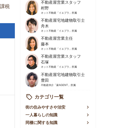
不動産屋営業主任
藤本
ネット不動産
「イエプラ」所属
不動産屋営業スタッフ
石塚
ネット不動産
「イエプラ」所属
不動産屋宅地建物取引士
豊田
不動産仲介
「家AGENT」所属
カテゴリ一覧
の住みやすさや治安
人暮らしの知識
棲に関する知識
賃やお金のこと
屋探しの知恵
件探しのマル秘情報
手不動産屋の評判
リアごとの家賃
っ越しの知識
ェアハウスの知識