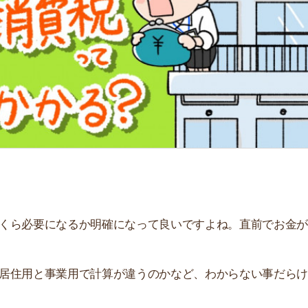
「
お
不
部
紹
メ
「
門
要になるか明確になって良いですよね。直前でお金がない
と事業用で計算が違うのかなど、わからない事だらけで不
個人契約と法人契約での違いはあるか、初期費用で非課税
てください。
すすめのサービス3選