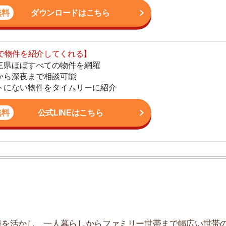
地
公式LINEはこちら
駅
1
2
かし、一人暮らしからファミリー世帯まで幅広い世帯の
しており、お客様の収入に見合った家賃を提案するな
3
こなっています。
4
費用
5
6