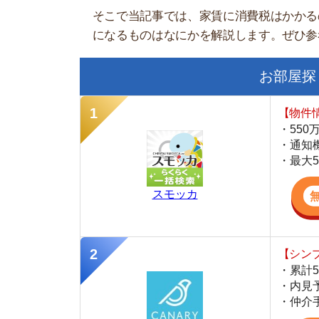
【物件情報を毎
・550万件以
・通知機能で物
・最大5万円の
スモッカ
【シンプルで使
・累計500万
・内見予約が簡
・仲介手数料を
CANARY
【LINEで物件
・一都三県ほぼ
・早朝から深夜
・ネットにない