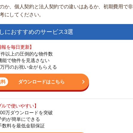
日更新】
上の圧倒的な物件数
件を見逃さない
お祝い金がもらえる
ダウンロードはこちら
いやすい】
街
ダウンロードを突破
単にできる
一
最低金額保証
同
家
ダウンロードはこちら
部
物
大
を紹介してくれる】
エ
すべての物件を網羅
引
まで相談可能
シ
物件をタイムリーに紹介