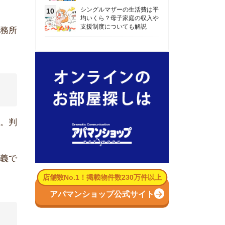
数No.1！掲載物件数230万件以上
パマンショップ公式サイト