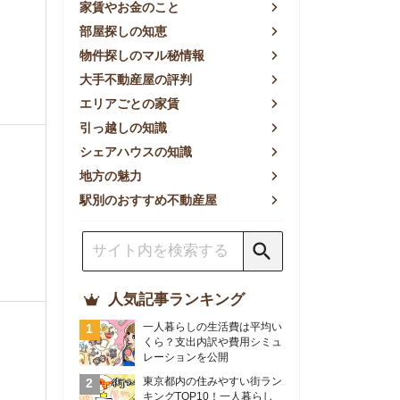
方の魅力
別のおすすめ不動産屋
人気記事ランキング
一人暮らしの生活費は平均い
くら？支出内訳や費用シミュ
レーションを公開
東京都内の住みやすい街ラン
キングTOP10！一人暮らし
におすすめの駅も公開
【2026年最新】
【2026年】賃貸サイトおす
すめランキング！全50社の
物件探しサイトを比較検証
おすすめの良い不動産屋ラン
キングTOP10！プロが賃貸
仲介業者を徹底比較
部屋探しアプリ全27社徹底
比較！物件探しアプリランキ
ングTOP5【ニーズ別】
賃貸の家賃保証会社で審査が