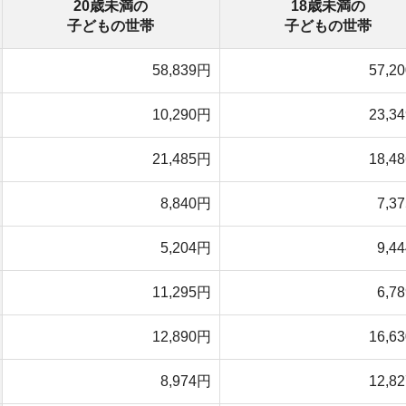
12,890円
16,630円
8,974円
12,827円
3,237円
18,326円
17,473円
21,607円
37,456円
38,581円
205,243円
231,859円
※統計データのため合計に差異あり
(表3-6)
」によると、シングルマザーの1ヶ月の平均生
0歳未満の世帯は月20.5万円ほどの生活費が必要です。
数によって生活費は変動します。冠婚葬祭などの急な出費
ん。