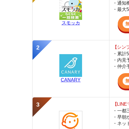
・累計500万
・内見予約が簡
・仲介手数料を
CANARY
【LINEで物件
・一都三県ほぼ
・早朝から深夜
・ネットにない
スミカ
監修
岩井 勇太
ファイナンシャル・プランナー
宅地建物取引士