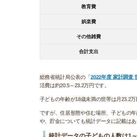
統計データの子どもの人数は1～2人想
統計データの世帯人数の平均は2.45人となります
われていることがわかります。
子どもの人数が3人以上の場合は、家計調査の平
をシミュレーションするので、そちらを参考にし
東京の賃貸で暮らすならプラス3万円
ワンルーム
葛飾区
約5.5
練馬区
約5.5
板橋区
約5.6