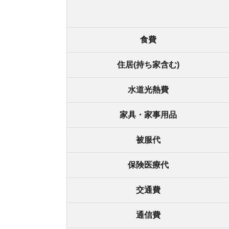
交通費
通信費
教育費
娯楽費
その他雑費
合計支出
総務省統計局公表の「
2022年度 家計調査 世帯類型別
活費は約20.5～23.2万円です。
子どもの年齢が18歳未満の世帯は月23.2万円、2
ですが、住居形態や住む場所、子どもの年齢や人
や、貯金についても統計データに記載はありませ