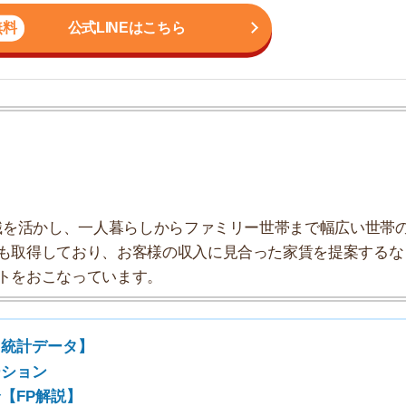
かし、一人暮らしからファミリー世帯まで幅広い世帯の
しており、お客様の収入に見合った家賃を提案するな
7
こなっています。
8
ータ】
9
説】
くらい？
10
円以下に抑えるべき
負担を減らすべき
を検討するのもアリ
を貰うべき
め
統計データ】