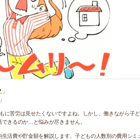
「
お
不
部
紹
メ
「
門
労は見せたくないですよね。しかし、働きながら子どもの
るのか…と悩みが尽きません。
費や貯金額を解説します。子どもの人数別の費用シミュレ
しています。
すすめです。550万件以上の物件から、理想のお部屋を探