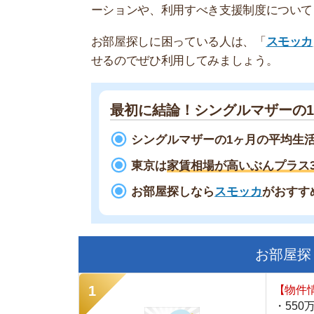
最初に結論！シングルマザーの1ヶ月
シングルマザーの1ヶ月の平均生活費は
20
東京は
家賃相場が高いぶんプラス3万円は
お部屋探しなら
スモッカ
がおすすめ！
現
お部屋探しにお
【物件情報を毎
・550万件以
・通知機能で物
・最大5万円の
スモッカ
【シンプルで使