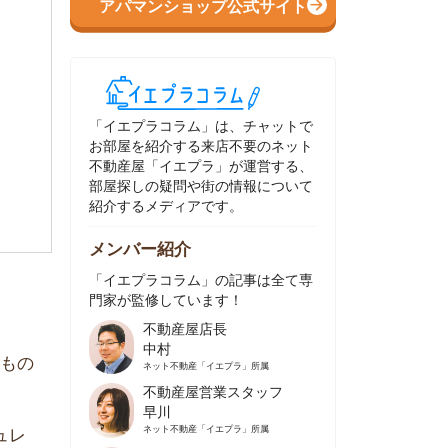
イエプラコラム」は、チャットで
部屋を紹介する来店不要のネット
動産屋「イエプラ」が運営する、
屋探しの疑問や街の情報について
介するメディアです。
ンバー紹介
イエプラコラム」の記事は全て専
家が監修しています！
不動産屋店長
中村
ネット不動産
「イエプラ」所属
不動産屋営業スタッフ
早川
ネット不動産
「イエプラ」所属
不動産屋営業スタッフ
村野
ネット不動産
「イエプラ」所属
不動産屋宅地建物取引士
舟木
ネット不動産
「イエプラ」所属