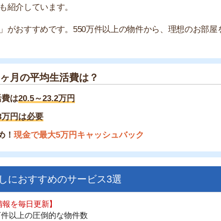
の平均生活費は？
.5～23.2万円
必要
金で最大5万円キャッシュバック
すすめのサービス3選
街
一
日更新】
同
上の圧倒的な物件数
家
件を見逃さない
お祝い金がもらえる
部
物
ダウンロードはこちら
大
エ
引
いやすい】
シ