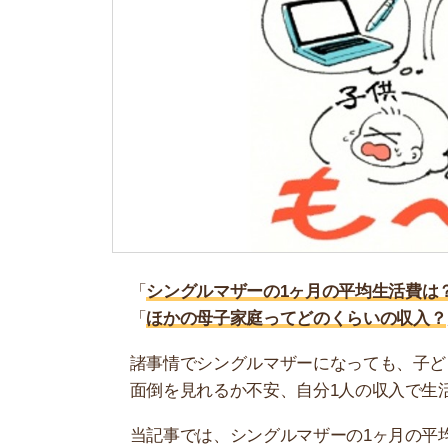
「
シングルマザーの1ヶ月の平均生活費は？
」
「
ほかの母子家庭ってどのくらいの収入？
」
諸事情でシングルマザーになっても、子どもに苦
面倒を見れるか不安、自分1人の収入で生活でき
当記事では、シングルマザーの1ヶ月の平均生活
ーションや、利用すべき支援制度についても紹介
お部屋探しに困っている人は、「
スモッカ
」がお
せるのでぜひ利用してみましょう。