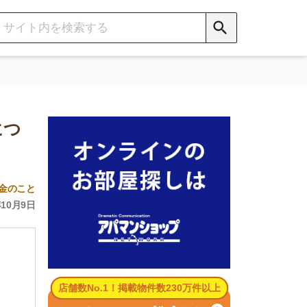
数No.1！掲載物件数230万件以上
パマンショップ公式サイト