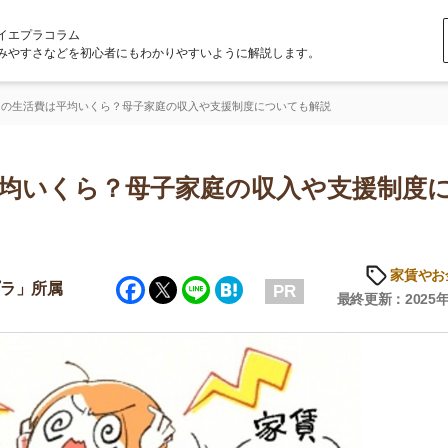
ラム
どを初心者にもわかりやすいように解説します。
平均いくら？母子家庭の収入や支援制度についても解説
くら？母子家庭の収入や支援制度につ
家賃やお金のこと
Facebook
Twitter
Line
Hatena
属
PR
最終更新：2025年10月9日
店舗
ア