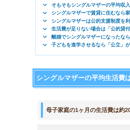
母子家庭の1ヶ月の生活費は約20.5～23
食費
住居(持ち家含む)
水道光熱費
家具・家事用品
被服代
保険医療代