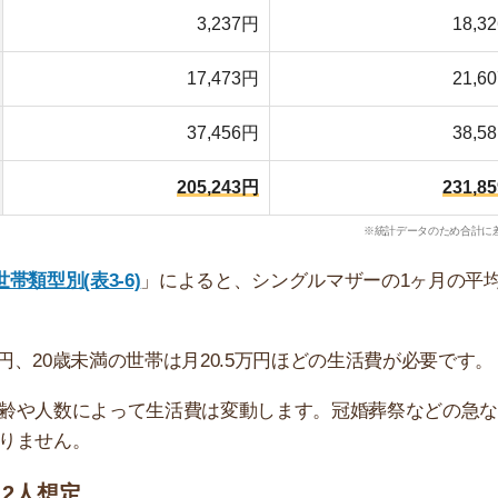
定
。大人1人、子ども1～2人の世帯で生活費の統計がおこな
均金額だと足りません。後ほど、子どもの人数別に生活費
てください。
は最低でも必要
1K・1DK
1LDK・2K・2DK
3円
約6.31円
約7.08円
4円
約6.07円
約8.81円
4円
約6.21円
約8.41円