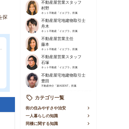
不動産屋営業主任
藤本
ネット不動産
「イエプラ」所属
不動産屋営業スタッフ
石塚
ネット不動産
「イエプラ」所属
不動産屋宅地建物取引士
豊田
不動産仲介
「家AGENT」所属
カテゴリ一覧
の住みやすさや治安
人暮らしの知識
棲に関する知識
賃やお金のこと
屋探しの知恵
件探しのマル秘情報
手不動産屋の評判
リアごとの家賃
っ越しの知識
ェアハウスの知識