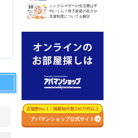
数No.1！掲載物件数230万件以上
パマンショップ公式サイト