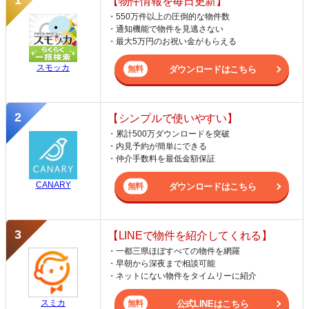
【物件情報を毎日更新】
・550万件以上の圧倒的な物件数
・通知機能で物件を見逃さない
・最大5万円のお祝い金がもらえる
スモッカ
ダウンロードはこちら
【シンプルで使いやすい】
・累計500万ダウンロードを突破
・内見予約が簡単にできる
・仲介手数料を最低金額保証
CANARY
ダウンロードはこちら
【LINEで物件を紹介してくれる】
・一都三県ほぼすべての物件を網羅
・早朝から深夜まで相談可能
・ネットにない物件をタイムリーに紹介
スミカ
公式LINEはこちら