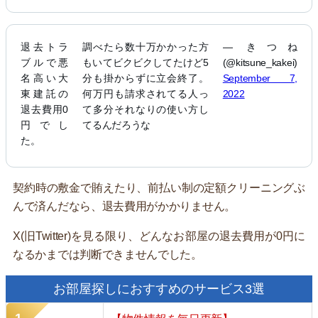
退去トラ
調べたら数十万かかった方
— きつね
ブルで悪
もいてビクビクしてたけど5
(@kitsune_kakei)
名高い大
分も掛からずに立会終了。
September 7,
東建託の
何万円も請求されてる人っ
2022
退去費用0
て多分それなりの使い方し
円でし
てるんだろうな
た。
契約時の敷金で賄えたり、前払い制の定額クリーニングぶ
んで済んだなら、退去費用がかかりません。
X(旧Twitter)を見る限り、どんなお部屋の退去費用が0円に
なるかまでは判断できませんでした。
お部屋探しにおすすめのサービス3選