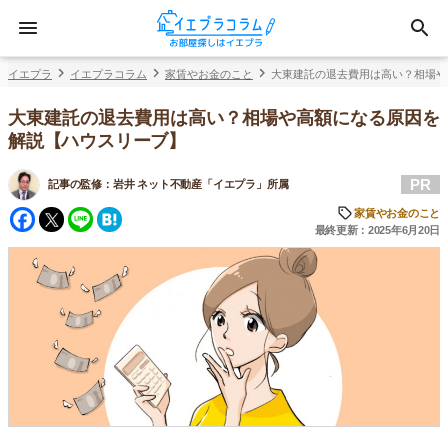
イエプラ
イエプラコラム
家賃やお金のこと
大東建託の退去費用は高い？相場や
大東建託の退去費用は高い？相場や高額になる原因を
解説【ハウスリーブ】
PR
記事の監修：
岩井 ネット不動産「イエプラ」所属
Facebook
Twitter
Line
Hatena
家賃やお金のこと
最終更新：2025年6月20日