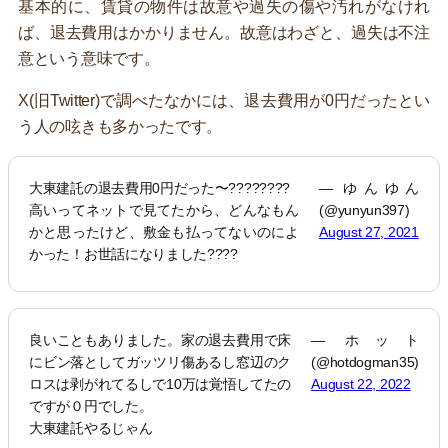
基本的に、賃貸の物件は故意や過失の傷や汚れがなけれ
ば、退去費用はかかりません。故意はわざと、過失は不注
意という意味です。
X(旧Twitter)で調べたなかには、退去費用が0円だったとい
う人の呟きも多かったです。
大東建託の退去費用0円だった〜????‍????
— ゆんゆん
高いってネットで見てたから、どんなもん
(@yunyun397)
かと思ったけど、敷金も払ってないのによ
August 27, 2021
かった！お世話になりました????
良いこともありました。家の退去費用で床
— ホット
にビン落としてガッツリ傷あるし窓辺のク
(@hotdogman35)
ロスは剥がれてるしで10万は覚悟してたの
August 22, 2022
ですが０円でした。
大東建託やるじゃん