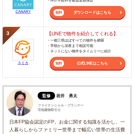
・仲介手数料を最低金額保証
CANARY
ダウンロードはこちら
【LINEで物件を紹介してくれる】
・一都三県ほぼすべての物件を網羅
・早朝から深夜まで相談可能
・ネットにない物件をタイムリーに紹介
スミカ
公式LINEはこちら
監修
岩井 勇太
ファイナンシャル・プランナー
宅地建物取引士
日本FP協会認定のFP。お金に関する知識を活かし、一
人暮らしからファミリー世帯まで幅広い世帯の生活費