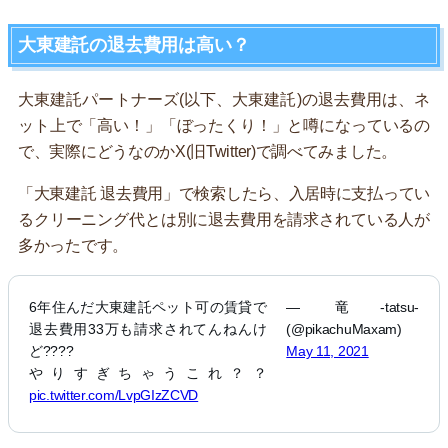
大東建託の退去費用は高い？
大東建託パートナーズ(以下、大東建託)の退去費用は、ネ
ット上で「高い！」「ぼったくり！」と噂になっているの
で、実際にどうなのかX(旧Twitter)で調べてみました。
「大東建託 退去費用」で検索したら、入居時に支払ってい
るクリーニング代とは別に退去費用を請求されている人が
多かったです。
6年住んだ大東建託ペット可の賃貸で
— 竜-tatsu-
退去費用33万も請求されてんねんけ
(@pikachuMaxam)
ど????
May 11, 2021
やりすぎちゃうこれ？？
pic.twitter.com/LvpGIzZCVD