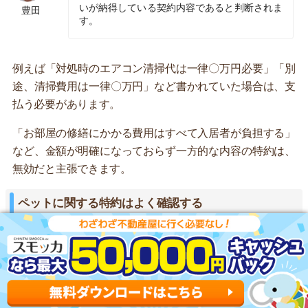
いが納得している契約内容であると判断されま
豊田
す。
例えば「対処時のエアコン清掃代は一律〇万円必要」「別
途、清掃費用は一律〇万円」など書かれていた場合は、支
払う必要があります。
「お部屋の修繕にかかる費用はすべて入居者が負担する」
など、金額が明確になっておらず一方的な内容の特約は、
無効だと主張できます。
ペットに関する特約はよく確認する
ペットに関する特約はよく確認しましょう。大東建託のペ
ット可物件では、別途ペットに関する契約書があります。
お部屋の広さに応じて金額が設定されていたり、預けた敷
金をすべてクリーニングに使う(敷引き)といった特約が多