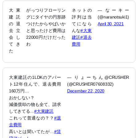
大東
がっつりフローリン
ネットの
— なーキー
建託
グにタイヤの円形跡
評判は当
(@naranotsuki1)
の退
つけたからやばいか
てになら
April 30, 2021
去立
と思ったけど費用は
んな
#大東
会し
22000円だけだった
建託
#退去
てき
わ
費用
た
大東建託の1LDKのアパー
— りょーちん@CRUSHER
ト12年住んで、退去費用
(@CRUSHER07608332)
160万円…
December 22, 2020
おかしない？
減価償却の物も全て、請求
してきてる…
#大東建託
これって普通なの？？
#退
去費用
高いとは聞いてたが…
#賃