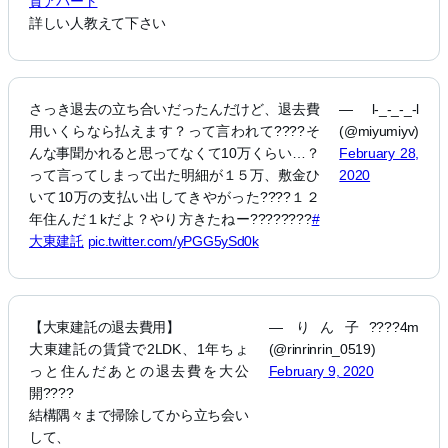
貸アパート
詳しい人教えて下さい
さっき退去の立ち合いだったんだけど、退去費
— l-_-_-_-l
用いくらなら払えます？って言われて????そ
(@miyumiyv)
んな事聞かれると思ってなくて10万くらい…？
February 28,
って言ってしまって出た明細が１５万、敷金ひ
2020
いて10万の支払い出してきやがった????１２
年住んだ１kだよ？やり方きたねー????????
#
大東建託
pic.twitter.com/yPGG5ySd0k
【大東建託の退去費用】
— りん子????4m
大東建託の賃貸で2LDK、1年ちょ
(@rinrinrin_0519)
っと住んだあとの退去費を大公
February 9, 2020
開????
結構隅々まで掃除してから立ち会い
して、