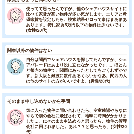
使ってて思ったんですが、他のシェアハウスサイトに
比べて家賃が高い物件が多い気がします。エリアと希
望家賃を設定したら、検索結果ゼロって事はまあまあ
あります。特に家賃5万円以下の物件は少ないです。
(女性/20代)
関東以外の物件はない
自分は関西でシェアハウスを探してたんですが、シェ
アパレードはあまり役に立たなかったです…。ほとん
ど都内の物件で、関西にあったとしてもごくわずかで
す。新大阪と難波に数件あるくらいかなあ。関西の人
は他のサイトの方がいいですよ。(男性/20代)
そのまま申し込めないから手間
気に入った物件に問い合わせたら、空室確認やらなに
やらで別の会社に飛ばされて、地味に時間がかかりま
した…。にそのまま申込めると思ったら、物件の管理
会社に回されました。あれ？？と思ったら、(女性/20
代)