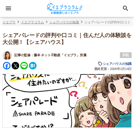
イエプラ
イエプラコラム
シェアハウスの知識
シェアパレードの評判や口コミ｜
シェアパレードの評判や口コミ｜住んだ人の体験談を
大公開！【シェアハウス】
PR
記事の監修：
藤本 ネット不動産「イエプラ」所属
Facebook
Twitter
Line
Hatena
シェアハウスの知識
最終更新：2026年1月14日