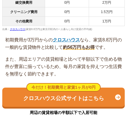
鍵交換費用
0円
2万円
クリーニング費用
0円
1.5万円
その他費用
0円
1万円
出典：
クロスハウス
(家賃8.8万円は東京23区内の一人暮らし向け賃貸の平均値)
初期費用が3万円からの
クロスハウス
なら、家賃8.8万円の
一般的な賃貸物件と比較して
約56万円もお得
です。
また、周辺エリアの賃貸相場と比べて半額以下で住める物
件が豊富に揃っているため、毎月の家賃を抑えつつ生活費
を無理なく節約できます。
今だけ！初期費用と家賃1ヶ月が0円
クロスハウス公式サイトはこちら
周辺の賃貸相場の半額以下で入居可能