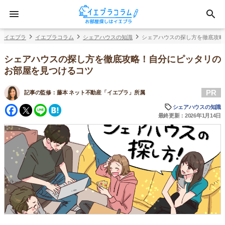
イエプラ
イエプラコラム
シェアハウスの知識
シェアハウスの探し方を徹底攻略
シェアハウスの探し方を徹底攻略！自分にピッタリの
お部屋を見つけるコツ
PR
記事の監修：
藤本 ネット不動産「イエプラ」所属
Facebook
Twitter
Line
Hatena
シェアハウスの知識
最終更新：2026年1月14日