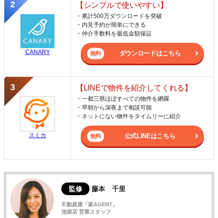
【シンプルで使いやすい】
・累計500万ダウンロードを突破
・内見予約が簡単にできる
・仲介手数料を最低金額保証
CANARY
ダウンロードはこちら
【LINEで物件を紹介してくれる】
・一都三県ほぼすべての物件を網羅
・早朝から深夜まで相談可能
・ネットにない物件をタイムリーに紹介
スミカ
公式LINEはこちら
監修
藤本 千里
不動産屋「家AGENT」
池袋店 営業スタッフ