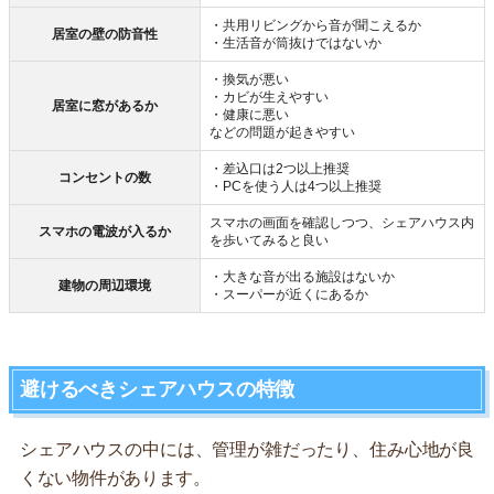
・共用リビングから音が聞こえるか
居室の壁の防音性
・生活音が筒抜けではないか
・換気が悪い
・カビが生えやすい
居室に窓があるか
・健康に悪い
などの問題が起きやすい
・差込口は2つ以上推奨
コンセントの数
・PCを使う人は4つ以上推奨
スマホの画面を確認しつつ、シェアハウス内
スマホの電波が入るか
を歩いてみると良い
・大きな音が出る施設はないか
建物の周辺環境
・スーパーが近くにあるか
避けるべきシェアハウスの特徴
シェアハウスの中には、管理が雑だったり、住み心地が良
くない物件があります。