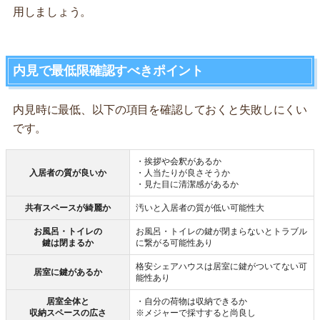
用しましょう。
内見で最低限確認すべきポイント
内見時に最低、以下の項目を確認しておくと失敗しにくい
です。
・挨拶や会釈があるか
入居者の質が良いか
・人当たりが良さそうか
・見た目に清潔感があるか
共有スペースが綺麗か
汚いと入居者の質が低い可能性大
お風呂・トイレの
お風呂・トイレの鍵が閉まらないとトラブル
鍵は閉まるか
に繋がる可能性あり
格安シェアハウスは居室に鍵がついてない可
居室に鍵があるか
能性あり
居室全体と
・自分の荷物は収納できるか
収納スペースの広さ
※メジャーで採寸すると尚良し