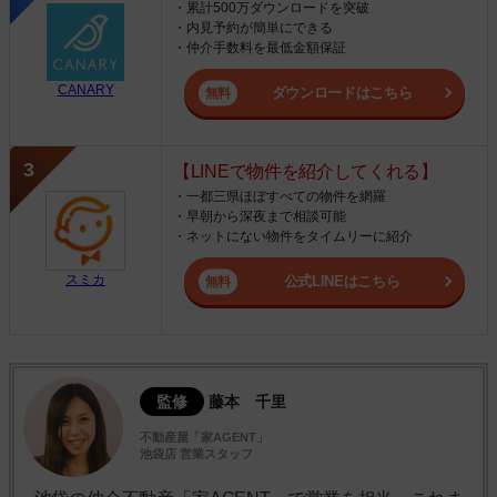
・累計500万ダウンロードを突破
・内見予約が簡単にできる
・仲介手数料を最低金額保証
CANARY
ダウンロードはこちら
【LINEで物件を紹介してくれる】
・一都三県ほぼすべての物件を網羅
・早朝から深夜まで相談可能
・ネットにない物件をタイムリーに紹介
スミカ
公式LINEはこちら
監修
藤本 千里
不動産屋「家AGENT」
池袋店 営業スタッフ