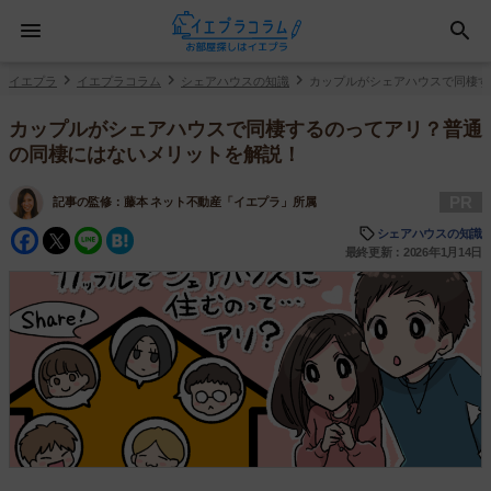
イエプラ
イエプラコラム
シェアハウスの知識
カップルがシェアハウスで同棲す
カップルがシェアハウスで同棲するのってアリ？普通
の同棲にはないメリットを解説！
PR
記事の監修：
藤本 ネット不動産「イエプラ」所属
Facebook
Twitter
Line
Hatena
シェアハウスの知識
最終更新：2026年1月14日