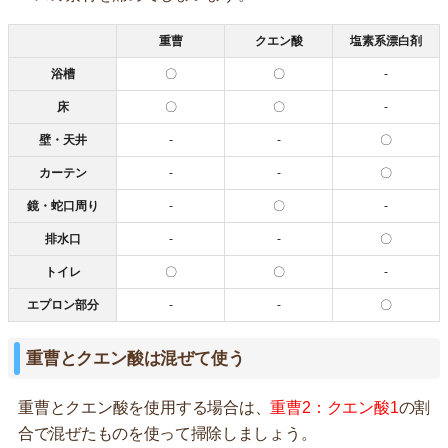
重曹
クエン酸
塩素系漂白剤
浴槽
〇
〇
-
床
〇
〇
-
壁・天井
-
-
〇
カーテン
-
-
〇
鏡・蛇口周り
-
〇
-
排水口
-
-
〇
トイレ
〇
〇
-
エプロン部分
-
-
〇
重曹とクエン酸は混ぜて使う
重曹とクエン酸を使用する場合は、
重曹2：クエン酸1
の割
合で混ぜたものを使って掃除しましょう。