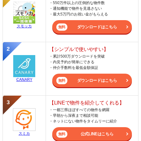
・550万件以上の圧倒的な物件数
・通知機能で物件を見逃さない
・最大5万円のお祝い金がもらえる
スモッカ
ダウンロードはこちら
【シンプルで使いやすい】
・累計500万ダウンロードを突破
・内見予約が簡単にできる
・仲介手数料を最低金額保証
CANARY
ダウンロードはこちら
【LINEで物件を紹介してくれる】
・一都三県ほぼすべての物件を網羅
・早朝から深夜まで相談可能
・ネットにない物件をタイムリーに紹介
スミカ
公式LINEはこちら