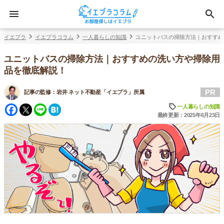
イエプラ
イエプラコラム
一人暮らしの知識
ユニットバスの掃除方法｜おすすめ
ユニットバスの掃除方法｜おすすめの洗い方や掃除用
品を徹底解説！
PR
記事の監修：
岩井 ネット不動産「イエプラ」所属
Facebook
Twitter
Line
Hatena
一人暮らしの知識
最終更新：2025年6月23日