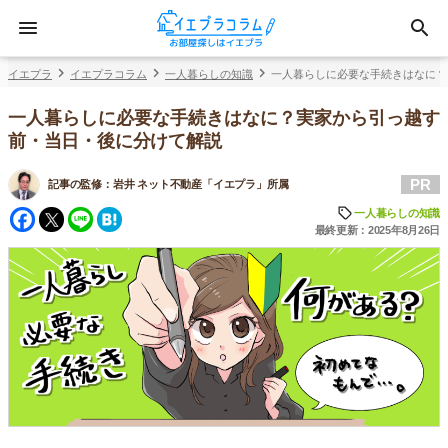
イエプラ
イエプラコラム
一人暮らしの知識
一人暮らしに必要な手続きはなに？
一人暮らしに必要な手続きはなに？実家から引っ越す
前・当日・後に分けて解説
PR
記事の監修：
岩井 ネット不動産「イエプラ」所属
Facebook
Twitter
Line
Hatena
一人暮らしの知識
最終更新：2025年8月26日