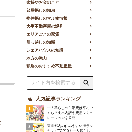
方の魅力
別のおすすめ不動産屋
人気記事ランキング
一人暮らしの生活費は平均い
くら？支出内訳や費用シミュ
レーションを公開
東京都内の住みやすい街ラン
キングTOP10！一人暮らし
におすすめの駅も公開
【2026年最新】
【2026年】賃貸サイトおす
すめランキング！全50社の
物件探しサイトを比較検証
おすすめの良い不動産屋ラン
キングTOP10！プロが賃貸
仲介業者を徹底比較
部屋探しアプリ全27社徹底
比較！物件探しアプリランキ
ングTOP5【ニーズ別】
賃貸の家賃保証会社で審査が