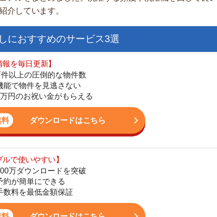
日更新】
上の圧倒的な物件数
件を見逃さない
お祝い金がもらえる
ダウンロードはこちら
いやすい】
ダウンロードを突破
単にできる
街
最低金額保証
一
同
ダウンロードはこちら
家
部
物
を紹介してくれる】
大
すべての物件を網羅
エ
まで相談可能
引
物件をタイムリーに紹介
シ