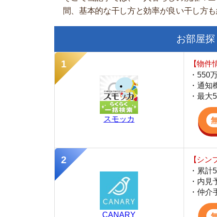
【物件情報を毎
・550万件以
・通知機能で物
・最大5万円の
スモッカ
【シンプルで使
・累計500万
・内見予約が簡
・仲介手数料を
CANARY
【LINEで物件
・一都三県ほぼ
・早朝から深夜
・ネットにない