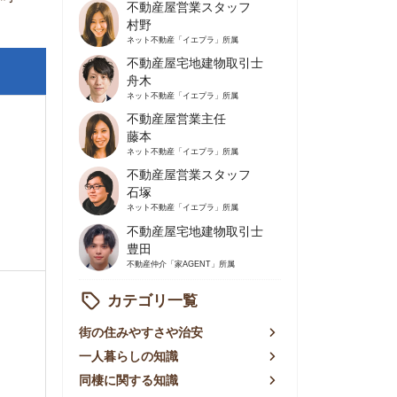
不動産屋営業主任
藤本
ネット不動産
「イエプラ」所属
不動産屋営業スタッフ
石塚
ネット不動産
「イエプラ」所属
不動産屋宅地建物取引士
豊田
不動産仲介
「家AGENT」所属
カテゴリ一覧
の住みやすさや治安
人暮らしの知識
棲に関する知識
賃やお金のこと
屋探しの知恵
件探しのマル秘情報
手不動産屋の評判
リアごとの家賃
っ越しの知識
ェアハウスの知識