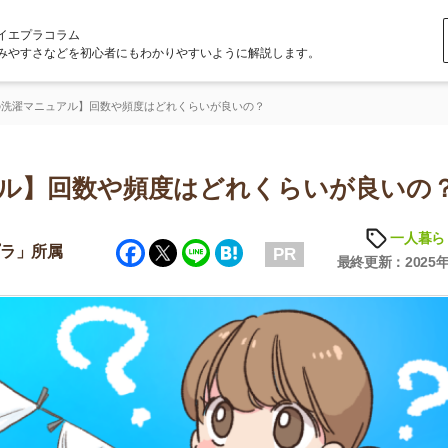
ラム
どを初心者にもわかりやすいように解説します。
アル】回数や頻度はどれくらいが良いの？
回数や頻度はどれくらいが良いの？
一人暮らしの知識
Facebook
Twitter
Line
Hatena
属
PR
最終更新：2025年6月23日
店舗
ア