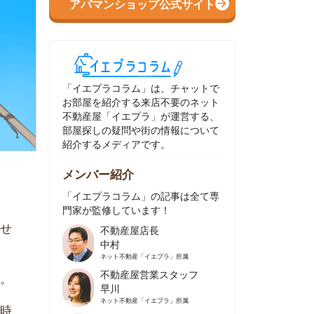
イエプラコラム」は、チャットで
部屋を紹介する来店不要のネット
動産屋「イエプラ」が運営する、
屋探しの疑問や街の情報について
介するメディアです。
ンバー紹介
イエプラコラム」の記事は全て専
家が監修しています！
不動産屋店長
中村
ネット不動産
「イエプラ」所属
不動産屋営業スタッフ
早川
ネット不動産
「イエプラ」所属
不動産屋営業スタッフ
村野
ネット不動産
「イエプラ」所属
不動産屋宅地建物取引士
舟木
ネット不動産
「イエプラ」所属