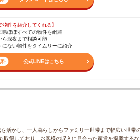
公式LINEはこちら
地
駅
1
かし、一人暮らしからファミリー世帯まで幅広い世帯の
2
しており、お客様の収入に見合った家賃を提案するな
こなっています。
3
4
5
6