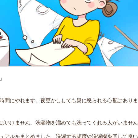
「
お
不
部
紹
メ
「
門
やれます。夜更かししても親に怒られる心配はありませ
ません。洗濯物を溜めても洗ってくれる人がいません。
をまとめました。洗濯する頻度や洗濯機を回して良い時
ています。
すすめのサービス3選