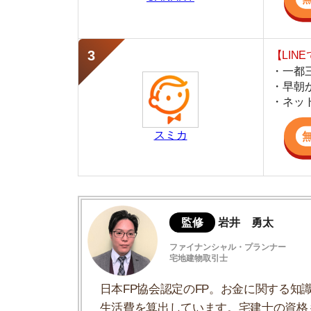
スミカ
監修
岩井 勇太
ファイナンシャル・プランナー
宅地建物取引士
日本FP協会認定のFP。お金に関する知識を活
生活費を算出しています。宅建士の資格も取得
ど、生活設計についてのトータルサポートをお
洗濯の頻度は週に2～3回が良い
21時以降は洗濯機の音が迷惑になる
干し方の基本と効率の良い干し方
洗濯でやってはいけない6つのコト