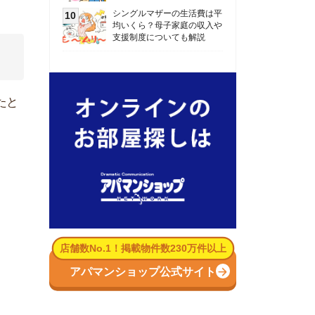
数No.1！掲載物件数230万件以上
パマンショップ公式サイト