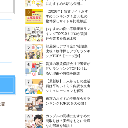
甘いランキングTOP10！ゆ
るい理由や特徴を解説
【最新版】二人暮らしの生活
費は平均いくら？内訳や支出
シミュレーションも解説
東京のおすすめ不動産会社ラ
ンキングTOP10を大公開！
カップルの同棲におすすめの
間取りは？実例をもとに最適
なお部屋を解説！
シングルマザーの生活費は平
均いくら？母子家庭の収入や
支援制度についても解説