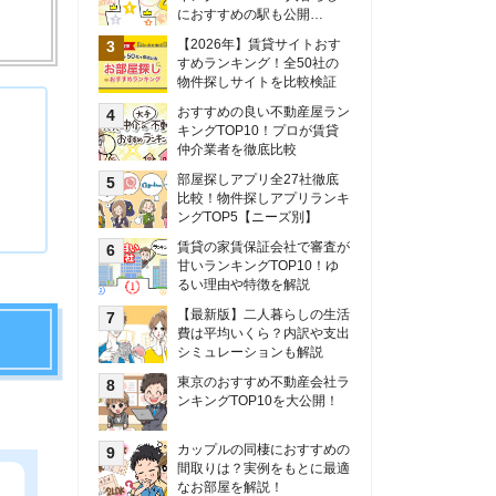
甘いランキングTOP10！ゆ
るい理由や特徴を解説
【最新版】二人暮らしの生活
費は平均いくら？内訳や支出
シミュレーションも解説
東京のおすすめ不動産会社ラ
ンキングTOP10を大公開！
カップルの同棲におすすめの
間取りは？実例をもとに最適
なお部屋を解説！
シングルマザーの生活費は平
均いくら？母子家庭の収入や
支援制度についても解説