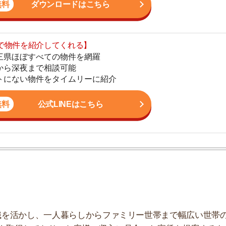
地
公式LINEはこちら
駅
1
かし、一人暮らしからファミリー世帯まで幅広い世帯の
2
しており、お客様の収入に見合った家賃を提案するな
こなっています。
3
4
5
すべき？
6