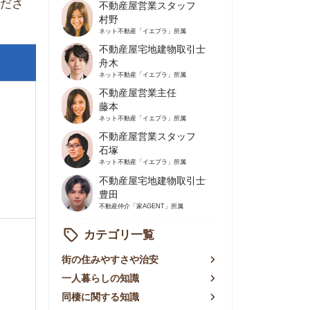
不動産屋営業主任
藤本
ネット不動産
「イエプラ」所属
不動産屋営業スタッフ
石塚
ネット不動産
「イエプラ」所属
不動産屋宅地建物取引士
豊田
不動産仲介
「家AGENT」所属
カテゴリ一覧
の住みやすさや治安
人暮らしの知識
棲に関する知識
賃やお金のこと
屋探しの知恵
件探しのマル秘情報
手不動産屋の評判
リアごとの家賃
っ越しの知識
ェアハウスの知識