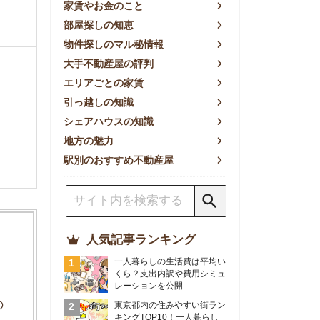
方の魅力
別のおすすめ不動産屋
人気記事ランキング
一人暮らしの生活費は平均い
くら？支出内訳や費用シミュ
レーションを公開
東京都内の住みやすい街ラン
キングTOP10！一人暮らし
におすすめの駅も公開
【2026年最新】
【2026年】賃貸サイトおす
すめランキング！全50社の
物件探しサイトを比較検証
おすすめの良い不動産屋ラン
キングTOP10！プロが賃貸
仲介業者を徹底比較
部屋探しアプリ全27社徹底
比較！物件探しアプリランキ
ングTOP5【ニーズ別】
賃貸の家賃保証会社で審査が