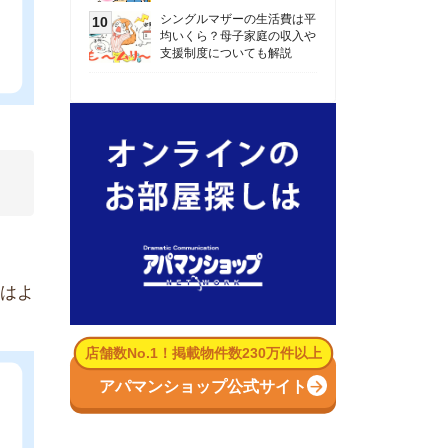
数No.1！掲載物件数230万件以上
パマンショップ公式サイト