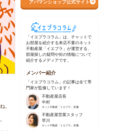
イエプラコラム」は、チャットで
部屋を紹介する来店不要のネット
動産屋「イエプラ」が運営する、
屋探しの疑問や街の情報について
介するメディアです。
ンバー紹介
イエプラコラム」の記事は全て専
家が監修しています！
不動産屋店長
中村
ネット不動産
「イエプラ」所属
不動産屋営業スタッフ
早川
ネット不動産
「イエプラ」所属
不動産屋営業スタッフ
村野
ネット不動産
「イエプラ」所属
不動産屋宅地建物取引士
舟木
ネット不動産
「イエプラ」所属