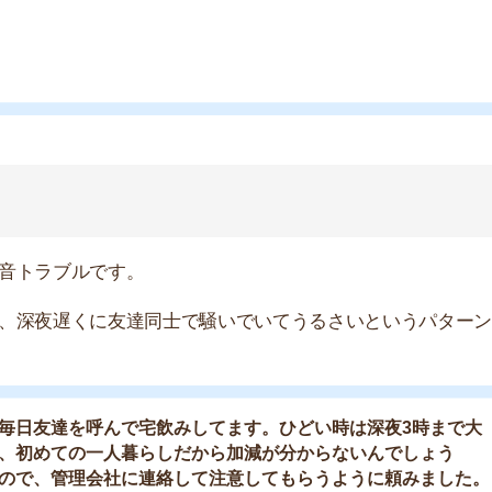
遅くに友達同士で騒いでいてうるさいというパターンはよ
店舗
ア
達を呼んで宅飲みしてます。ひどい時は深夜3時まで大
ての一人暮らしだから加減が分からないんでしょう
管理会社に連絡して注意してもらうように頼みました。
、隣に住んでいる人が毎週彼氏を連れ込んで大声で話し
全然静かにしてくれません。女性限定マンションで騒音
全然そんなことありませんでした。(女性/20代)
ゆる「壁ドン」は、入居者間のトラブルに繋がる恐れがあ
ルから事件に発展したケースもあります。