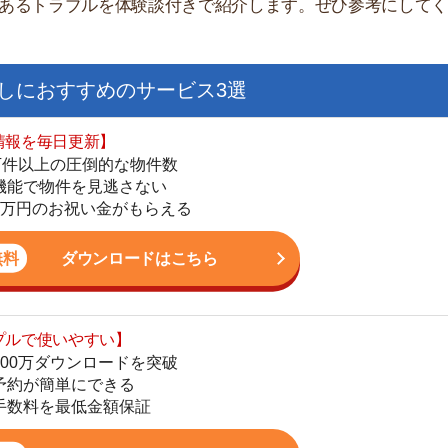
日更新】
上の圧倒的な物件数
件を見逃さない
お祝い金がもらえる
ダウンロードはこちら
いやすい】
ダウンロードを突破
街
単にできる
一
最低金額保証
同
ダウンロードはこちら
家
部
物
を紹介してくれる】
大
すべての物件を網羅
エ
まで相談可能
引
物件をタイムリーに紹介
シ