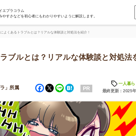
ラム
どを初心者にもわかりやすいように解説します。
トラブルとは？リアルな体験談と対処法を紹介！
ルとは？リアルな体験談と対処法を紹
一人暮らしの知識
Facebook
Twitter
Line
Hatena
属
PR
最終更新：2025年6月23日
店舗
ア