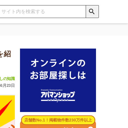
数No.1！掲載物件数230万件以上
パマンショップ公式サイト