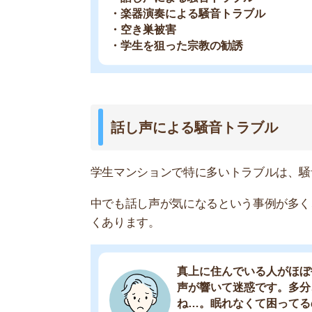
中でも話し声が気になるという事例が多く、深夜
くあります。
真上に住んでいる人がほぼ毎日友
声が響いて迷惑です。多分、初め
ね…。眠れなくて困ってるので、
(男性/10代)
女性限定の学生マンションなのに
ています…。何回か壁ドンしても
トラブルは無いだろうと思ったのに、
静かになってもらうために壁や天井を叩く、いわ
るのでおすすめしません。
ニュースでも報道されているように、騒音トラブ