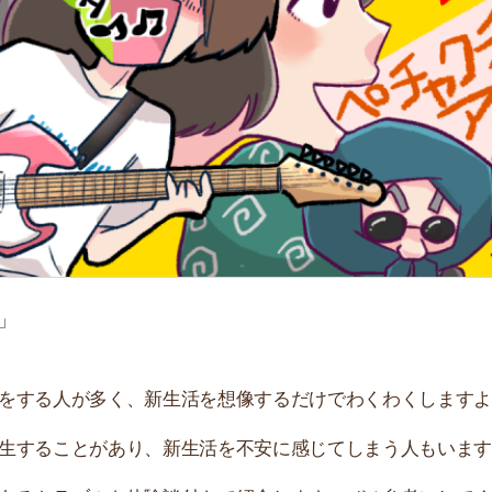
「
お
不
部
紹
メ
「
門
人が多く、新生活を想像するだけでわくわくしますよね。
ことがあり、新生活を不安に感じてしまう人もいます。
ラブルを体験談付きで紹介します。ぜひ参考にしてくださ
すすめのサービス3選