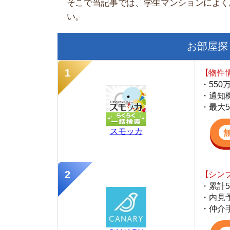
【物件情報を毎
・550万件以
・通知機能で物
・最大5万円の
スモッカ
【シンプルで使
・累計500万
・内見予約が簡
・仲介手数料を
CANARY
【LINEで物件
・一都三県ほぼ
・早朝から深夜
・ネットにない