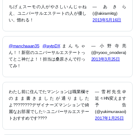
ちげぇスーモの人がやさしいんじゃね
— あきら
え、ユニバーサルエステートの人が優し
(@akiramktg)
い。惚れる！
2013年5月16日
@manchaaan35
@aytpDX
まんちゃ
— 小野寺亮
ん！！新宿のユニバーサルエステートっ
(@ryooo_onodera)
てとこ神だよ！！担当は桑原さんで行っ
2013年3月25日
てみ！
わたし前に住んでたマンションは職業欄そ
— 雪村先生＠
のまま書きましたが通りました
近々HN変えます
よ????????デザイナーズマンションで綺
予告
麗なお部屋でした✨ユニバーサルエステー
(@yukimuraxaoi)
トおすすめです????
2017年1月25日