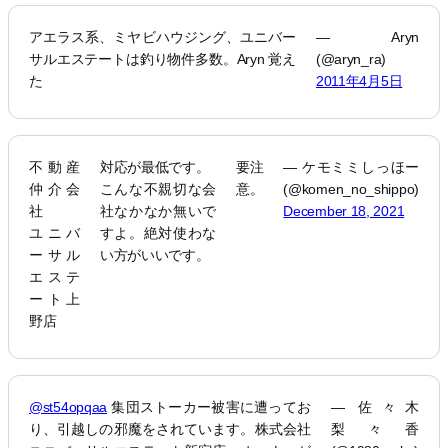
アエラス系、ミヤビハウジング、ユニバー
— Aryn
サルエステートは釣り物件多数。Aryn 覚え
(@aryn_ra)
た
2011年4月5日
不動産
対応が最低です。
要注
— ケモミミしっほー
仲介会
こんな不親切な会
意。
(@komen_no_shippo)
社
社なかなか無いで
December 18, 2021
ユニバ
すよ。絶対使わな
ーサル
い方がいいです。
エステ
ート上
野店
@st54opqaa
集団ストーカー被害に遭ってお
— 佐々木
り、引越しの邪魔をされています。株式会社
梨々香