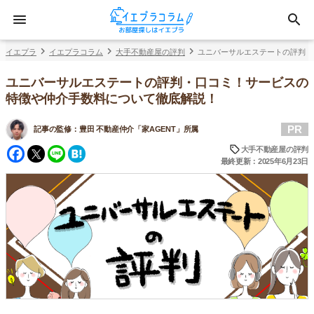
イエプラ
イエプラコラム
大手不動産屋の評判
ユニバーサルエステートの評判・
ユニバーサルエステートの評判・口コミ！サービスの
特徴や仲介手数料について徹底解説！
PR
記事の監修：
豊田 不動産仲介「家AGENT」所属
Facebook
Twitter
Line
Hatena
大手不動産屋の評判
最終更新：2025年6月23日