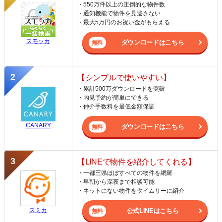
・550万件以上の圧倒的な物件数
・通知機能で物件を見逃さない
・最大5万円のお祝い金がもらえる
スモッカ
ダウンロードはこちら
【シンプルで使いやすい】
・累計500万ダウンロードを突破
・内見予約が簡単にできる
・仲介手数料を最低金額保証
CANARY
ダウンロードはこちら
【LINEで物件を紹介してくれる】
・一都三県ほぼすべての物件を網羅
・早朝から深夜まで相談可能
・ネットにない物件をタイムリーに紹介
スミカ
公式LINEはこちら