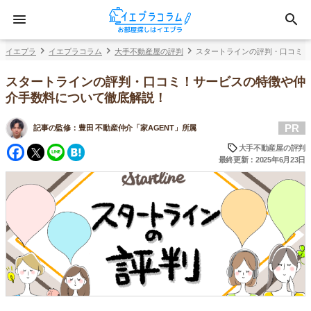
イエプラ
イエプラコラム
大手不動産屋の評判
スタートラインの評判・口コミ！
スタートラインの評判・口コミ！サービスの特徴や仲
介手数料について徹底解説！
PR
記事の監修：
豊田 不動産仲介「家AGENT」所属
Facebook
Twitter
Line
Hatena
大手不動産屋の評判
最終更新：2025年6月23日