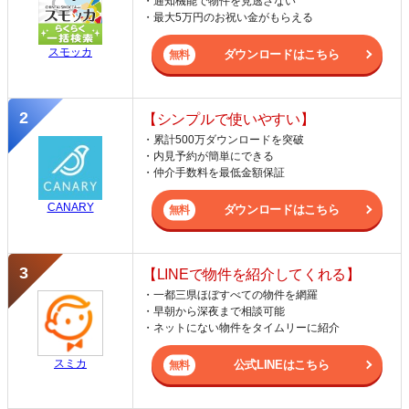
・通知機能で物件を見逃さない
・最大5万円のお祝い金がもらえる
スモッカ
ダウンロードはこちら
【シンプルで使いやすい】
・累計500万ダウンロードを突破
・内見予約が簡単にできる
・仲介手数料を最低金額保証
CANARY
ダウンロードはこちら
【LINEで物件を紹介してくれる】
・一都三県ほぼすべての物件を網羅
・早朝から深夜まで相談可能
・ネットにない物件をタイムリーに紹介
スミカ
公式LINEはこちら