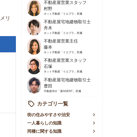
不動産屋営業主任
藤本
ネット不動産
「イエプラ」所属
不動産屋営業スタッフ
石塚
ネット不動産
「イエプラ」所属
不動産屋宅地建物取引士
豊田
不動産仲介
「家AGENT」所属
カテゴリ一覧
の住みやすさや治安
人暮らしの知識
棲に関する知識
賃やお金のこと
屋探しの知恵
件探しのマル秘情報
手不動産屋の評判
リアごとの家賃
っ越しの知識
ェアハウスの知識