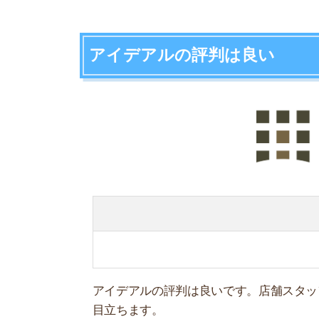
アイデアルの評判は良いです。店舗スタッフの対
目立ちます。
地域密着型の不動産屋で都内に3拠点と店舗数は
取り扱い物件数
仲介手数料
家賃1ヶ月分+税
対応エリア
首都圏(1都3県)
・初期費用をク
・JKKやUR賃
・初期費用を抑
特徴
・店舗スタッフと
・物件によって
・初期費用をシ