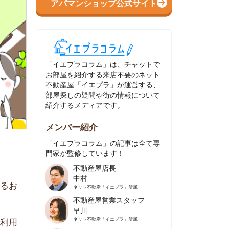
イエプラコラム」は、チャットで
部屋を紹介する来店不要のネット
動産屋「イエプラ」が運営する、
屋探しの疑問や街の情報について
介するメディアです。
ンバー紹介
イエプラコラム」の記事は全て専
家が監修しています！
不動産屋店長
中村
ネット不動産
「イエプラ」所属
不動産屋営業スタッフ
早川
ネット不動産
「イエプラ」所属
不動産屋営業スタッフ
村野
ネット不動産
「イエプラ」所属
不動産屋宅地建物取引士
舟木
ネット不動産
「イエプラ」所属