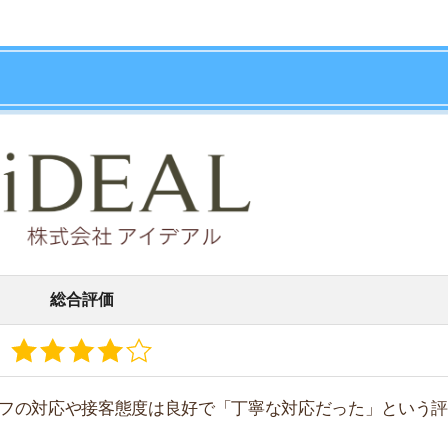
総合評価
店舗
ア
応や接客態度は良好で「丁寧な対応だった」という評判が
少ないながらも、取り扱い物件数が多いのが特徴です。
の一部エリア
レジットカードで支払える
貸の物件を取り扱っている
えられる物件がある
LINEでやりとりできる
はオンライン内見が可能
ミュレーションできる