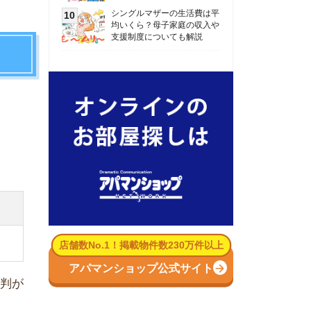
数No.1！掲載物件数230万件以上
パマンショップ公式サイト