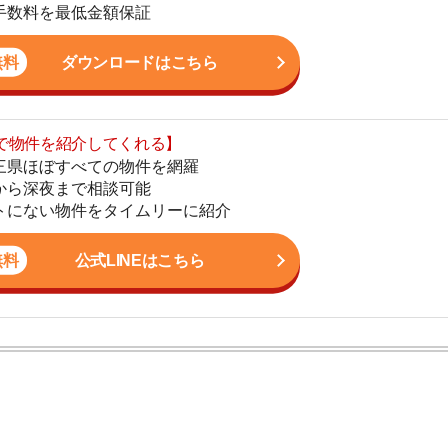
まで相談可能
地
物件をタイムリーに紹介
駅
公式LINEはこちら
1
2
ン。宅地建物取引士の資格を取得している。営業マンとし
3
入居審査についての不安や疑問を解決しています。
4
5
6