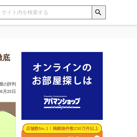
数No.1！掲載物件数230万件以上
パマンショップ公式サイト