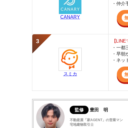
・早朝から深夜
・ネットにない
スミカ
監修
豊田 明
不動産屋「家AGENT」の営業マン
宅地建物取引士
賃貸の仲介会社「家AGENT」の現役の営業マ
ての経験と専門知識を活かして、お部屋探しや
アイデアルの評判は良い
実際にアイデアルを利用した人の口コミ
アイデアルの接客や店内の雰囲気
アイデアルの特徴