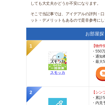
お部屋探しにお
【物件情報を毎
・550万件以
・通知機能で物
・最大5万円の
スモッカ
【シンプルで使
・累計500万
・内見予約が簡
・仲介手数料を
CANARY
【LINEで物件
・一都三県ほぼ