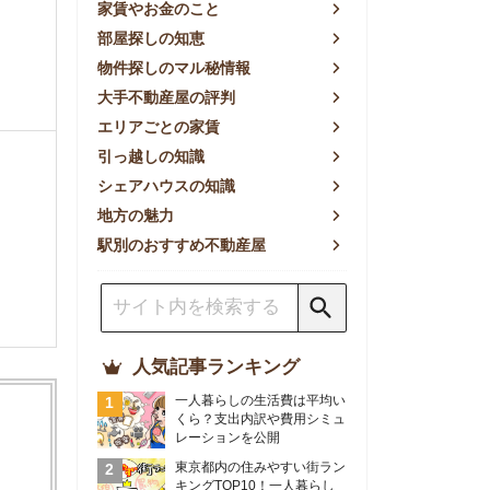
方の魅力
別のおすすめ不動産屋
人気記事ランキング
一人暮らしの生活費は平均い
くら？支出内訳や費用シミュ
レーションを公開
東京都内の住みやすい街ラン
キングTOP10！一人暮らし
におすすめの駅も公開
【2026年最新】
【2026年】賃貸サイトおす
すめランキング！全50社の
物件探しサイトを比較検証
おすすめの良い不動産屋ラン
キングTOP10！プロが賃貸
仲介業者を徹底比較
部屋探しアプリ全27社徹底
比較！物件探しアプリランキ
ングTOP5【ニーズ別】
賃貸の家賃保証会社で審査が