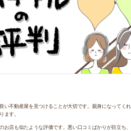
「
お
不
部
紹
メ
「
門
動産屋を見つけることが大切です。親身になってくれるお
。
も似たような評価です。悪い口コミばかりが目立ち、利用
徹底的に集めてみました。サービス特徴や、利用するメリ
さい。