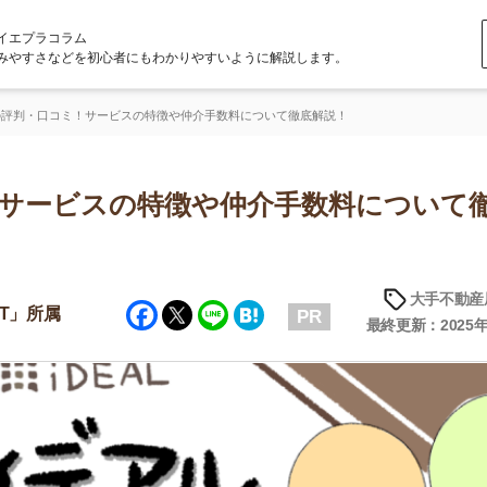
ラム
どを初心者にもわかりやすいように解説します。
ミ！サービスの特徴や仲介手数料について徹底解説！
ビスの特徴や仲介手数料について徹底
大手不動産屋の評判
Facebook
Twitter
Line
Hatena
PR
最終更新：2025年6月23日
店舗
ア