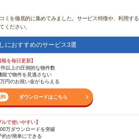
すすめのサービス3選
日更新】
上の圧倒的な物件数
件を見逃さない
お祝い金がもらえる
ダウンロードはこちら
街
いやすい】
一
ダウンロードを突破
同
単にできる
家
最低金額保証
部
ダウンロードはこちら
物
大
エ
を紹介してくれる】
引
すべての物件を網羅
シ