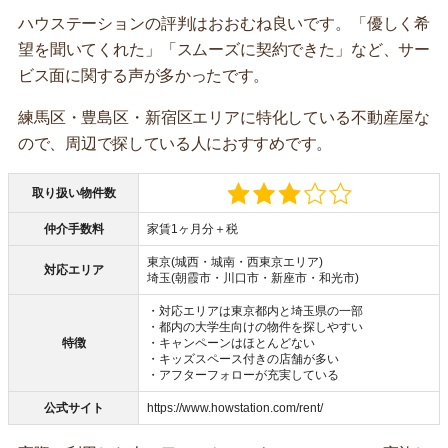
ハウステーションの評判はおおむね良いです。「優しく希
望を聞いてくれた」「スムーズに契約できた」など、サー
ビス面に関する声が多かったです。
練馬区・豊島区・新宿区エリアに特化している不動産屋な
ので、周辺で探している人におすすめです。
取り扱い物件数
仲介手数料
家賃1ヶ月分＋税
東京(城西・城南・西東京エリア)
対応エリア
埼玉(朝霞市・川口市・新座市・和光市)
・対応エリアは東京都内と埼玉県の一部
・都内の大学生向けの物件を探しやすい
特徴
・キャンペーンはほとんどない
・キッズスペース付きの店舗が多い
・アフターフォローが充実している
公式サイト
https://www.howstation.com/rent/