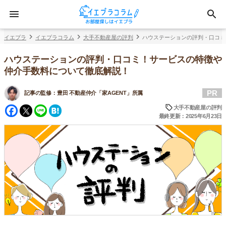
イエプラ
イエプラコラム
大手不動産屋の評判
ハウステーションの評判・口コミ
ハウステーションの評判・口コミ！サービスの特徴や
仲介手数料について徹底解説！
PR
記事の監修：
豊田 不動産仲介「家AGENT」所属
Facebook
Twitter
Line
Hatena
大手不動産屋の評判
最終更新：2025年6月23日