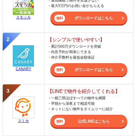
・通知機能で物件を見逃さない
・最大5万円のお祝い金がもらえる
スモッカ
ダウンロードはこちら
【シンプルで使いやすい】
・累計500万ダウンロードを突破
・内見予約が簡単にできる
・仲介手数料を最低金額保証
CANARY
ダウンロードはこちら
【LINEで物件を紹介してくれる】
・一都三県ほぼすべての物件を網羅
・早朝から深夜まで相談可能
・ネットにない物件をタイムリーに紹介
スミカ
公式LINEはこちら