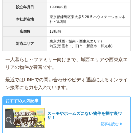
設立年月日
1998年9月
東京都練馬区東大泉5-28-5 ハウステーション本
本社所在地
社ビル2階
店舗数
13店舗
東京(城西・城南・西東京エリア)
対応エリア
埼玉(朝霞市・川口市・新座市・和光市)
一人暮らし～ファミリー向けまで、城西エリアや西東京エ
リアの物件が豊富です。
最近ではLINEでの問い合わせやビデオ通話によるオンライ
ン接客にも力を入れています。
おすすめ人気記事
スーモやホームズにない物件を探す裏ワ
ザ！
記事を読む ▶