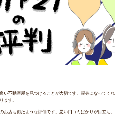
「
お
不
部
紹
メ
「
門
動産屋を見つけることが大切です。親身になってくれるお
。
も似たような評価です。悪い口コミばかりが目立ち、利用
底的に集めてみました。サービス特徴や、利用するメリ
さい。