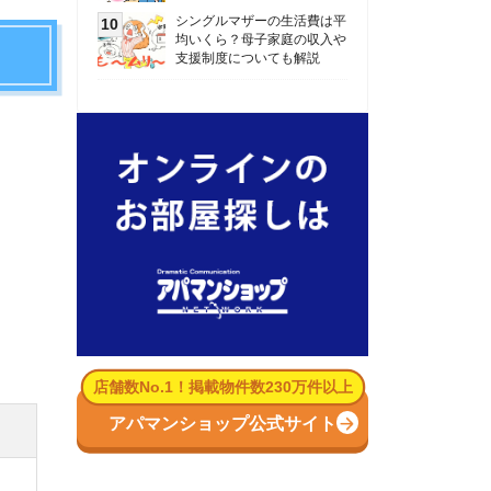
数No.1！掲載物件数230万件以上
パマンショップ公式サイト