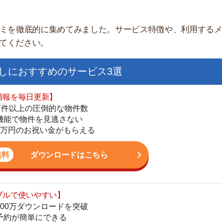
すすめのサービス3選
日更新】
上の圧倒的な物件数
件を見逃さない
お祝い金がもらえる
ダウンロードはこちら
街
いやすい】
一
ダウンロードを突破
同
単にできる
家
最低金額保証
部
ダウンロードはこちら
物
大
エ
を紹介してくれる】
引
すべての物件を網羅
シ