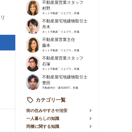
不動産屋営業主任
藤本
ネット不動産
「イエプラ」所属
不動産屋営業スタッフ
石塚
ネット不動産
「イエプラ」所属
不動産屋宅地建物取引士
豊田
不動産仲介
「家AGENT」所属
カテゴリ一覧
の住みやすさや治安
人暮らしの知識
棲に関する知識
賃やお金のこと
屋探しの知恵
件探しのマル秘情報
手不動産屋の評判
リアごとの家賃
っ越しの知識
ェアハウスの知識