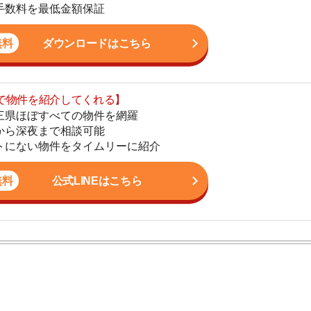
まで相談可能
地
物件をタイムリーに紹介
駅
公式LINEはこちら
1
2
ン。宅地建物取引士の資格を取得している。営業マンとし
3
入居審査についての不安や疑問を解決しています。
4
5
6