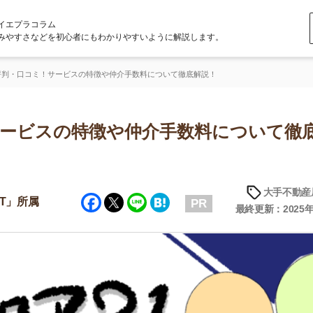
ラム
どを初心者にもわかりやすいように解説します。
ミ！サービスの特徴や仲介手数料について徹底解説！
ビスの特徴や仲介手数料について徹底解
大手不動産屋の評判
Facebook
Twitter
Line
Hatena
PR
最終更新：2025年6月23日
店舗
ア