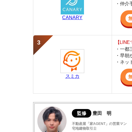
・早朝から深夜
・ネットにない
スミカ
監修
豊田 明
不動産屋「家AGENT」の営業マン
宅地建物取引士
賃貸の仲介会社「家AGENT」の現役の営業マ
ての経験と専門知識を活かして、お部屋探しや
アクア21の評判は良い
実際にアクア21を利用した人の口コミ
アクア21の接客や店内の雰囲気
アクア21の特徴