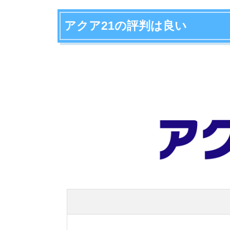
アクア21の評判は良いです。東横線沿いの物件が
あります。
スタッフの笑顔やハキハキとした対応が期待でき
取り扱い物件数
仲介手数料
家賃1ヶ月分＋税
対応エリア
東急東横線沿い
・東横線沿いの