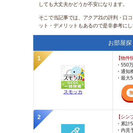
お部屋探しにお
【物件情報を毎
・550万件以
・通知機能で物
・最大5万円の
スモッカ
【シンプルで使
・累計500万
・内見予約が簡
・仲介手数料を
CANARY
【LINEで物件
・一都三県ほぼ