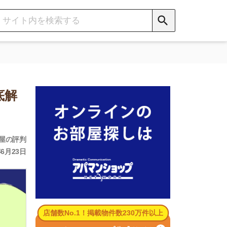
数No.1！掲載物件数230万件以上
パマンショップ公式サイト