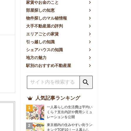
方の魅力
別のおすすめ不動産屋
人気記事ランキング
一人暮らしの生活費は平均い
くら？支出内訳や費用シミュ
レーションを公開
東京都内の住みやすい街ラン
キングTOP10！一人暮らし
におすすめの駅も公開
【2026年最新】
【2026年】賃貸サイトおす
すめランキング！全50社の
物件探しサイトを比較検証
おすすめの良い不動産屋ラン
キングTOP10！プロが賃貸
仲介業者を徹底比較
部屋探しアプリ全27社徹底
比較！物件探しアプリランキ
ングTOP5【ニーズ別】
賃貸の家賃保証会社で審査が