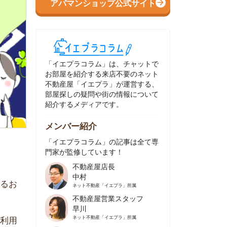
イエプラコラム」は、チャットで
部屋を紹介する来店不要のネット
動産屋「イエプラ」が運営する、
屋探しの疑問や街の情報について
介するメディアです。
ンバー紹介
イエプラコラム」の記事は全て専
家が監修しています！
不動産屋店長
中村
ネット不動産
「イエプラ」所属
不動産屋営業スタッフ
早川
ネット不動産
「イエプラ」所属
不動産屋営業スタッフ
村野
ネット不動産
「イエプラ」所属
不動産屋宅地建物取引士
舟木
ネット不動産
「イエプラ」所属