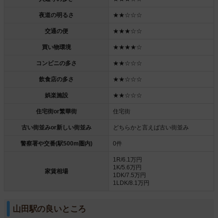
夜道の明るさ
★★☆☆☆
交通の便
★★★☆☆
買い物環境
★★★★☆
コンビニの多さ
★★☆☆☆
飲食店の多さ
★★☆☆☆
娯楽施設
★★☆☆☆
住宅街or繁華街
住宅街
古い街並みor新しい街並み
どちらかと言えば古い街並み
警察署や交番(駅500m圏内)
0件
1R/6.1万円
1K/5.6万円
家賃相場
1DK/7.5万円
1LDK/8.1万円
山田駅の良いところ