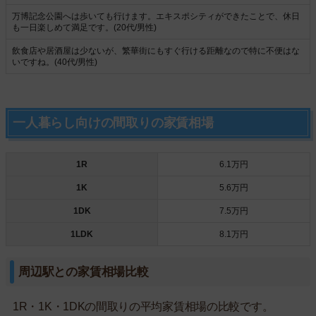
万博記念公園へは歩いても行けます。エキスポシティができたことで、休日
も一日楽しめて満足です。(20代/男性)
飲食店や居酒屋は少ないが、繁華街にもすぐ行ける距離なので特に不便はな
いですね。(40代/男性)
一人暮らし向けの間取りの家賃相場
1R
6.1万円
1K
5.6万円
1DK
7.5万円
1LDK
8.1万円
周辺駅との家賃相場比較
1R・1K・1DKの間取りの平均家賃相場の比較です。