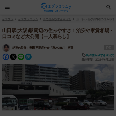
イエプラ
イエプラコラム
街の住みやすさや治安
山田駅(大阪)駅周辺の住みや
山田駅(大阪)駅周辺の住みやすさ！治安や家賃相場・
口コミなど大公開【一人暮らし】
PR
記事の監修：
豊田 不動産仲介「家AGENT」所属
Facebook
Twitter
Line
Hatena
街の住みやすさや治安
最終更新：2025年6月19日