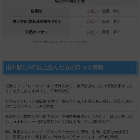
各犯罪の発生件数
粗暴犯
少ない
普通 多い
侵入窃盗(自転車盗難を含む)
少ない
普通 多い
公然わいせつ
少ない
普通 多い
警視庁公表の2017年1月~4月のデータを参考
山田駅に5年以上住んだ方の口コミ情報
空港までモノレールで一本で行けるから、旅行好きだったり出張が多かった
りする人におすすめです。(20代/女性)
どちらかというと高級住宅地で、住んでいる人も品がある感じ。治安が良い
ので安心できる。(30代/女性)
基本的には閑静な住宅街ですが、中国自動車道沿いに住むと、騒音が酷いか
もしれません。一応防音壁みたいなのはあるけど…(30代/女性)
駅に隣接するショッピングセンターがかなり便利。生活に必要な物は揃う
し、総菜などのご飯も買って帰れるので助かってます。(30代/男性)