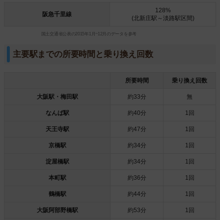
128%
阪急千里線
(北新庄駅～淡路駅区間)
国土交通省公表の2015年1月~12月のデータを参考
主要駅までの所要時間と乗り換え回数
所要時間
乗り換え回数
大阪駅・梅田駅
約33分
無
なんば駅
約40分
1回
天王寺駅
約47分
1回
京橋駅
約34分
1回
淀屋橋駅
約34分
1回
本町駅
約36分
1回
鶴橋駅
約44分
1回
大阪阿部野橋駅
約53分
1回