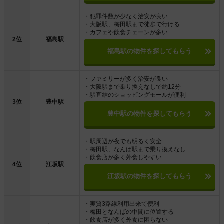
・犯罪件数が少なく治安が良い
・大阪駅、梅田駅まで徒歩で行ける
・カフェや飲食チェーンが多い
2位
福島駅
福島駅の物件を探してもらう
・ファミリーが多く治安が良い
・大阪駅まで乗り換えなしで約12分
・駅直結のショッピングモールが便利
3位
豊中駅
豊中駅の物件を探してもらう
・駅周辺が夜でも明るく安全
・梅田駅、なんば駅まで乗り換えなし
・飲食店が多く外食しやすい
4位
江坂駅
江坂駅の物件を探してもらう
・実質3路線利用出来て便利
・梅田となんばの中間に位置する
・飲食店が多く外食に困らない