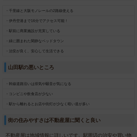
・千里線と大阪モノレールの2路線使える
・伊丹空港まで16分でアクセス可能！
・駅前に商業施設が充実している
・緑に囲まれた閑静なベッドタウン
・治安が良く、安心して生活できる
山田駅の悪いところ
・幹線道路沿いは排気や騒音が気になる
・コンビニや飲食店が少ない
・駅から離れるとお店や街灯が少なく暗い道が多い
街の住みやすさは不動産屋に聞くと良い
不動産屋は地域情報に詳しいです。駅周辺の治安や買い物