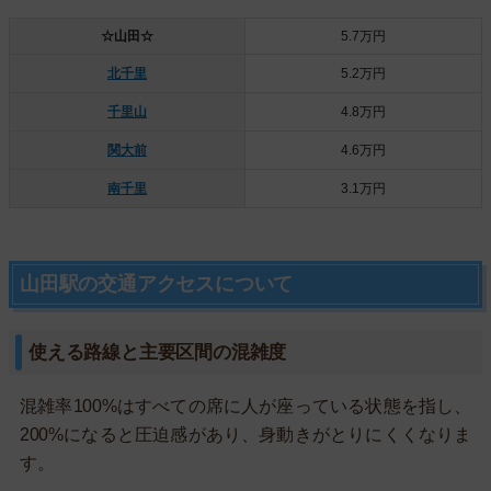
☆山田☆
5.7万円
北千里
5.2万円
千里山
4.8万円
関大前
4.6万円
南千里
3.1万円
山田駅の交通アクセスについて
使える路線と主要区間の混雑度
混雑率100%はすべての席に人が座っている状態を指し、
200%になると圧迫感があり、身動きがとりにくくなりま
す。