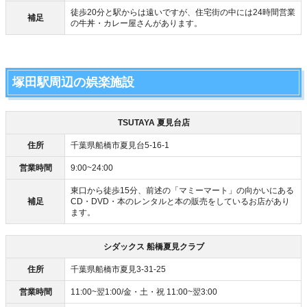
徒歩20分と駅からは遠いですが、住宅街の中には24時間営業
補足
の牛丼・カレー屋さんがあります。
塚田駅周辺の娯楽施設
TSUTAYA 夏見台店
住所
千葉県船橋市夏見台5-16-1
営業時間
9:00~24:00
東口から徒歩15分、前述の「マミーマート」の向かいにある
補足
CD・DVD・本のレンタルと本の販売をしているお店があり
ます。
シダックス 船橋夏見クラブ
住所
千葉県船橋市夏見3-31-25
営業時間
11:00~翌1:00/金・土・祝 11:00~翌3:00