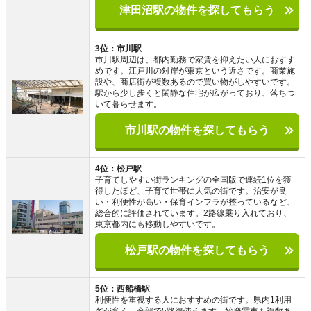
津田沼駅の物件を探してもらう
3位：市川駅
市川駅周辺は、都内勤務で家賃を抑えたい人におすす
めです。江戸川の対岸が東京という近さです。商業施
設や、商店街が複数あるので買い物がしやすいです。
駅から少し歩くと閑静な住宅が広がっており、落ちつ
いて暮らせます。
市川駅の物件を探してもらう
4位：松戸駅
子育てしやすい街ランキングの全国版で連続1位を獲
得したほど、子育て世帯に人気の街です。治安が良
い・利便性が高い・保育インフラが整っているなど、
総合的に評価されています。2路線乗り入れており、
東京都内にも移動しやすいです。
松戸駅の物件を探してもらう
5位：西船橋駅
利便性を重視する人におすすめの街です。県内1利用