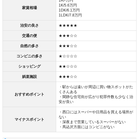
1R/-万円
1K/5.6万円
家賃相場
1DK/6.1万円
1LDK/7.8万円
治安の良さ
★★★★★
交通の便
★★★☆☆
自然の多さ
★★★☆☆
コンビニの多さ
★☆☆☆☆
ショッピング
★★☆☆☆
娯楽施設
★★★☆☆
・駅からは遠いが周辺に買い物スポットがた
くさんある
おすすめポイント
・閑静な住宅街が広がり犯罪件数も少なく治
安が良い
・西口にはスーパーや日用品を買える場所が
ない
マイナスポイント
・深夜まで営業しているスーパーがない
・馬込沢方面にはコンビニがない