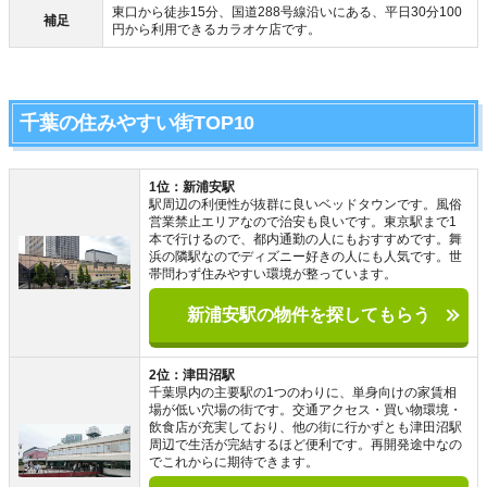
東口から徒歩15分、国道288号線沿いにある、平日30分100
補足
円から利用できるカラオケ店です。
千葉の住みやすい街TOP10
1位：新浦安駅
駅周辺の利便性が抜群に良いベッドタウンです。風俗
営業禁止エリアなので治安も良いです。東京駅まで1
本で行けるので、都内通勤の人にもおすすめです。舞
浜の隣駅なのでディズニー好きの人にも人気です。世
帯問わず住みやすい環境が整っています。
新浦安駅の物件を探してもらう
2位：津田沼駅
千葉県内の主要駅の1つのわりに、単身向けの家賃相
場が低い穴場の街です。交通アクセス・買い物環境・
飲食店が充実しており、他の街に行かずとも津田沼駅
周辺で生活が完結するほど便利です。再開発途中なの
でこれからに期待できます。