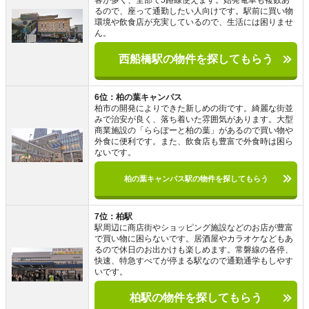
客が多く、全部で5路線使えます。始発電車も複数あ
るので、座って通勤したい人向けです。駅前に買い物
環境や飲食店が充実しているので、生活には困りませ
ん。
西船橋駅の物件を探してもらう
6位：柏の葉キャンパス
柏市の開発によりできた新しめの街です。綺麗な街並
みで治安が良く、落ち着いた雰囲気があります。大型
商業施設の「ららぽーと柏の葉」があるので買い物や
外食に便利です。また、飲食店も豊富で外食時は困ら
ないです。
柏の葉キャンパス駅の物件を探してもらう
7位：柏駅
駅周辺に商店街やショッピング施設などのお店が豊富
で買い物に困らないです。居酒屋やカラオケなどもあ
るので休日のお出かけも楽しめます。常磐線の各停、
快速、特急すべてが停まる駅なので通勤通学もしやす
いです。
柏駅の物件を探してもらう