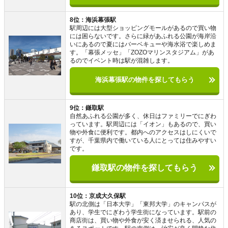
8位：海浜幕張駅
駅周辺には大型ショッピングモールがあるので買い物
には困らないです。さらに緑があふれる公園が海岸沿
いにあるので夏にはバーベキューや海水浴で楽しめま
す。「幕張メッセ」「ZOZOマリンスタジアム」があ
るのでイベント時は駅が混雑します。
海浜幕張駅の物件を探してもらう
9位：鎌取駅
自然あふれる公園が多く、休日はファミリーでにぎわ
っています。駅周辺には「イオン」もあるので、買い
物や外食に便利です。都内へのアクセスはしにくいで
すが、千葉県内で働いている人にとっては住みやすい
です。
鎌取駅の物件を探してもらう
10位：京成大久保駅
駅の北側は「日本大学」「東邦大学」のキャンパスが
あり、学生でにぎわう学生街になっています。駅前の
商店街は、買い物や外食が安く済ませられる、人気の