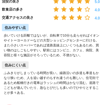
治安の良さ
5.0
飲食店の多さ
4.0
交通アクセスの良さ
4.0
住みやすい点
歩いていける距離ではないが、自転車で10分も走らせればイオン
やイトーヨーカドーなどの大型ショッピングセンターに行ける。
また小さいスーパーであれば道路直線上にいくつもあるため、買
い物のはしごもしやすい。駅前にはコンビニ、カフェ、病院、美
容院と様々な施設がそろっているため、不便がない。
住みにくい点
ふみきりがしまっている時間が長い。線路沿いの歩道も車道もか
なり狭いため、人を追い越すのもすれ違うのも難しい。住宅街で
あるため船橋行きの電車はラッシュの時間はかなり混む。道路で
こどもが遊んでいたり、急なとびだしも多いのでひやりとするこ
とが多々ある。