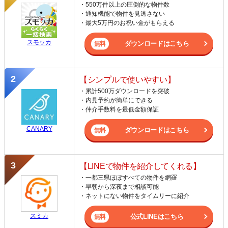
・550万件以上の圧倒的な物件数
・通知機能で物件を見逃さない
・最大5万円のお祝い金がもらえる
スモッカ
ダウンロードはこちら
【シンプルで使いやすい】
・累計500万ダウンロードを突破
・内見予約が簡単にできる
・仲介手数料を最低金額保証
CANARY
ダウンロードはこちら
【LINEで物件を紹介してくれる】
・一都三県ほぼすべての物件を網羅
・早朝から深夜まで相談可能
・ネットにない物件をタイムリーに紹介
スミカ
公式LINEはこちら