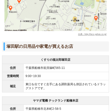
出典：http://loco.yahoo.co.jp/
塚田駅の日用品や家電が買えるお店
くすりの福太郎塚田店
住所
千葉県船橋市前貝塚町565-11
営業時間
9:00~19:30
東口を出てすぐ左手にある調剤薬局も併設されているドラッ
補足
グストアです。
ヤマダ電機 テックランド船橋本店
住所
千葉県船橋市北本町2-58-5