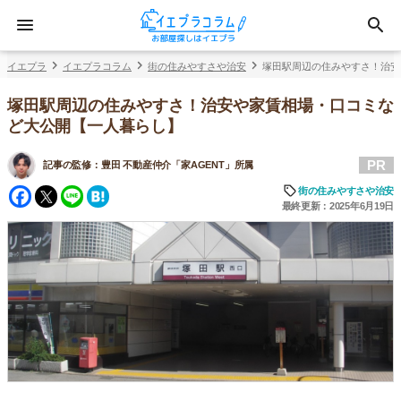
イエプラ
イエプラコラム
街の住みやすさや治安
塚田駅周辺の住みやすさ！治安
塚田駅周辺の住みやすさ！治安や家賃相場・口コミな
ど大公開【一人暮らし】
PR
記事の監修：
豊田 不動産仲介「家AGENT」所属
Facebook
Twitter
Line
Hatena
街の住みやすさや治安
最終更新：2025年6月19日