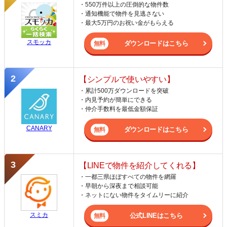
・550万件以上の圧倒的な物件数
・通知機能で物件を見逃さない
・最大5万円のお祝い金がもらえる
スモッカ
ダウンロードはこちら
【シンプルで使いやすい】
・累計500万ダウンロードを突破
・内見予約が簡単にできる
・仲介手数料を最低金額保証
CANARY
ダウンロードはこちら
【LINEで物件を紹介してくれる】
・一都三県ほぼすべての物件を網羅
・早朝から深夜まで相談可能
・ネットにない物件をタイムリーに紹介
スミカ
公式LINEはこちら