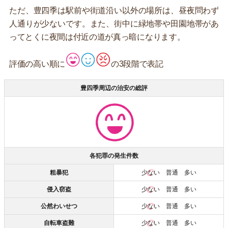
ただ、豊四季は駅前や街道沿い以外の場所は、昼夜問わず
人通りが少ないです。また、街中に緑地帯や田園地帯があ
ってとくに夜間は付近の道が真っ暗になります。
評価の高い順に
の3段階で表記
豊四季周辺の治安の総評
各犯罪の発生件数
粗暴犯
少ない
普通 多い
侵入窃盗
少ない
普通 多い
公然わいせつ
少ない
普通 多い
自転車盗難
少ない
普通 多い