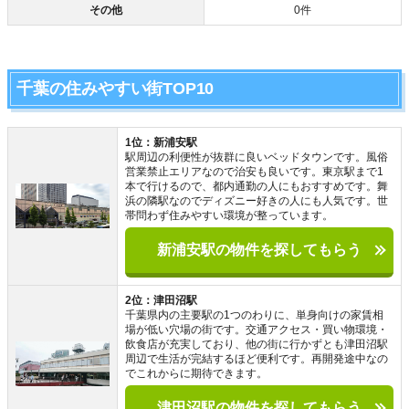
その他
0件
千葉の住みやすい街TOP10
1位：新浦安駅
駅周辺の利便性が抜群に良いベッドタウンです。風俗
営業禁止エリアなので治安も良いです。東京駅まで1
本で行けるので、都内通勤の人にもおすすめです。舞
浜の隣駅なのでディズニー好きの人にも人気です。世
帯問わず住みやすい環境が整っています。
新浦安駅の物件を探してもらう
2位：津田沼駅
千葉県内の主要駅の1つのわりに、単身向けの家賃相
場が低い穴場の街です。交通アクセス・買い物環境・
飲食店が充実しており、他の街に行かずとも津田沼駅
周辺で生活が完結するほど便利です。再開発途中なの
でこれからに期待できます。
津田沼駅の物件を探してもらう