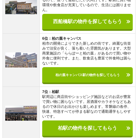
るので、座って通勤したい人向けです。駅前に買い物
環境や飲食店が充実しているので、生活には困りませ
ん。
西船橋駅の物件を探してもらう
6位：柏の葉キャンパス
柏市の開発によりできた新しめの街です。綺麗な街並
みで治安が良く、落ち着いた雰囲気があります。大型
商業施設の「ららぽーと柏の葉」があるので買い物や
外食に便利です。また、飲食店も豊富で外食時は困ら
ないです。
柏の葉キャンパス駅の物件を探してもらう
7位：柏駅
駅周辺に商店街やショッピング施設などのお店が豊富
で買い物に困らないです。居酒屋やカラオケなどもあ
るので休日のお出かけも楽しめます。常磐線の各停、
快速、特急すべてが停まる駅なので通勤通学もしやす
いです。
柏駅の物件を探してもらう