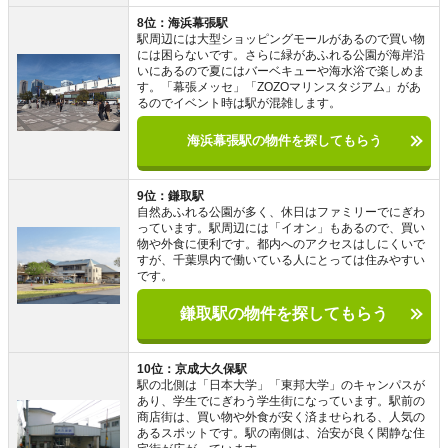
8位：海浜幕張駅
駅周辺には大型ショッピングモールがあるので買い物
には困らないです。さらに緑があふれる公園が海岸沿
いにあるので夏にはバーベキューや海水浴で楽しめま
す。「幕張メッセ」「ZOZOマリンスタジアム」があ
るのでイベント時は駅が混雑します。
海浜幕張駅の物件を探してもらう
9位：鎌取駅
自然あふれる公園が多く、休日はファミリーでにぎわ
っています。駅周辺には「イオン」もあるので、買い
物や外食に便利です。都内へのアクセスはしにくいで
すが、千葉県内で働いている人にとっては住みやすい
です。
鎌取駅の物件を探してもらう
10位：京成大久保駅
駅の北側は「日本大学」「東邦大学」のキャンパスが
あり、学生でにぎわう学生街になっています。駅前の
商店街は、買い物や外食が安く済ませられる、人気の
あるスポットです。駅の南側は、治安が良く閑静な住