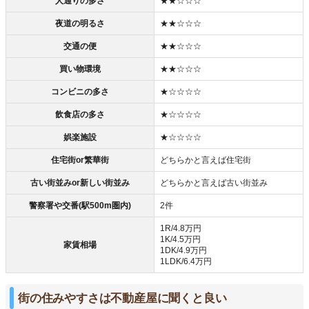
人通りの多さ
★★☆☆☆
夜道の明るさ
★★☆☆☆
交通の便
★★☆☆☆
買い物環境
★★☆☆☆
コンビニの多さ
★☆☆☆☆
飲食店の多さ
★☆☆☆☆
娯楽施設
★☆☆☆☆
住宅街or繁華街
どちらかと言えば住宅街
古い街並みor新しい街並み
どちらかと言えば古い街並み
警察署や交番(駅500m圏内)
2件
1R/4.8万円
1K/4.5万円
家賃相場
1DK/4.9万円
1LDK/6.4万円
街の住みやすさは不動産屋に聞くと良い