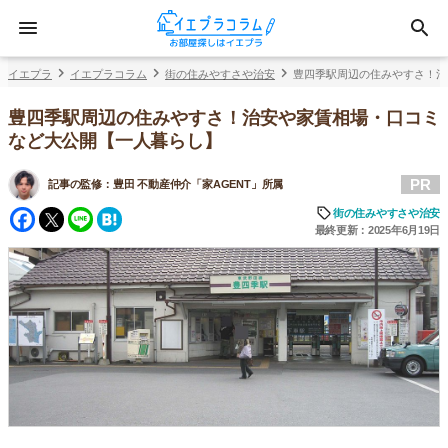
イエプラ
イエプラコラム
街の住みやすさや治安
豊四季駅周辺の住みやすさ！治
豊四季駅周辺の住みやすさ！治安や家賃相場・口コミ
など大公開【一人暮らし】
PR
記事の監修：
豊田 不動産仲介「家AGENT」所属
Facebook
Twitter
Line
Hatena
街の住みやすさや治安
最終更新：2025年6月19日