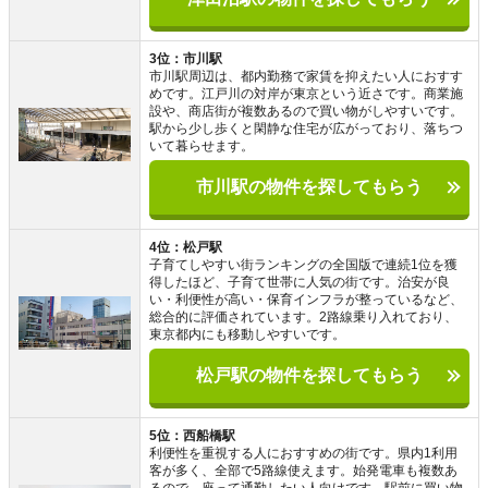
3位：市川駅
市川駅周辺は、都内勤務で家賃を抑えたい人におすす
めです。江戸川の対岸が東京という近さです。商業施
設や、商店街が複数あるので買い物がしやすいです。
駅から少し歩くと閑静な住宅が広がっており、落ちつ
いて暮らせます。
市川駅の物件を探してもらう
4位：松戸駅
子育てしやすい街ランキングの全国版で連続1位を獲
得したほど、子育て世帯に人気の街です。治安が良
い・利便性が高い・保育インフラが整っているなど、
総合的に評価されています。2路線乗り入れており、
東京都内にも移動しやすいです。
松戸駅の物件を探してもらう
5位：西船橋駅
利便性を重視する人におすすめの街です。県内1利用
客が多く、全部で5路線使えます。始発電車も複数あ