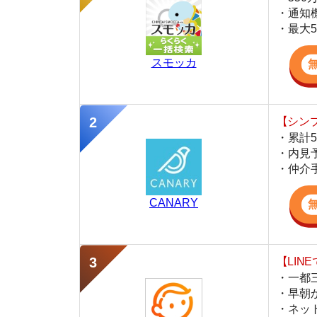
・累計500万
・内見予約が簡
・仲介手数料を
CANARY
【LINEで物件
・一都三県ほぼ
・早朝から深夜
・ネットにない
スミカ
監修
豊田 明
不動産屋「家AGENT」の営業マン