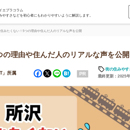
ラム
どを初心者にもわかりやすいように解説します。
い！5つの理由や住んだ人のリアルな声を公開
理由や住んだ人のリアルな声を公開
街の住みやすさや治安
Facebook
Twitter
Line
Hatena
PR
最終更新：2025年6月18日
店舗
ア