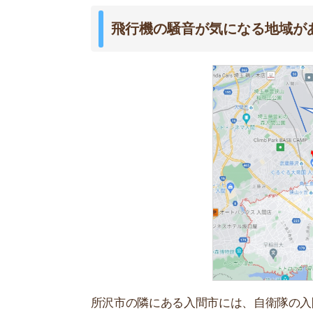
所沢市の隣にある入間市には、自衛隊の入間基地
が気になります。
埼玉県の報告では、周辺の飛行機による音は規定
みたくない」と感じるようです。
電車の遅延回数が多い
所沢駅を通る西武新宿線・西武池袋線は遅延回数
50回もの遅延が発生していて、遅延がない日のほ
遅延時間は10～20分となっていて、毎日遅延の
プロペ通りの治安が気になる