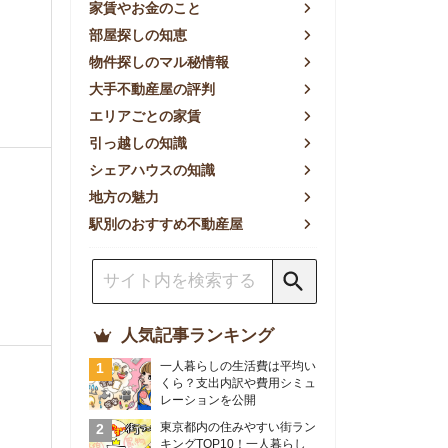
方の魅力
別のおすすめ不動産屋
人気記事ランキング
一人暮らしの生活費は平均い
くら？支出内訳や費用シミュ
レーションを公開
東京都内の住みやすい街ラン
キングTOP10！一人暮らし
におすすめの駅も公開
【2026年最新】
【2026年】賃貸サイトおす
すめランキング！全50社の
物件探しサイトを比較検証
おすすめの良い不動産屋ラン
キングTOP10！プロが賃貸
仲介業者を徹底比較
部屋探しアプリ全27社徹底
比較！物件探しアプリランキ
ングTOP5【ニーズ別】
賃貸の家賃保証会社で審査が