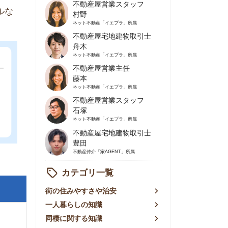
不動産屋営業主任
藤本
ネット不動産
「イエプラ」所属
不動産屋営業スタッフ
石塚
ネット不動産
「イエプラ」所属
不動産屋宅地建物取引士
豊田
不動産仲介
「家AGENT」所属
カテゴリ一覧
の住みやすさや治安
人暮らしの知識
棲に関する知識
賃やお金のこと
屋探しの知恵
件探しのマル秘情報
手不動産屋の評判
リアごとの家賃
っ越しの知識
ェアハウスの知識