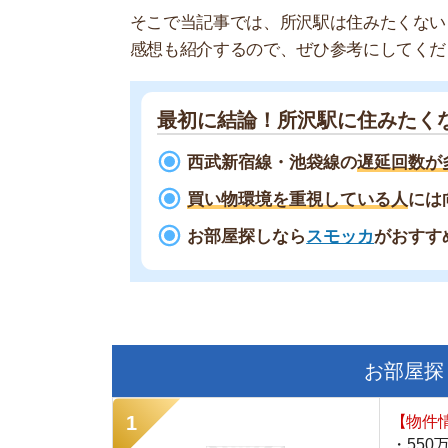
最初に結論！所沢駅に住みたくないと
西武新宿線・池袋線の
遅延回数が多くて
買い物環境を重視している人
には向いて
お部屋探しなら
スモッカ
がおすすめ！
現
お部屋探しにお
【物件情報を毎
・550万件以
・通知機能で物
・最大5万円の
スモッカ
【シンプルで使