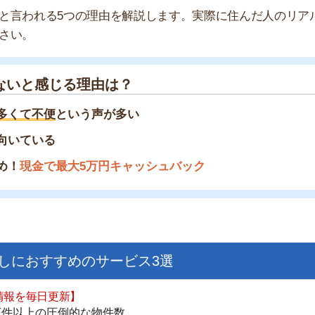
感じる理由は？
不便
という声が多い
いる
金で最大5万円キャッシュバック
すすめのサービス3選
街
一
日更新】
同
上の圧倒的な物件数
家
件を見逃さない
部
お祝い金がもらえる
物
大
ダウンロードはこちら
エ
引
シ
いやすい】