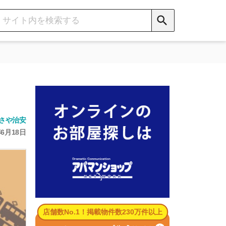
数No.1！掲載物件数230万件以上
パマンショップ公式サイト