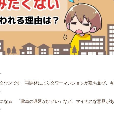
「
お
不
部
紹
メ
「
門
です。再開発によりタワーマンションが建ち並び、今後駅
」「電車の遅延がひどい」など、マイナスな意見がありま
れる5つの理由を解説します。実際に住んだ人のリアルな