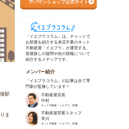
イエプラコラム」は、チャットで
部屋を紹介する来店不要のネット
動産屋「イエプラ」が運営する、
屋探しの疑問や街の情報について
介するメディアです。
ンバー紹介
イエプラコラム」の記事は全て専
家が監修しています！
不動産屋店長
中村
ネット不動産
「イエプラ」所属
不動産屋営業スタッフ
早川
ネット不動産
「イエプラ」所属
不動産屋営業スタッフ
村野
ネット不動産
「イエプラ」所属
不動産屋宅地建物取引士
舟木
ネット不動産
「イエプラ」所属