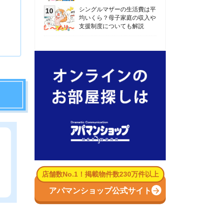
数No.1！掲載物件数230万件以上
パマンショップ公式サイト