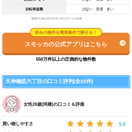
自転車盗難
少ない
普通 多い
警視庁公表の2017年1月~4月のデータを参考
好みの物件を簡単操作で探せる！
スモッカの公式アプリはこちら
550万件以上の圧倒的な物件数
天神橋筋六丁目の口コミ評判(全25件)
女性28歳(同棲)の口コミ＆評価
買い物しやすさ
5.0