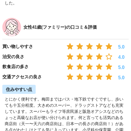
した。
女性41歳(ファミリー)の口コミ＆評価
買い物しやすさ
5.0
治安の良さ
4.0
飲食店の多さ
5.0
交通アクセスの良さ
5.0
住みやすい点
とにかく便利です。梅田まではバス・地下鉄ですぐですし、歩い
ても十五分程度。大きめのスーパー、ドラッグストアなども充実
しています。スーパーもライフ等庶民派と阪急オアシスなどのち
ょっと高級なお店が使い分けられます。何と言っても活気のある
商店街（天一〜天六の商店街は、日本一の長さの商店街！）があ
る点がわたしはとても気に入っています。小児科や保育園、公園