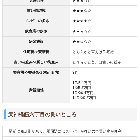
交通の便
★★★☆☆
買い物環境
★★★☆☆
コンビニの多さ
★★★★☆
飲食店の多さ
★★★☆☆
娯楽施設
★★☆☆☆
住宅街or繁華街
どちらかと言えば住宅街
古い街並みor新しい街並み
どちらかと言えば古い街並み
警察署や交番(駅500m圏内)
3件
1R/5.4万円
1K/5.8万円
家賃相場
1DK/6.4万円
1LDK/9.2万円
天神橋筋六丁目の良いところ
・駅前に商店街があり、駅周辺にはスーパーが多いので買い物が便利