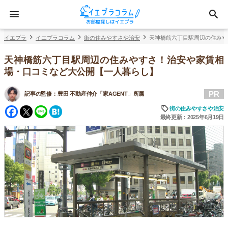
イエプラ
イエプラコラム
街の住みやすさや治安
天神橋筋六丁目駅周辺の住みや
天神橋筋六丁目駅周辺の住みやすさ！治安や家賃相
場・口コミなど大公開【一人暮らし】
PR
記事の監修：
豊田 不動産仲介「家AGENT」所属
Facebook
Twitter
Line
Hatena
街の住みやすさや治安
最終更新：2025年6月19日