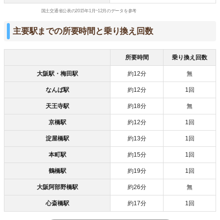
国土交通省公表の2015年1月~12月のデータを参考
主要駅までの所要時間と乗り換え回数
所要時間
乗り換え回数
大阪駅・梅田駅
約12分
無
なんば駅
約12分
1回
天王寺駅
約18分
無
京橋駅
約12分
1回
淀屋橋駅
約13分
1回
本町駅
約15分
1回
鶴橋駅
約19分
1回
大阪阿部野橋駅
約26分
無
心斎橋駅
約17分
1回