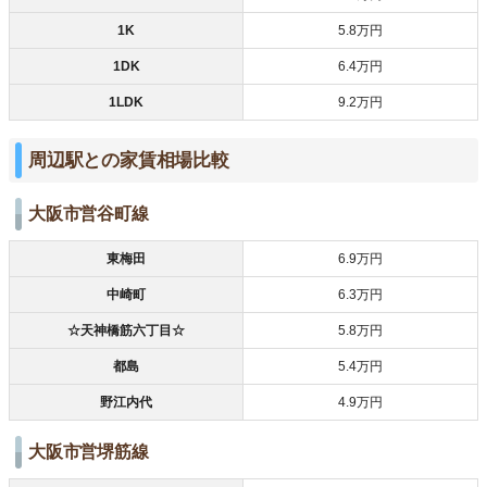
1K
5.8万円
1DK
6.4万円
1LDK
9.2万円
周辺駅との家賃相場比較
大阪市営谷町線
東梅田
6.9万円
中崎町
6.3万円
☆天神橋筋六丁目☆
5.8万円
都島
5.4万円
野江内代
4.9万円
大阪市営堺筋線