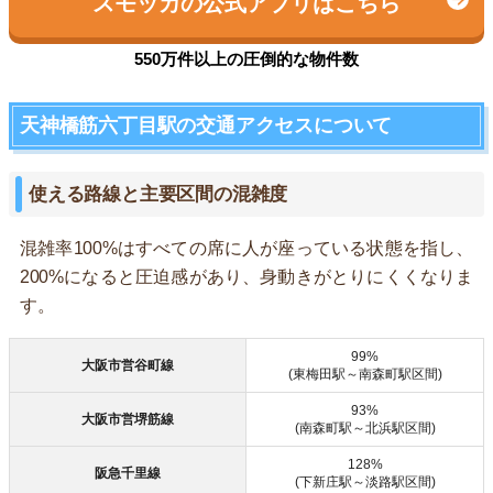
スモッカの公式アプリはこちら
550万件以上の圧倒的な物件数
天神橋筋六丁目駅の交通アクセスについて
使える路線と主要区間の混雑度
混雑率100%はすべての席に人が座っている状態を指し、
200%になると圧迫感があり、身動きがとりにくくなりま
す。
99%
大阪市営谷町線
(東梅田駅～南森町駅区間)
93%
大阪市営堺筋線
(南森町駅～北浜駅区間)
128%
阪急千里線
(下新庄駅～淡路駅区間)