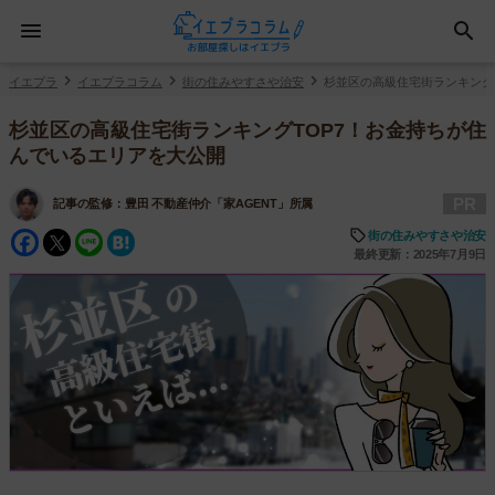
イエプラ
イエプラコラム
街の住みやすさや治安
杉並区の高級住宅街ランキング
杉並区の高級住宅街ランキングTOP7！お金持ちが住
んでいるエリアを大公開
PR
記事の監修：
豊田 不動産仲介「家AGENT」所属
Facebook
Twitter
Line
Hatena
街の住みやすさや治安
最終更新：2025年7月9日