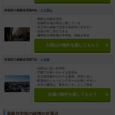
杉並区の高級住宅街6位：
▼久我山
・閑静な高級住宅街
・武蔵野台地の高台に面している
・京王井の頭線で渋谷や吉祥寺に出やすい
・治安が良く安心できる
・國學院大學附属の中学校、高校が有名
久我山の物件を探してもらう
杉並区の高級住宅街7位：
▼永福
・浜田山に近い住宅街
・戸建てが多いキレイな街並み
・京王線沿線のなかでも新宿、渋谷に近い
・駅直結のショッピングモールが使いやすい
・大宮八幡宮は「東京のへそ」として有名
永福の物件を探してもらう
高級住宅街の特徴や共通点