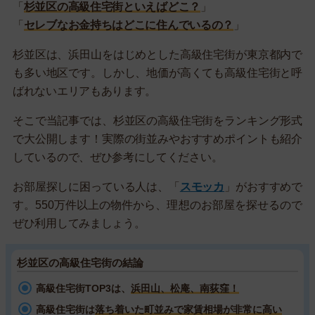
「
杉並区の高級住宅街といえばどこ？
」
「
セレブなお金持ちはどこに住んでいるの？
」
杉並区は、浜田山をはじめとした高級住宅街が東京都内で
も多い地区です。しかし、地価が高くても高級住宅街と呼
ばれないエリアもあります。
そこで当記事では、杉並区の高級住宅街をランキング形式
で大公開します！実際の街並みやおすすめポイントも紹介
しているので、ぜひ参考にしてください。
お部屋探しに困っている人は、「
スモッカ
」がおすすめで
す。550万件以上の物件から、理想のお部屋を探せるので
ぜひ利用してみましょう。
杉並区の高級住宅街の結論
高級住宅街TOP3は、
浜田山、松庵、南荻窪！
高級住宅街は
落ち着いた町並みで家賃相場が非常に高い