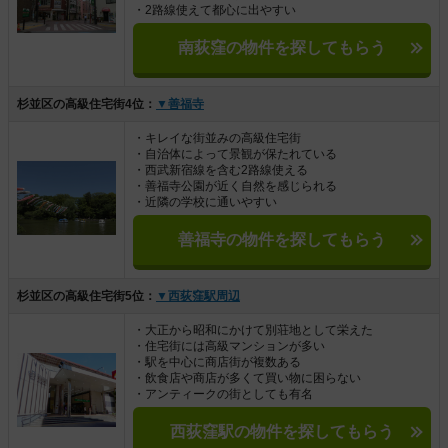
・2路線使えて都心に出やすい
南荻窪の物件を探してもらう
杉並区の高級住宅街4位：
▼善福寺
・キレイな街並みの高級住宅街
・自治体によって景観が保たれている
・西武新宿線を含む2路線使える
・善福寺公園が近く自然を感じられる
・近隣の学校に通いやすい
善福寺の物件を探してもらう
杉並区の高級住宅街5位：
▼西荻窪駅周辺
・大正から昭和にかけて別荘地として栄えた
・住宅街には高級マンションが多い
・駅を中心に商店街が複数ある
・飲食店や商店が多くて買い物に困らない
・アンティークの街としても有名
西荻窪駅の物件を探してもらう