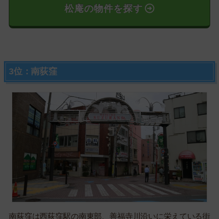
松庵の物件を探す
3位：南荻窪
南荻窪は西荻窪駅の南東部、善福寺川沿いに栄えている街