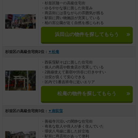
・杉並区随一の高級住宅街
・ゆるやかな坂に面した街並み
・商店街には昔ながらの雰囲気が残る
・駅前に買い物施設が充実している
・柏の宮公園が近く自然を感じられる
浜田山の物件を探してもらう
杉並区の高級住宅街2位：
▼松庵
・西荻窪駅そばに面した住宅街
・個人の商店や飲食店が充実している
・2路線使えて新宿や渋谷に行きやすい
・治安が良くて安心できる
・区内で1番吉祥寺に近いエリア
松庵の物件を探してもらう
杉並区の高級住宅街3位：
▼南荻窪
・善福寺川沿いの閑静な住宅街
・有名な歌人や俳人が多く住んでいた
・環状八号線に面した好立地
・駅前に商店街があって便利