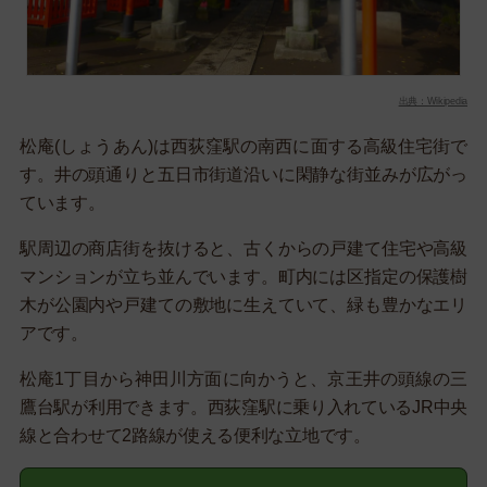
出典：Wikipedia
松庵(しょうあん)は西荻窪駅の南西に面する高級住宅街で
す。井の頭通りと五日市街道沿いに閑静な街並みが広がっ
ています。
駅周辺の商店街を抜けると、古くからの戸建て住宅や高級
マンションが立ち並んでいます。町内には区指定の保護樹
木が公園内や戸建ての敷地に生えていて、緑も豊かなエリ
アです。
松庵1丁目から神田川方面に向かうと、京王井の頭線の三
鷹台駅が利用できます。西荻窪駅に乗り入れているJR中央
線と合わせて2路線が使える便利な立地です。