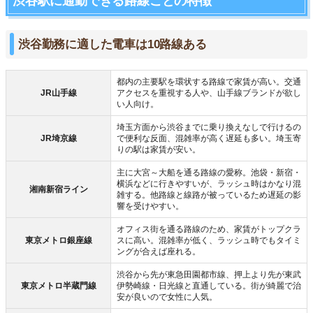
渋谷駅に通勤できる路線ごとの特徴
渋谷勤務に適した電車は10路線ある
都内の主要駅を環状する路線で家賃が高い。交通
JR山手線
アクセスを重視する人や、山手線ブランドが欲し
い人向け。
埼玉方面から渋谷までに乗り換えなしで行けるの
JR埼京線
で便利な反面、混雑率が高く遅延も多い。埼玉寄
りの駅は家賃が安い。
主に大宮～大船を通る路線の愛称。池袋・新宿・
横浜などに行きやすいが、ラッシュ時はかなり混
湘南新宿ライン
雑する。他路線と線路が被っているため遅延の影
響を受けやすい。
オフィス街を通る路線のため、家賃がトップクラ
東京メトロ銀座線
スに高い。混雑率が低く、ラッシュ時でもタイミ
ングが合えば座れる。
渋谷から先が東急田園都市線、押上より先が東武
東京メトロ半蔵門線
伊勢崎線・日光線と直通している。街が綺麗で治
安が良いので女性に人気。