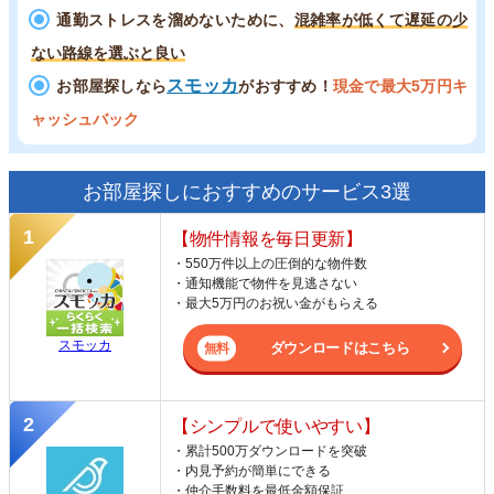
通勤ストレスを溜めないために、
混雑率が低くて遅延の少
ない路線を選ぶと良い
スモッカ
お部屋探しなら
がおすすめ！
現金で最大5万円キ
ャッシュバック
お部屋探しにおすすめのサービス3選
【物件情報を毎日更新】
・550万件以上の圧倒的な物件数
・通知機能で物件を見逃さない
・最大5万円のお祝い金がもらえる
スモッカ
ダウンロードはこちら
【シンプルで使いやすい】
・累計500万ダウンロードを突破
・内見予約が簡単にできる
・仲介手数料を最低金額保証