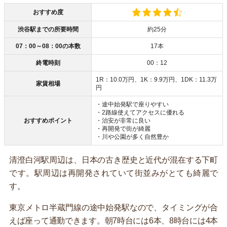
おすすめ度
渋谷駅までの所要時間
約25分
07：00～08：00の本数
17本
終電時刻
00：12
1R：10.0万円、1K：9.9万円、1DK：11.3万
家賃相場
円
・途中始発駅で座りやすい
・2路線使えてアクセスに優れる
おすすめポイント
・治安が非常に良い
・再開発で街が綺麗
・川や公園が多く自然豊か
清澄白河駅周辺は、日本の古き歴史と近代が混在する下町
です。駅周辺は再開発されていて街並みがとても綺麗で
す。
東京メトロ半蔵門線の途中始発駅なので、タイミングが合
えば座って通勤できます。朝7時台には6本、8時台には4本