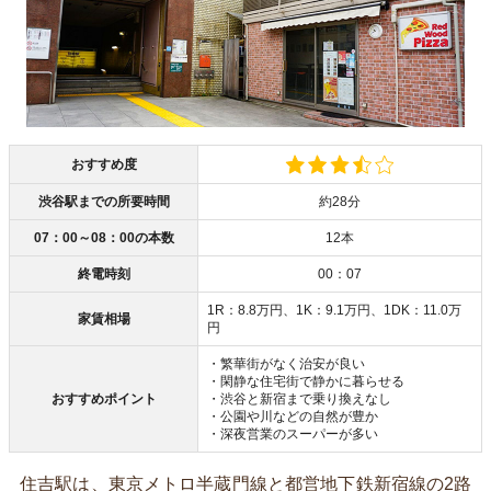
おすすめ度
渋谷駅までの所要時間
約28分
07：00～08：00の本数
12本
終電時刻
00：07
1R：8.8万円、1K：9.1万円、1DK：11.0万
家賃相場
円
・繁華街がなく治安が良い
・閑静な住宅街で静かに暮らせる
おすすめポイント
・渋谷と新宿まで乗り換えなし
・公園や川などの自然が豊か
・深夜営業のスーパーが多い
住吉駅は、東京メトロ半蔵門線と都営地下鉄新宿線の2路