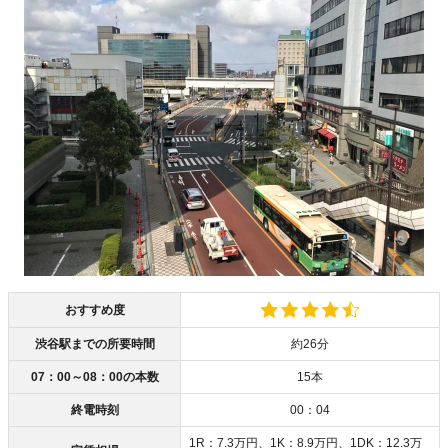
おすすめ度
渋谷駅までの所要時間
約26分
07：00～08：00の本数
15本
終電時刻
00：04
1R：7.3万円、1K：8.9万円、1DK：12.3万