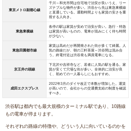
千川～和光市間は住宅地で治安が良いうえ、リー
ズナブルな物件が多い。渋谷から先は東急東横線
東京メトロ副都心線
と直通している。通勤時間よりも家賃の安さを重
視する人向き。
各停の駅は家賃が安めで治安が良い。急行・特急
東急東横線
は家賃が高いものの、電車が混みにくく待ち時間
が少ない。
家賃は高めだが再開発された街が多くて綺麗。人
東急田園都市線
気の路線だが、朝の三軒茶屋～渋谷間は混み合
う。終電付近は渋谷発も満員電車になる。
下北沢や吉祥寺など、若者に人気の駅を通る。家
京王井の頭線
賃が安くて穴場な街が多い。全体的に治安が良
く、初めての一人暮らしにもおすすめ。
2022年3月のダイヤ改正で本数が増加した。運賃
成田エクスプレス
が高いので、会社からの交通費支給の制度を確認
すべき。
渋谷駅は都内でも最大規模のターミナル駅であり、10路線
もの電車が停まります。
それぞれの路線の特徴や、どういう人に向いているのかを