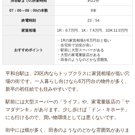
渋谷駅までの所要時間
約22分
07：00～08：00の本数
9本
終電時刻
23：54
家賃相場
1R：6.7万円、1K：7.4万円、1DK:11.0万円
・1Rの家賃相場が6万円台と低い
・住宅街で治安が良い
おすすめポイント
・駅前に大型スーパーがある
・大型の家電量販店がある
・田舎のようなのどかな雰囲気
平和台駅は、23区内ならトップクラスに家賃相場が低い穴
場の街です。一人暮らし向けなら6万円台の物件が多く、
新卒の初任給でも住みやすいです。
駅前には大型スーパーの「ライフ」や、家電量販店の「ヤ
マダデンキ」があります。少し歩けば「ドン・キホーテ」
にも行けるので、買い物環境としては悪くないです。
街中には畑が多く、田舎のようなのどかな雰囲気がありま