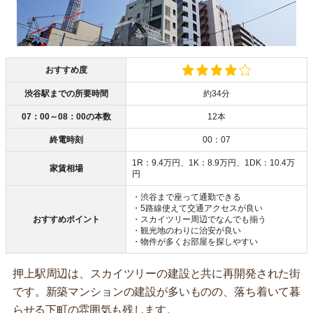
おすすめ度
渋谷駅までの所要時間
約34分
07：00～08：00の本数
12本
終電時刻
00：07
1R：9.4万円、1K：8.9万円、1DK：10.4万
家賃相場
円
・渋谷まで座って通勤できる
・5路線使えて交通アクセスが良い
おすすめポイント
・スカイツリー周辺でなんでも揃う
・観光地のわりに治安が良い
・物件が多くお部屋を探しやすい
押上駅周辺は、スカイツリーの建設と共に再開発された街
です。新築マンションの建設が多いものの、落ち着いて暮
らせる下町の雰囲気も残します。