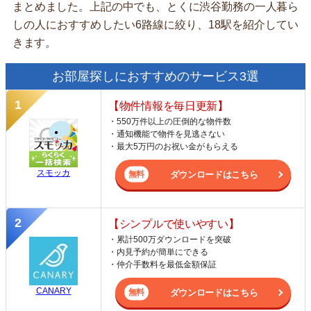
まとめました。上記の中でも、とくに渋谷勤務の一人暮ら
しの人におすすめしたい6路線に絞り、18駅を紹介してい
きます。
お部屋探しにおすすめのサービス3選
【物件情報を毎日更新】
・550万件以上の圧倒的な物件数
・通知機能で物件を見逃さない
・最大5万円のお祝い金がもらえる
スモッカ
ダウンロードはこちら
【シンプルで使いやすい】
・累計500万ダウンロードを突破
・内見予約が簡単にできる
・仲介手数料を最低金額保証
CANARY
ダウンロードはこちら