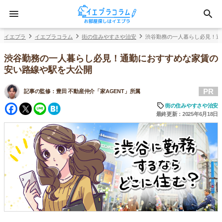
イエプラ
イエプラコラム
街の住みやすさや治安
渋谷勤務の一人暮らし必見！通
渋谷勤務の一人暮らし必見！通勤におすすめな家賃の
安い路線や駅を大公開
PR
記事の監修：
豊田 不動産仲介「家AGENT」所属
Facebook
Twitter
Line
Hatena
街の住みやすさや治安
最終更新：2025年6月18日