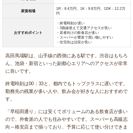
1R：8.4万円、1K：9.8万円、1DK：12.2万
家賃相場
円
・終電時刻が遅い
・3路線使えて交通アクセスが良い
おすすめポイント
・若者向けの飲食店が多い
・スーパーが豊富で買い物しやすい
・住宅街は治安が良い
高田馬場駅は、山手線の西側にある駅です。渋谷はもちろ
ん、池袋・新宿といった副都心エリアへのアクセスが非常
に良いです。
終電時刻は00：33と、都内でもトップクラスに遅いです。
勤務先の残業が多い人や、飲み会が好きな人におすすめで
す。
「早稲田通り」には安くてボリュームのある飲食店が多い
ので、外食派の人でも住みやすいです。スーパーも高級志
向～格安店まで揃っており、予算に応じて使い分けできま