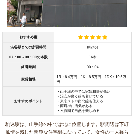
おすすめ度
渋谷駅までの所要時間
約24分
07：00～08：00の本数
16本
終電時刻
00：04
1R：8.4万円、1K：8.5万円、1DK：10.5万
家賃相場
円
・山手線の中では家賃相場が低い
・治安が良く落ち着いている
おすすめポイント
・東京メトロ南北線も使える
・商店街に活気がある
・六義園で自然を楽しめる
駒込駅は、山手線の中では北に位置します。駅周辺は下町
風情を残した閑静な住宅街になっていて、女性の一人暮ら