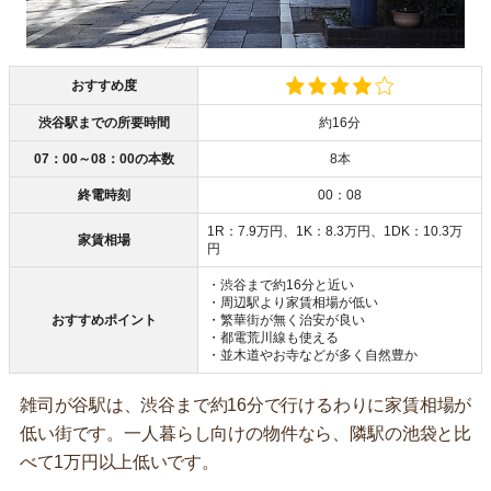
おすすめ度
渋谷駅までの所要時間
約16分
07：00～08：00の本数
8本
終電時刻
00：08
1R：7.9万円、1K：8.3万円、1DK：10.3万
家賃相場
円
・渋谷まで約16分と近い
・周辺駅より家賃相場が低い
おすすめポイント
・繁華街が無く治安が良い
・都電荒川線も使える
・並木道やお寺などが多く自然豊か
雑司が谷駅は、渋谷まで約16分で行けるわりに家賃相場が
低い街です。一人暮らし向けの物件なら、隣駅の池袋と比
べて1万円以上低いです。