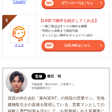
CANARY
ダウンロードはこちら
【LINEで物件を紹介してくれる】
・一都三県ほぼすべての物件を網羅
・早朝から深夜まで相談可能
・ネットにない物件をタイムリーに紹介
スミカ
公式LINEはこちら
監修
豊田 明
不動産屋「家AGENT」の営業マン
宅地建物取引士
賃貸の仲介会社「家AGENT」の現役の営業マン。宅地
建物取引士の資格を取得している。営業マンとしての
経験と専門知識を活かして、お部屋探しや入居審査に