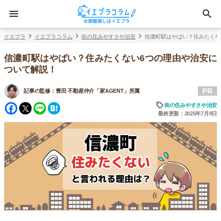
イエプラ
イエプラコラム
街の住みやすさや治安
信濃町駅はやばい？住みたくな
信濃町駅はやばい？住みたくない6つの理由や治安に
ついて解説！
PR
記事の監修：
豊田 不動産仲介「家AGENT」所属
Facebook
Twitter
Line
Hatena
街の住みやすさや治安
最終更新：2025年7月9日