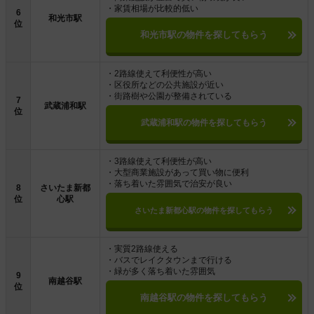
・家賃相場が比較的低い
6
和光市駅
位
和光市駅の物件を探してもらう
・2路線使えて利便性が高い
・区役所などの公共施設が近い
・街路樹や公園が整備されている
7
武蔵浦和駅
位
武蔵浦和駅の物件を探してもらう
・3路線使えて利便性が高い
・大型商業施設があって買い物に便利
・落ち着いた雰囲気で治安が良い
8
さいたま新都
位
心駅
さいたま新都心駅の物件を探してもらう
・実質2路線使える
・バスでレイクタウンまで行ける
・緑が多く落ち着いた雰囲気
9
南越谷駅
位
南越谷駅の物件を探してもらう