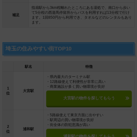
指扇駅から3km程離れたところにある湯処で、南口から歩い
て5分程の西遊馬停留所からバスを利用すれば13分程で行け
補足
ます。1回850円から利用でき、タオルなどのレンタルもあり
ます。
埼玉の住みやすい街TOP10
駅名
特徴
・県内最大のターミナル駅
・12路線使えて利便性が非常に高い
・商業施設が多く買い物環境が良好
1
大宮駅
位
大宮駅の物件を探してもらう
・5路線使えて東京方面に出やすい
・駅周辺の買い物環境が良好
・街全体の防犯意識が高い
2
浦和駅
位
浦和駅の物件を探してもらう