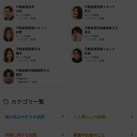
不動産屋店長
不動産屋営業スタッフ
中村
早川
ネット不動産
ネット不動産
「イエプラ」所属
「イエプラ」所属
不動産屋営業スタッフ
不動産屋宅地建物取引士
村野
舟木
ネット不動産
ネット不動産
「イエプラ」所属
「イエプラ」所属
不動産屋営業主任
不動産屋営業スタッフ
藤本
石塚
ネット不動産
ネット不動産
「イエプラ」所属
「イエプラ」所属
不動産屋宅地建物取引士
豊田
不動産仲介
「家AGENT」所属
カテゴリ一覧
街の住みやすさや治安
一人暮らしの知識
同棲に関する知識
家賃やお金のこと