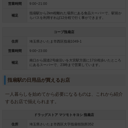
営業時間
9:00~21:00
指扇駅から2km程離れた場所にある食品スーパーで、駅前か
補足
らバスを利用すれば12分程で行く事ができます。
コープ指扇店
住所
埼玉県さいたま市西区指扇1049-1
営業時間
9:00~23:00
南口から国道2号線沿いを大宮駅方面に17分程歩いたところ
補足
にあるスーパーで、23時まで営業しています。
指扇駅の日用品が買えるお店
一人暮らしを始めてから必要になるものは、これから紹介
するお店で揃えられます。
ドラッグストア マツモトキヨシ 指扇店
住所
埼玉県さいたま市西区大字指扇領別所352