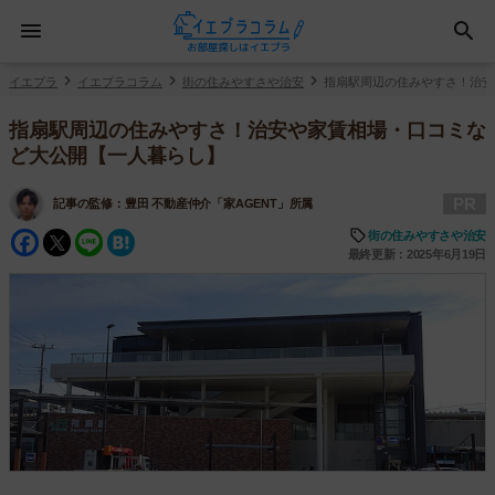
イエプラ
イエプラコラム
街の住みやすさや治安
指扇駅周辺の住みやすさ！治安
指扇駅周辺の住みやすさ！治安や家賃相場・口コミな
ど大公開【一人暮らし】
PR
記事の監修：
豊田 不動産仲介「家AGENT」所属
Facebook
Twitter
Line
Hatena
街の住みやすさや治安
最終更新：2025年6月19日