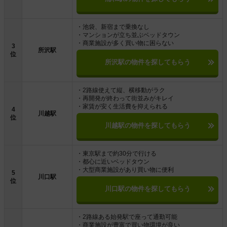
・池袋、新宿まで乗換なし
・マンションが立ち並ぶベッドタウン
・商業施設が多く買い物に困らない
3
所沢駅
位
所沢駅の物件を探してもらう
・2路線使えて縦、横移動がラク
・再開発が終わって街並みがキレイ
・家賃が安く生活費を抑えられる
4
川越駅
位
川越駅の物件を探してもらう
・東京駅まで約30分で行ける
・都心に近いベッドタウン
・大型商業施設があり買い物に便利
5
川口駅
位
川口駅の物件を探してもらう
・2路線ある始発駅で座って通勤可能
・商業施設が豊富で買い物環境が良い