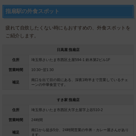
指扇駅の外食スポット
疲れて自炊したくない時にもおすすめの、外食スポットを
ご紹介します。
日高屋 指扇店
住所
埼玉県さいたま市西区土屋594-1 鈴木第2ビル1F
営業時間
10:30~翌1:30
南口を出て目の前にある、深夜1時半まで営業しているチェ
補足
ーンの中華食堂です。
すき家 指扇店
住所
埼玉県さいたま市西区大字土屋字上谷510-2
営業時間
24時間
南口から徒歩5分、24時間営業の牛丼・カレー屋さんがあり
補足
ます。