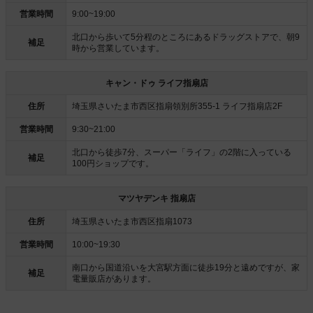
営業時間
9:00~19:00
北口から歩いて5分程のところにあるドラッグストアで、朝9
補足
時から営業しています。
キャン・ドゥ ライフ指扇店
住所
埼玉県さいたま市西区指扇領別所355-1 ライフ指扇店2F
営業時間
9:30~21:00
北口から徒歩7分、スーパー「ライフ」の2階に入っている
補足
100円ショップです。
マツヤデンキ 指扇店
住所
埼玉県さいたま市西区指扇1073
営業時間
10:00~19:30
南口から国道沿いを大宮駅方面に徒歩19分と遠めですが、家
補足
電量販店があります。