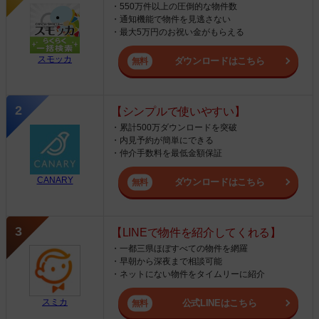
・550万件以上の圧倒的な物件数
・通知機能で物件を見逃さない
・最大5万円のお祝い金がもらえる
スモッカ
ダウンロードはこちら
【シンプルで使いやすい】
・累計500万ダウンロードを突破
・内見予約が簡単にできる
・仲介手数料を最低金額保証
CANARY
ダウンロードはこちら
【LINEで物件を紹介してくれる】
・一都三県ほぼすべての物件を網羅
・早朝から深夜まで相談可能
・ネットにない物件をタイムリーに紹介
スミカ
公式LINEはこちら