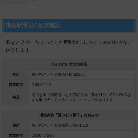
指扇駅周辺の娯楽施設
暇なときや、ちょっとした時間潰しにおすすめのお店をご
紹介します。
TSUTAYA 大宮指扇店
住所
埼玉県さいたま市西区指扇2262
営業時間
9:00~24:00
南口を出て国道沿いを大宮駅方面に直進11分、CDやDVDな
補足
どを取り扱っているレンタルショップがあります。
湯快爽快『湯けむり横丁』おおみや
住所
埼玉県さいたま市西区三橋5-1010
営業時間
10:00~翌2:00