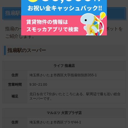
指扇駅の買い物スポット
指扇の一人暮らしで、利用するであろう買い物スポットを
ご紹介します。
指扇駅のスーパー
ライフ 指扇店
住所
埼玉県さいたま市西区大字指扇領別所355-1
営業時間
9:30~21:00
北口を出て7分歩いたところにある、駅周辺で最も近い総合
補足
スーパーです。
マルエツ 大宮プラザ店
住所
埼玉県さいたま市西区プラザ44-1