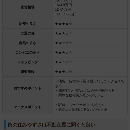
1R/3.9万円
1K/4.9万円
家賃相場
1DK/-万円
1LDK/6.9万円
治安の良さ
★★★★☆
交通の便
★★★☆☆
自然の多さ
★★☆☆☆
コンビニの多さ
★★★☆☆
ショッピング
★★☆☆☆
娯楽施設
★★★☆☆
・池袋・新宿等へ乗り換えなしでアクセスで
きる
おすすめポイント
・朝6時台と7時台には始発列車がある
・閑静な住宅街が広がっている
・駅前にスーパーが1つしかない
マイナスポイント
・飲食店が駅前に少ないから不便
街の住みやすさは不動産屋に聞くと良い