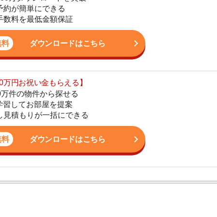
の物件から探せる
てお部屋を提案
4
りが一括にできる
5
ダウンロードはこちら
6
7
8
ン。宅地建物取引士の資格を取得している。営業マンとし
9
入居審査についての不安や疑問を解決しています。
10