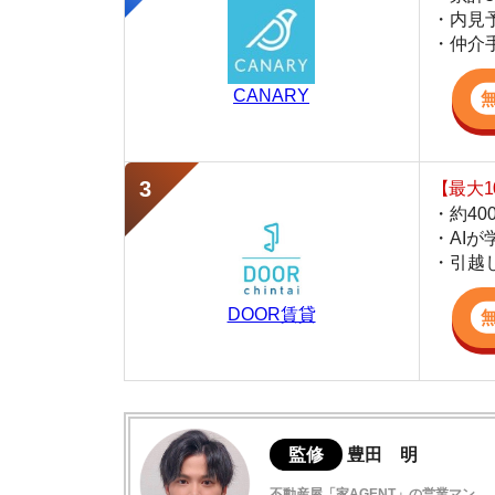
・約400万件
・AIが学習し
・引越し見積も
DOOR賃貸
監修
豊田 明
不動産屋「家AGENT」の営業マン
宅地建物取引士
賃貸の仲介会社「家AGENT」の現役の営業マ
ての経験と専門知識を活かして、お部屋探しや
桜川の住みやすさデータ
実際に桜川に行ってみました
桜川駅周辺は治安にやや不安がある