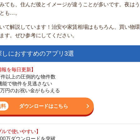
家
部
おすすめのアプリ3選
物
大
日更新】
エ
上の圧倒的な物件数
引
件を見逃さない
シ
お祝い金がもらえる
地
駅
ダウンロードはこちら
いやすい】
ダウンロードを突破
単にできる
1
最低金額保証
ダウンロードはこちら
2
3
お祝い金もらえる】