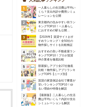
物件探しサイトを比較検証
おすすめの良い不動産屋ラン
キングTOP10！プロが賃貸
仲介業者を徹底比較
部屋探しアプリ全27社徹底
比較！物件探しアプリランキ
ングTOP5【ニーズ別】
賃貸の家賃保証会社で審査が
甘いランキングTOP10！ゆ
るい理由や特徴を解説
【最新版】二人暮らしの生活
費は平均いくら？内訳や支出
シミュレーションも解説
東京のおすすめ不動産会社ラ
ンキングTOP10を大公開！
カップルの同棲におすすめの
間取りは？実例をもとに最適
なお部屋を解説！
シングルマザーの生活費は平
均いくら？母子家庭の収入や
支援制度についても解説