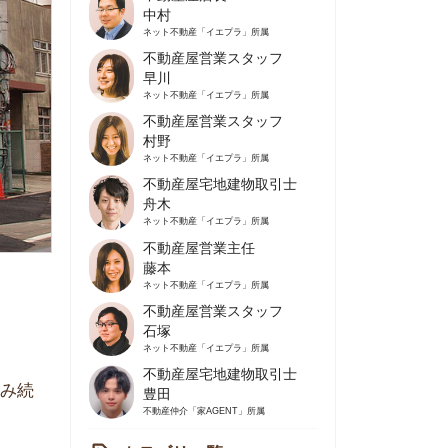
不動産屋営業スタッフ
早川
ネット不動産
「イエプラ」所属
不動産屋営業スタッフ
村野
ネット不動産
「イエプラ」所属
不動産屋宅地建物取引士
舟木
ネット不動産
「イエプラ」所属
不動産屋営業主任
藤本
ネット不動産
「イエプラ」所属
不動産屋営業スタッフ
石塚
ネット不動産
「イエプラ」所属
不動産屋宅地建物取引士
豊田
不動産仲介
「家AGENT」所属
カテゴリ一覧
の住みやすさや治安
人暮らしの知識
棲に関する知識