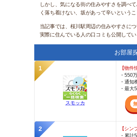
お部屋探しに
【物件情報を毎
・550万件以
・通知機能で物
・最大5万円の
スモッカ
【シンプルで使
・累計500万
・内見予約が簡
・仲介手数料を
CANARY
【最大10万円