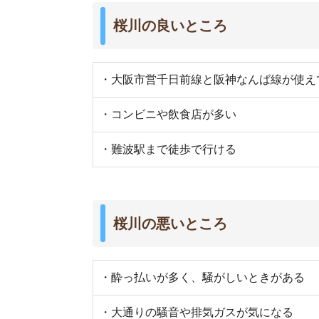
・大通りの騒音や排気ガスが気になる
・公然わいせつが発生している
街の住みやすさは不動産屋に聞くと良
不動産屋は地域情報に詳しいです。駅周辺の治安
産屋に相談しましょう。
当サイト運営の「
イエプラ
」は、LINEで最適なお
い
未公開物件も取り扱っている
ので、お部屋探し
さらに、
仲介手数料が基本無料
です。初期費用を
検索で見つか
イエプラの公