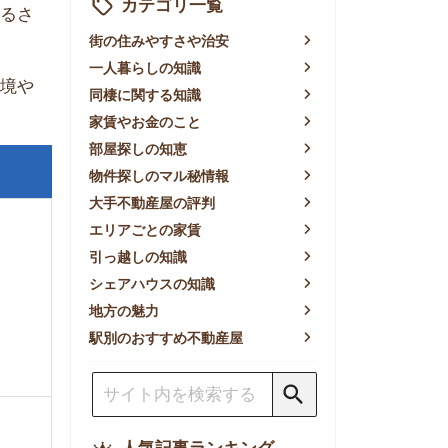
賃やお金のこと
屋探しの知恵
件探しのマル秘情報
手不動産屋の評判
リアごとの家賃
っ越しの知識
ェアハウスの知識
方の魅力
別のおすすめ不動産屋
人気記事ランキング
一人暮らしの生活費は平均い
くら？支出内訳や費用シミュ
レーションを公開
東京都内の住みやすい街ラン
キングTOP10！一人暮らし
におすすめの駅も公開
【2026年最新】
【2026年】賃貸サイトおす
すめランキング！全50社の