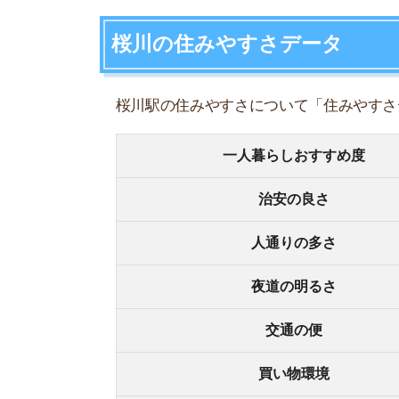
夜道の明るさ
交通の便
買い物環境
コンビニの多さ
飲食店の多さ
娯楽施設
住宅街or繁華街
古い街並みor新しい街並み
警察署や交番(駅500m圏内)
家賃相場