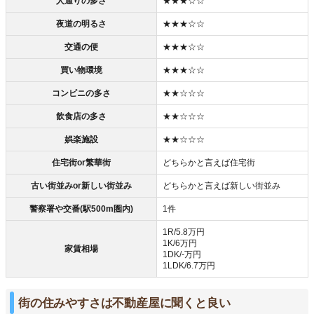
人通りの多さ
★★★☆☆
夜道の明るさ
★★★☆☆
交通の便
★★★☆☆
買い物環境
★★★☆☆
コンビニの多さ
★★☆☆☆
飲食店の多さ
★★☆☆☆
娯楽施設
★★☆☆☆
住宅街or繁華街
どちらかと言えば住宅街
古い街並みor新しい街並み
どちらかと言えば新しい街並み
警察署や交番(駅500m圏内)
1件
1R/5.8万円
1K/6万円
家賃相場
1DK/-万円
1LDK/6.7万円
街の住みやすさは不動産屋に聞くと良い