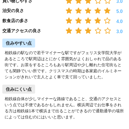
買い物しやすさ
3.0
治安の良さ
5.0
飲食店の多さ
4.0
交通アクセスの良さ
3.0
住みやすい点
相鉄線の駅なので若干マイナーな駅ですがフェリス女学院大学が
あるところで駅周辺はとにかく雰囲気がよくおしゃれで品のある
街です。お茶をするところもあり駅周辺や少し離れた住宅街もと
ても閑静でいい所です。クリスマスの時期は各家庭のイルミネー
ションがきれいで主人とよく車で見て回っていました。
住みにくい点
相鉄線自体が少しマイナーな路線であること、交通のアクセスと
いう点では不便であるかもしれません。横浜周辺でお仕事をされ
る方は相鉄線1本で横浜まで出ることができるので通勤通学の場所
によっては住むのにはいいと思います。