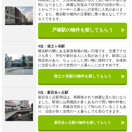
再開発により、大型商業施設が増えて買い物や外食が便
利になりました。綺麗な街並みで住宅街の治安が良いこ
とからファミリーや一人暮らしの女性に人気がありま
す。また、横浜駅や都内の主要駅に乗り換えなしでアク
セスできます。
戸塚駅の物件を探してもらう
4位：保土ヶ谷駅
横浜駅の隣にある家賃相場の低い穴場です。交通アクセ
スも良く、学生や新社会人に人気があります。駅前には
商店街があり、ちょっとした買い物に便利です。全体的
に治安も良いので女性の一人暮らしにおすすめです。
保土ケ谷駅の物件を探してもらう
5位：新百合ヶ丘駅
新百合ヶ丘駅周辺は、再開発されて綺麗な見た目になり
ました。駅前には商施設が多くあるので買い物や外食に
困らないです。高級住宅街として知られていることもあ
り、治安が良く女性の一人暮らしでも安心できます。
新百合ヶ丘駅の物件を探してもらう