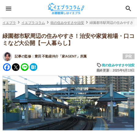
イエプラ
イエプラコラム
街の住みやすさや治安
緑園都市駅周辺の住みやすさ！
緑園都市駅周辺の住みやすさ！治安や家賃相場・口コ
ミなど大公開【一人暮らし】
PR
記事の監修：
豊田 不動産仲介「家AGENT」所属
Facebook
Twitter
Line
Hatena
街の住みやすさや治安
最終更新：2025年6月19日