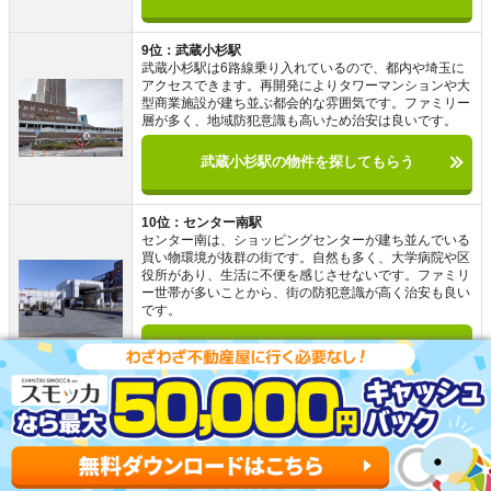
9位：武蔵小杉駅
武蔵小杉駅は6路線乗り入れているので、都内や埼玉に
アクセスできます。再開発によりタワーマンションや大
型商業施設が建ち並ぶ都会的な雰囲気です。ファミリー
層が多く、地域防犯意識も高いため治安は良いです。
武蔵小杉駅の物件を探してもらう
10位：センター南駅
センター南は、ショッピングセンターが建ち並んでいる
買い物環境が抜群の街です。自然も多く、大学病院や区
役所があり、生活に不便を感じさせないです。ファミリ
ー世帯が多いことから、街の防犯意識が高く治安も良い
です。
センター南駅の物件を探してもらう
緑園都駅以外で住む街を探している人向けに、神奈川で住
みやすい街をまとめました。上記の街は、治安や交通アク
セスの良さ、家賃相場の低さなどに優れたおすすめの街で