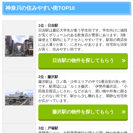
神奈川の住みやすい街TOP10
1位：日吉駅
日吉駅は慶応大学生が集う学生街です。学生向けに値段
が安くボリュームのある飲食店が豊富にあります。3路
線使えて都内にもアクセスしやすいです。駅前の商店街
には人通りが多く、にぎわいがあります。住宅街も治安
が良く、住みやすい街です。
日吉駅の物件を探してもらう
2位：藤沢駅
藤沢駅は、江ノ島・少年エリアの中で1番治安の良い街
です。駅周辺には「ルミネ藤沢」「伊勢丹藤沢店」「小
田急百貨店ふじさわ」などがあり、買い物や外食に困る
ことのない街です。駅から少し離れると、閑静な住宅街
が広がっています。
藤沢駅の物件を探してもらう
3位：戸塚駅