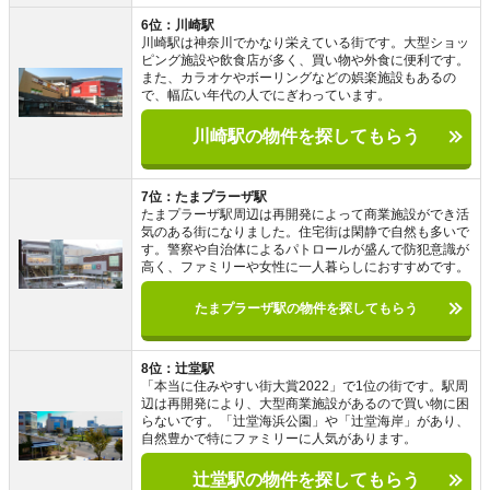
6位：川崎駅
川崎駅は神奈川でかなり栄えている街です。大型ショッ
ピング施設や飲食店が多く、買い物や外食に便利です。
また、カラオケやボーリングなどの娯楽施設もあるの
で、幅広い年代の人でにぎわっています。
川崎駅の物件を探してもらう
7位：たまプラーザ駅
たまプラーザ駅周辺は再開発によって商業施設ができ活
気のある街になりました。住宅街は閑静で自然も多いで
す。警察や自治体によるパトロールが盛んで防犯意識が
高く、ファミリーや女性に一人暮らしにおすすめです。
たまプラーザ駅の物件を探してもらう
8位：辻堂駅
「本当に住みやすい街大賞2022」で1位の街です。駅周
辺は再開発により、大型商業施設があるので買い物に困
らないです。「辻堂海浜公園」や「辻堂海岸」があり、
自然豊かで特にファミリーに人気があります。
辻堂駅の物件を探してもらう