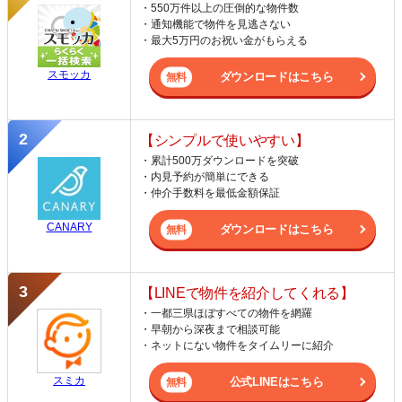
・550万件以上の圧倒的な物件数
・通知機能で物件を見逃さない
・最大5万円のお祝い金がもらえる
スモッカ
ダウンロードはこちら
【シンプルで使いやすい】
・累計500万ダウンロードを突破
・内見予約が簡単にできる
・仲介手数料を最低金額保証
CANARY
ダウンロードはこちら
【LINEで物件を紹介してくれる】
・一都三県ほぼすべての物件を網羅
・早朝から深夜まで相談可能
・ネットにない物件をタイムリーに紹介
スミカ
公式LINEはこちら